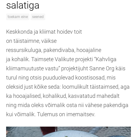
salatiga
toekam eine
seened
Keskkonda ja kliimat hoidev toit
on
täistaimne,
väikse
ressursikuluga,
pakendivaba,
hooajaline
ja
kohalik.
Taimsete Valikute projekti “Kahvliga
kliimamuutuste vastu” projektijuht Sanne Org käis
turul ning otsis puuduolevad koostisosad, mis
oleksid just kõike seda: loomulikult täistaimsed, aga
ka hooajalised, kohalikud, kasvatatud mahedalt
ning mida oleks võimalik osta nii vähese pakendiga
kui võimalik. Tulemus on imemaitsev.