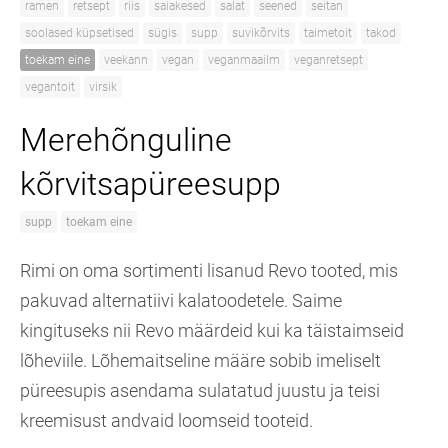
ramen
retsept
riis
saiakesed
salat
seened
seitan
soolased küpsetised
sügis
supp
suvikõrvits
taimetoit
takod
toekam eine
veekann
vegan
veganmaailm
veganretsept
vegantoit
virsik
Merehõnguline
kõrvitsapüreesupp
supp
toekam eine
Rimi on oma sortimenti lisanud Revo tooted, mis
pakuvad alternatiivi kalatoodetele. Saime
kingituseks nii Revo määrdeid kui ka täistaimseid
lõheviile. Lõhemaitseline määre sobib imeliselt
püreesupis asendama sulatatud juustu ja teisi
kreemisust andvaid loomseid tooteid.