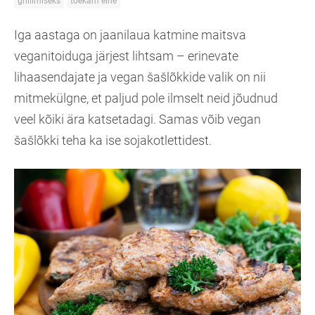
grillimiseks
toekam eine
Iga aastaga on jaanilaua katmine maitsva
veganitoiduga järjest lihtsam – erinevate
lihaasendajate ja vegan šašlõkkide valik on nii
mitmekülgne, et paljud pole ilmselt neid jõudnud
veel kõiki ära katsetadagi. Samas võib vegan
šašlõkki teha ka ise sojakotlettidest.