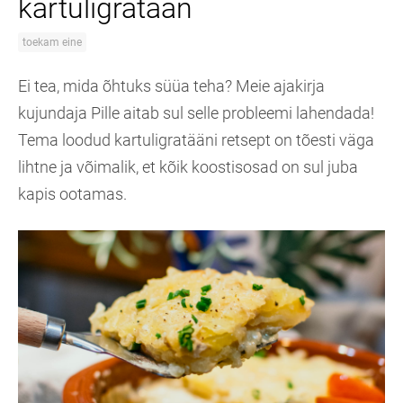
kartuligratään
toekam eine
Ei tea, mida õhtuks süüa teha? Meie ajakirja
kujundaja Pille aitab sul selle probleemi lahendada!
Tema loodud kartuligratääni retsept on tõesti väga
lihtne ja võimalik, et kõik koostisosad on sul juba
kapis ootamas.