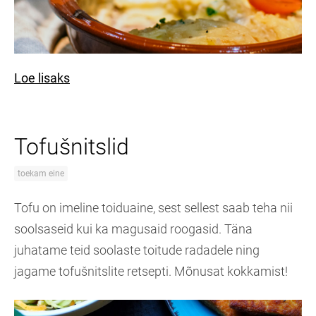
Loe lisaks
Tofušnitslid
toekam eine
Tofu on imeline toiduaine, sest sellest saab teha nii
soolsaseid kui ka magusaid roogasid. Täna
juhatame teid soolaste toitude radadele ning
jagame tofušnitslite retsepti. Mõnusat kokkamist!