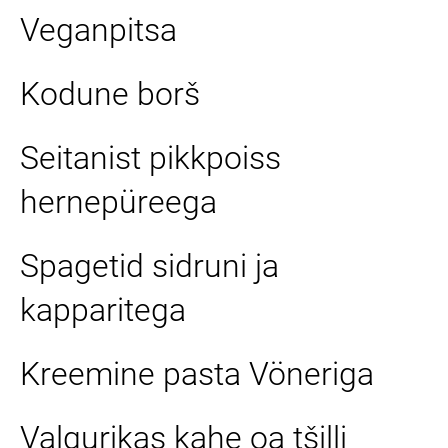
Veganpitsa
Kodune borš
Seitanist pikkpoiss
hernepüreega
Spagetid sidruni ja
kapparitega
Kreemine pasta Vöneriga
Valgurikas kahe oa tšilli