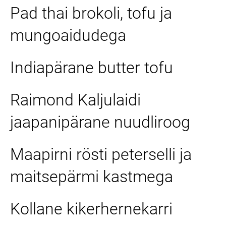
Pad thai brokoli, tofu ja
mungoaidudega
Indiapärane butter tofu
Raimond Kaljulaidi
jaapanipärane nuudliroog
Maapirni rösti peterselli ja
maitsepärmi kastmega
Kollane kikerhernekarri