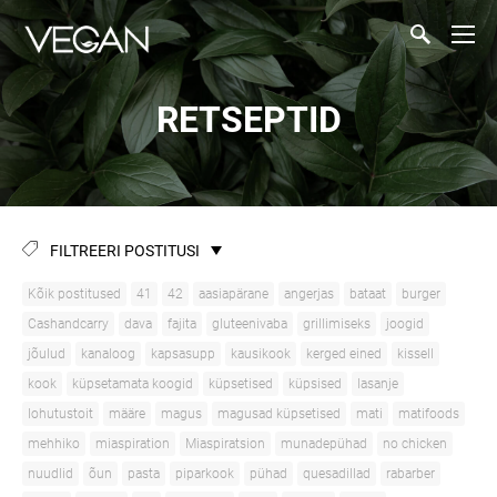
RETSEPTID
FILTREERI POSTITUSI
Kõik postitused
41
42
aasiapärane
angerjas
bataat
burger
Cashandcarry
dava
fajita
gluteenivaba
grillimiseks
joogid
jõulud
kanaloog
kapsasupp
kausikook
kerged eined
kissell
kook
küpsetamata koogid
küpsetised
küpsised
lasanje
lohutustoit
määre
magus
magusad küpsetised
mati
matifoods
mehhiko
miaspiration
Miaspiratsion
munadepühad
no chicken
nuudlid
õun
pasta
piparkook
pühad
quesadillad
rabarber