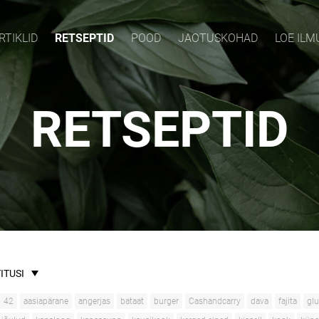
RTIKLID
RETSEPTID
POOD
JAOTUSKOHAD
LOE IL
RETSEPTID
ITUSI
42
aasiapärane
angerjas
bataat
burger
Cashandcarry
dava
fajita
glu