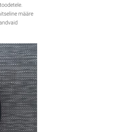
toodetele.
aitseline määre
 andvaid