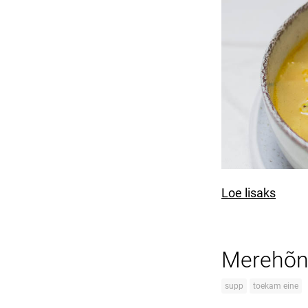
Loe lisaks
Merehõng
supp
toekam eine