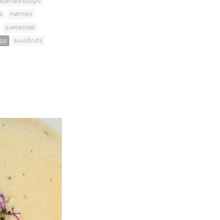
etamata koogid
s
mehhiko
quesadillad
upp
suvikõrvits