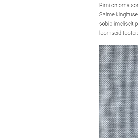
Rimi on oma sort
Saime kingituse
sobib imeliselt
loomseid tootei