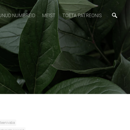
MUNUD NUMBREID
MEIST
TOETA PATREONIS
teenivaba