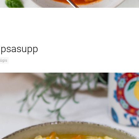
apsasupp
ügis