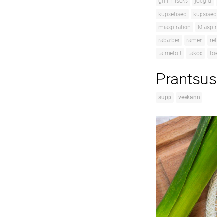
grillimiseks
joogid
küpsetised
küpsised
miaspiration
Miaspir
rabarber
ramen
re
taimetoit
takod
to
Prantsus
supp
veekann