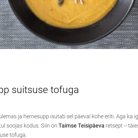
p suitsuse tofuga
lemas ja hernesupp isutab sel päeval kohe eriti. Aga ka iga
tul soojas kodus. Siin on
Taimse Teisipäeva
retsept -- täi
use tofuga.