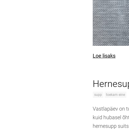
Loe lisaks
Hernesup
supp
toekam eine
Vastlapäev on tu
kuid hubasel õh
hernesupp suits