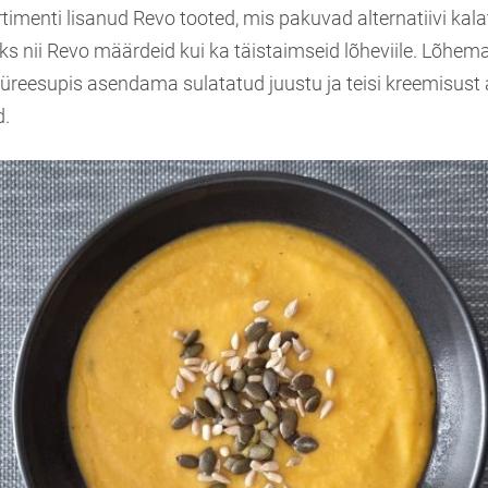
imenti lisanud Revo tooted, mis pakuvad alternatiivi kala
ks nii Revo määrdeid kui ka täistaimseid lõheviile. Lõhem
 püreesupis asendama sulatatud juustu ja teisi kreemisust
d.