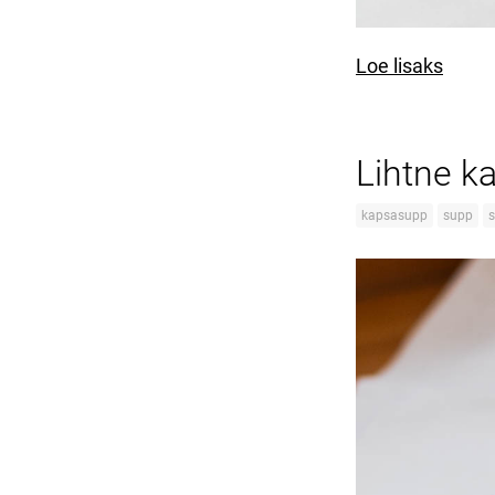
Loe lisaks
Lihtne k
kapsasupp
supp
s