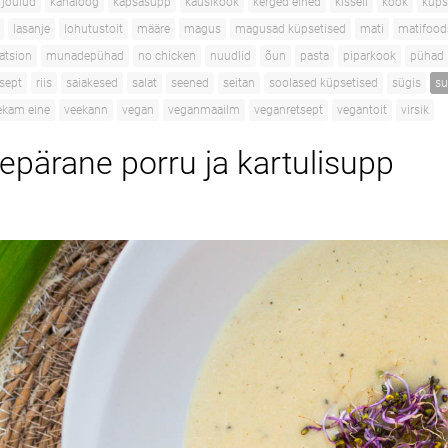
jõulud
kanaloog
kapsasupp
kausikook
kerged eined
kissell
kook
küps
lasanje
lohutustoit
määre
magus
magusad küpsetised
mati
matifood
atsion
munadepühad
no chicken
nuudlid
õun
pasta
piparkook
pühad
tsept
riis
saiakesed
salat
seened
seitan
soolased küpsetised
sügis
s
ekam eine
veekann
vegan
veganmaailm
veganretsept
vegantoit
virsik
epärane porru ja kartulisupp