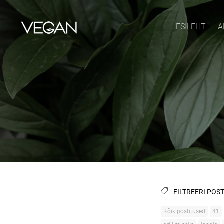
ESILEHT
A
FILTREERI POST
Kõik postitused
41