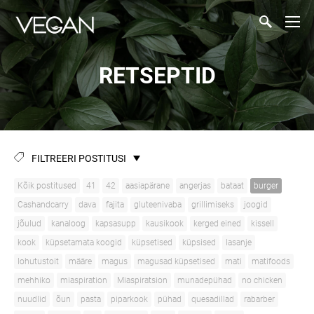
RETSEPTID
FILTREERI POSTITUSI
Kõik postitused
41
42
aasiapärane
angerjas
bataat
burger
Cashandcarry
dava
fajita
gluteenivaba
grillimiseks
joogid
jõulud
kanaloog
kapsasupp
kausikook
kerged eined
kissell
kook
küpsetamata koogid
küpsetised
küpsised
lasanje
lohutustoit
määre
magus
magusad küpsetised
mati
matifoods
mehhiko
miaspiration
Miaspiratsion
munadepühad
no chicken
nuudlid
õun
pasta
piparkook
pühad
quesadillad
rabarber