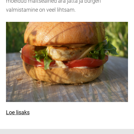
mõeldud maitseained ära jätta ja burgeri
valmistamine on veel lihtsam.
Loe lisaks