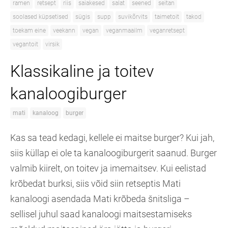
ramen
retsept
riis
saiakesed
salat
seened
seitan
soolased küpsetised
sügis
supp
suvikõrvits
taimetoit
takod
toekam eine
veekann
vegan
veganmaailm
veganretsept
vegantoit
virsik
Klassikaline ja toitev
kanaloogiburger
mati
kanaloog
burger
Kas sa tead kedagi, kellele ei maitse burger? Kui jah,
siis küllap ei ole ta kanaloogiburgerit saanud. Burger
valmib kiirelt, on toitev ja imemaitsev. Kui eelistad
krõbedat burksi, siis võid siin retseptis Mati
kanaloogi asendada Mati krõbeda šnitsliga –
sellisel juhul saad kanaloogi maitsestamiseks