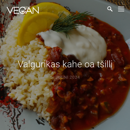
Valgurikas kahe oa tšilli
5. JUUNI 2024