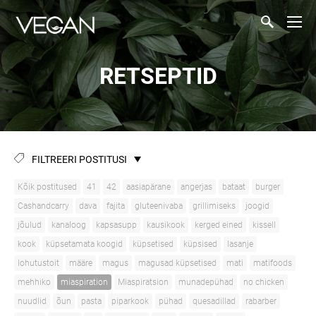
RETSEPTID
FILTREERI POSTITUSI
Kõik postitused
41
42
aasiapärane
angerjas
bataat
burger
Cashandcarry
dava
fajita
gluteenivaba
grillimiseks
joogid
jõulud
kanaloog
kapsasupp
kausikook
kerged eined
kissell
kook
küpsetamata koogid
küpsetised
küpsised
lasanje
lohutustoit
määre
magus
magusad küpsetised
mati
matifoods
mehhiko
miaspiration
Miaspiratsion
munadepühad
no chicken
nuudlid
õun
pasta
piparkook
pühad
quesadillad
rabarber