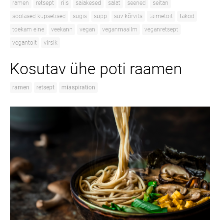
ramen
retsept
riis
saiakesed
salat
seened
seitan
soolased küpsetised
sügis
supp
suvikõrvits
taimetoit
takod
toekam eine
veekann
vegan
veganmaailm
veganretsept
vegantoit
virsik
Kosutav ühe poti raamen
ramen
retsept
miaspiration