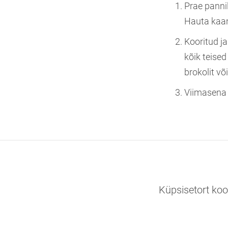
Prae pannil
Hauta kaan
Kooritud ja
kõik teised
brokolit või
Viimasena 
Küpsisetort ko