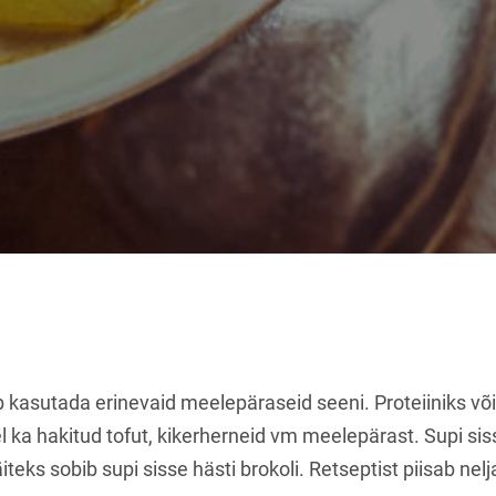
 kasutada erinevaid meelepäraseid seeni. Proteiiniks võ
 ka hakitud tofut, kikerherneid vm meelepärast. Supi siss
äiteks sobib supi sisse hästi brokoli. Retseptist piisab nelj