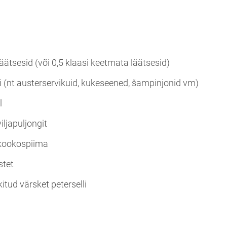
äätsesid (või 0,5 klaasi keetmata läätsesid)
i (nt austerservikuid, kukeseened, šampinjonid vm)
l
viljapuljongit
 kookospiima
stet
itud värsket peterselli