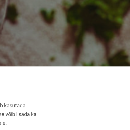
ib kasutada
e võib lisada ka
ale.