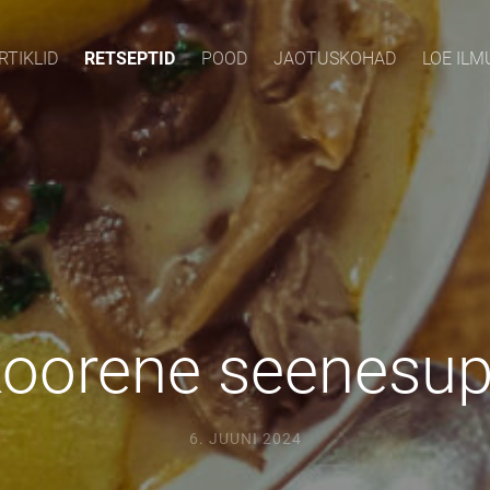
RTIKLID
RETSEPTID
POOD
JAOTUSKOHAD
LOE IL
oorene seenesu
6. JUUNI 2024