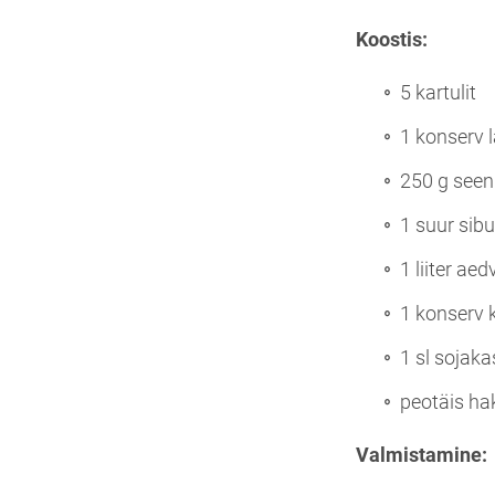
Koostis:
5 kartulit
1 konserv l
250 g seen
1 suur sibu
1 liiter aed
1 konserv
1 sl sojaka
peotäis hak
Valmistamine: