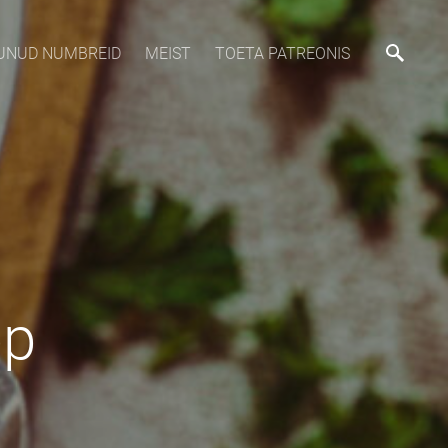
MUNUD NUMBREID
MEIST
TOETA PATREONIS
pp