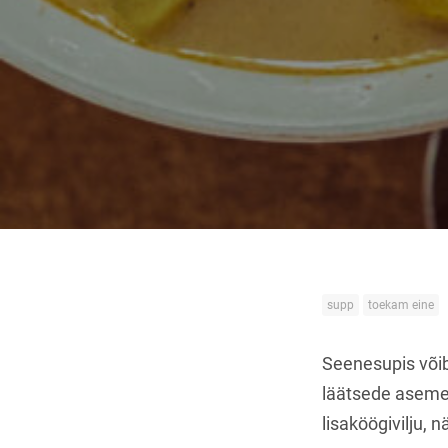
supp
toekam eine
Seenesupis võib
läätsede asemel
lisaköögivilju, n