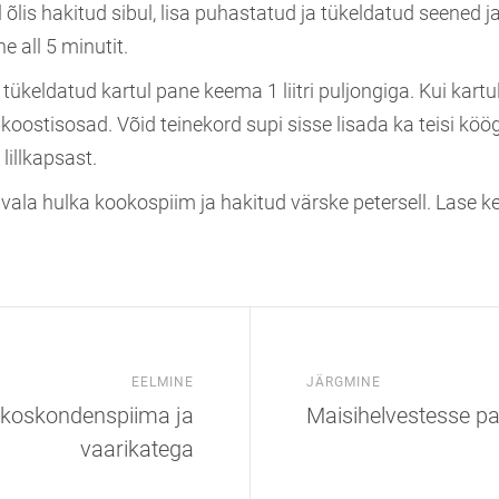
 õlis hakitud sibul, lisa puhastatud ja tükeldatud seened j
e all 5 minutit.
 tükeldatud kartul pane keema 1 liitri puljongiga. Kui kartu
 koostisosad. Võid teinekord supi sisse lisada ka teisi köög
 lillkapsast.
vala hulka kookospiim ja hakitud värske petersell. Lase 
EELMINE
JÄRGMINE
okoskondenspiima ja
Maisihelvestesse pa
vaarikatega