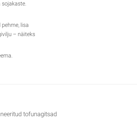
a sojakaste.
l pehme, lisa
ivilju – näiteks
keema.
neeritud tofunagitsad