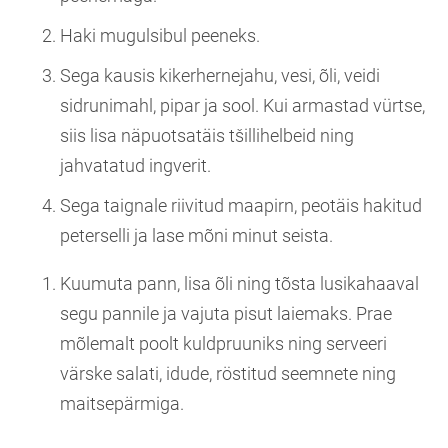
Haki mugulsibul peeneks.
Sega kausis kikerhernejahu, vesi, õli, veidi
sidrunimahl, pipar ja sool. Kui armastad vürtse,
siis lisa näpuotsatäis tšillihelbeid ning
jahvatatud ingverit.
Sega taignale riivitud maapirn, peotäis hakitud
peterselli ja lase mõni minut seista.
Kuumuta pann, lisa õli ning tõsta lusikahaaval
segu pannile ja vajuta pisut laiemaks. Prae
mõlemalt poolt kuldpruuniks ning serveeri
värske salati, idude, röstitud seemnete ning
maitsepärmiga.