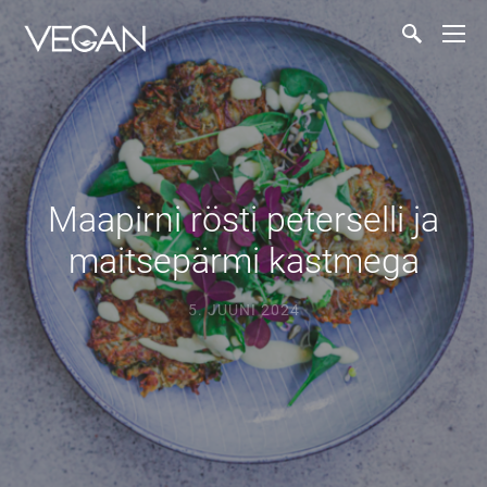
Maapirni rösti peterselli ja
maitsepärmi kastmega
5. JUUNI 2024