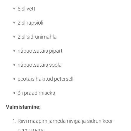
5 sl vett
2 sl rapsiõli
2 sl sidrunimahla
näpuotsatäis pipart
näpuotsatäis soola
peotäis hakitud peterselli
õli praadimiseks
Valmistamine:
Riivi maapirn jämeda riiviga ja sidrunikoor
peenemaga.