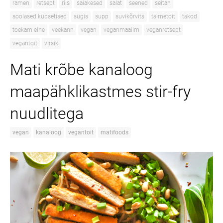
ramen
retsept
riis
saiakesed
salat
seened
seitan
soolased küpsetised
sügis
supp
suvikõrvits
taimetoit
takod
toekam eine
veekann
vegan
veganmaailm
veganretsept
vegantoit
virsik
Mati krõbe kanaloog
maapähklikastmes stir-fry
nuudlitega
vegan
kanaloog
vegantoit
matifoods