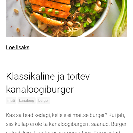
Loe lisaks
Klassikaline ja toitev
kanaloogiburger
mati
kanaloog
burger
Kas sa tead kedagi, kellele ei maitse burger? Kui jah,
siis küllap ei ole ta kanaloogiburgerit saanud. Burger
valmib kiirelt, on toitev ja imemaitsev. Kui eelistad