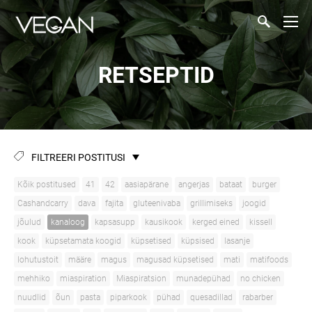
RETSEPTID
FILTREERI POSTITUSI
Kõik postitused
41
42
aasiapärane
angerjas
bataat
burger
Cashandcarry
dava
fajita
gluteenivaba
grillimiseks
joogid
jõulud
kanaloog
kapsasupp
kausikook
kerged eined
kissell
kook
küpsetamata koogid
küpsetised
küpsised
lasanje
lohutustoit
määre
magus
magusad küpsetised
mati
matifoods
mehhiko
miaspiration
Miaspiratsion
munadepühad
no chicken
nuudlid
õun
pasta
piparkook
pühad
quesadillad
rabarber