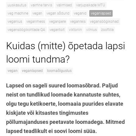
uuskasutus
vaimne tervis
valimised
varjupaikade MTÜ
veg machine
vegan
vegan sõdurid
veganid
veganlapsed
veganlus
veganmess
veganpere
veganreis
vegansöögikohad
vegansöögikohtade QA
vegantoit
viktoriin
vilnius
zoofiilia
Kuidas (mitte) õpetada lapsi
loomi tundma?
vegan
veganlapsed
loomaõiguslus
Lapsed on sageli suured loomasõbrad. Paljud
neist on tundlikud loomade kannatuste suhtes,
olgu tegu ketikoerte, loomaaia puurides elavate
kiskjate või kitsastes tingimustes
põllumajanduses peetavate loomadega. Mitmed
lapsed teadlikult ei soovi loomi süüa.