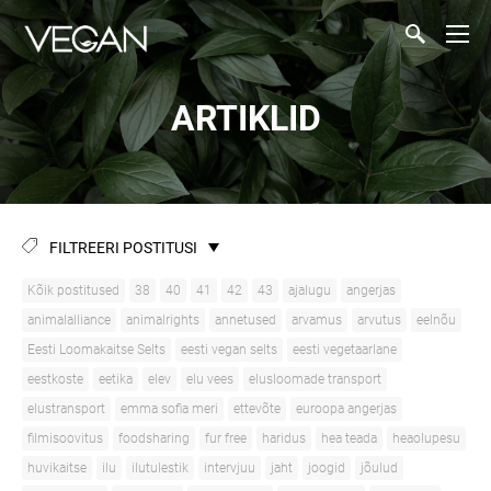
ARTIKLID
FILTREERI POSTITUSI
Kõik postitused
38
40
41
42
43
ajalugu
angerjas
animalalliance
animalrights
annetused
arvamus
arvutus
eelnõu
Eesti Loomakaitse Selts
eesti vegan selts
eesti vegetaarlane
eestkoste
eetika
elev
elu vees
elusloomade transport
elustransport
emma sofia meri
ettevõte
euroopa angerjas
filmisoovitus
foodsharing
fur free
haridus
hea teada
heaolupesu
huvikaitse
ilu
ilutulestik
intervjuu
jaht
joogid
jõulud