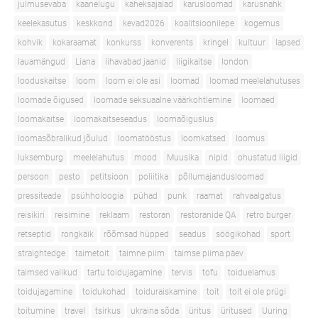
julmusevaba
kaanelugu
kaheksajalad
karusloomad
karusnahk
keelekasutus
keskkond
kevad2026
koalitsioonilepe
kogemus
kohvik
kokaraamat
konkurss
konverents
kringel
kultuur
lapsed
lauamängud
Liana
lihavabad jaanid
liigikaitse
london
looduskaitse
loom
loom ei ole asi
loomad
loomad meelelahutuses
loomade õigused
loomade seksuaalne väärkohtlemine
loomaed
loomakaitse
loomakaitseseadus
loomaõiguslus
loomasõbralikud jõulud
loomatööstus
loomkatsed
loomus
luksemburg
meelelahutus
mood
Muusika
nipid
ohustatud liigid
persoon
pesto
petitsioon
poliitika
põllumajandusloomad
pressiteade
psühholoogia
pühad
punk
raamat
rahvaalgatus
reisikiri
reisimine
reklaam
restoran
restoranide QA
retro burger
retseptid
rongkäik
rõõmsad hüpped
seadus
söögikohad
sport
straightedge
taimetoit
taimne piim
taimse piima päev
taimsed valikud
tartu toidujagamine
tervis
tofu
toiduelamus
toidujagamine
toidukohad
toiduraiskamine
toit
toit ei ole prügi
toitumine
travel
tsirkus
ukraina sõda
üritus
üritused
Uuring