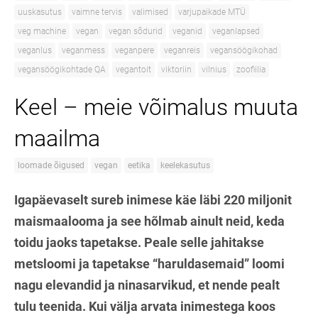
uuskasutus
vaimne tervis
valimised
varjupaikade MTÜ
veg machine
vegan
vegan sõdurid
veganid
veganlapsed
veganlus
veganmess
veganpere
veganreis
vegansöögikohad
vegansöögikohtade QA
vegantoit
viktoriin
vilnius
zoofiilia
Keel – meie võimalus muuta
maailma
loomade õigused
vegan
eetika
keelekasutus
Igapäevaselt sureb inimese käe läbi 220 miljonit
maismaalooma ja see hõlmab ainult neid, keda
toidu jaoks tapetakse. Peale selle jahitakse
metsloomi ja tapetakse “haruldasemaid” loomi
nagu elevandid ja ninasarvikud, et nende pealt
tulu teenida. Kui välja arvata inimestega koos