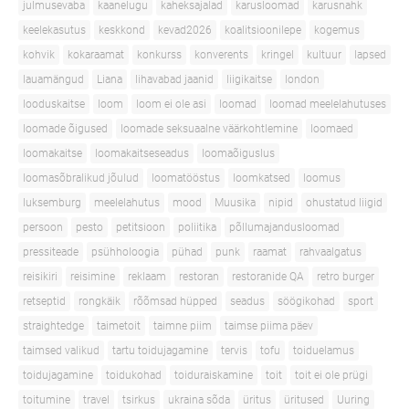
julmusevaba
kaanelugu
kaheksajalad
karusloomad
karusnahk
keelekasutus
keskkond
kevad2026
koalitsioonilepe
kogemus
kohvik
kokaraamat
konkurss
konverents
kringel
kultuur
lapsed
lauamängud
Liana
lihavabad jaanid
liigikaitse
london
looduskaitse
loom
loom ei ole asi
loomad
loomad meelelahutuses
loomade õigused
loomade seksuaalne väärkohtlemine
loomaed
loomakaitse
loomakaitseseadus
loomaõiguslus
loomasõbralikud jõulud
loomatööstus
loomkatsed
loomus
luksemburg
meelelahutus
mood
Muusika
nipid
ohustatud liigid
persoon
pesto
petitsioon
poliitika
põllumajandusloomad
pressiteade
psühholoogia
pühad
punk
raamat
rahvaalgatus
reisikiri
reisimine
reklaam
restoran
restoranide QA
retro burger
retseptid
rongkäik
rõõmsad hüpped
seadus
söögikohad
sport
straightedge
taimetoit
taimne piim
taimse piima päev
taimsed valikud
tartu toidujagamine
tervis
tofu
toiduelamus
toidujagamine
toidukohad
toiduraiskamine
toit
toit ei ole prügi
toitumine
travel
tsirkus
ukraina sõda
üritus
üritused
Uuring