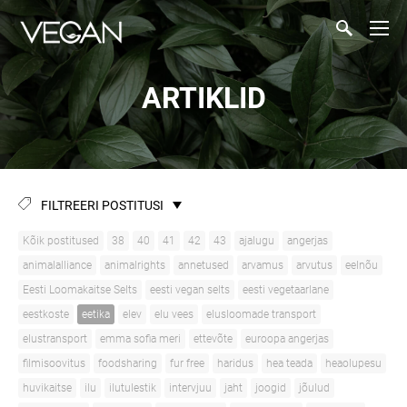
ARTIKLID
FILTREERI POSTITUSI
Kõik postitused
38
40
41
42
43
ajalugu
angerjas
animalalliance
animalrights
annetused
arvamus
arvutus
eelnõu
Eesti Loomakaitse Selts
eesti vegan selts
eesti vegetaarlane
eestkoste
eetika
elev
elu vees
elusloomade transport
elustransport
emma sofia meri
ettevõte
euroopa angerjas
filmisoovitus
foodsharing
fur free
haridus
hea teada
heaolupesu
huvikaitse
ilu
ilutulestik
intervjuu
jaht
joogid
jõulud