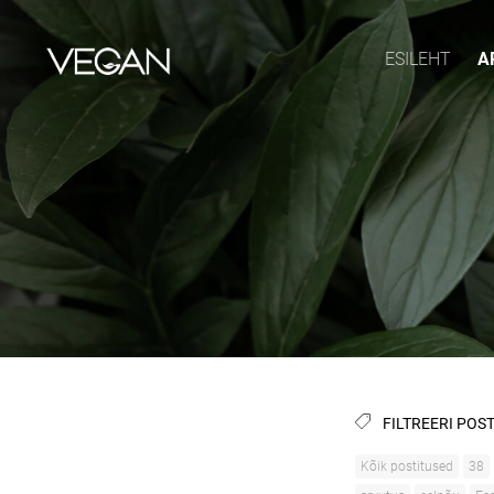
ESILEHT
A
FILTREERI POST
Kõik postitused
38