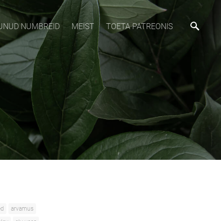
MUNUD NUMBREID
MEIST
TOETA PATREONIS
ed
arvamus