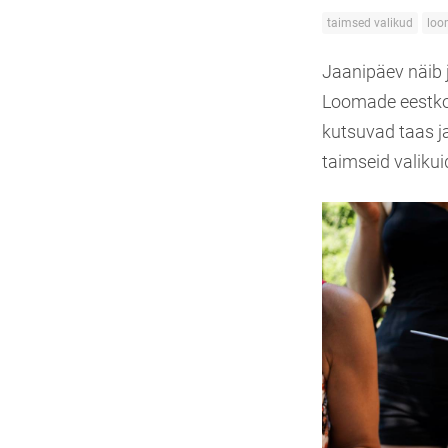
taimsed valikud
loo
Jaanipäev näib j
Loomade eestko
kutsuvad taas ja
taimseid valikui