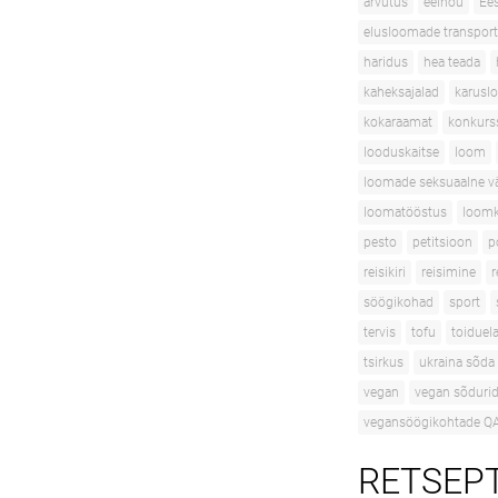
arvutus
eelnõu
Ees
elusloomade transport
haridus
hea teada
kaheksajalad
karusl
kokaraamat
konkurs
looduskaitse
loom
loomade seksuaalne v
loomatööstus
loomk
pesto
petitsioon
p
reisikiri
reisimine
r
söögikohad
sport
tervis
tofu
toidue
tsirkus
ukraina sõda
vegan
vegan sõduri
vegansöögikohtade Q
RETSEPTI