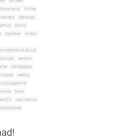
elev
elu vees
foodsharing
fur free
musevaba
kaanelugu
gemus
kohvik
d
liigikaitse
london
oomasõbralikud jõulud
ud liigid
persoon
amat
rahvaalgatus
 hüpped
seadus
tu toidujagamine
itumine
travel
ade MTÜ
veg machine
ansöögikohad
had!