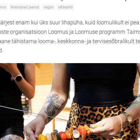
mus
lihavabad jaanid
vegan
retseptid
ärjest enam kui üks suur lihapüha, kuid loomulikult ei pea
ste organisatsioon Loomus ja Loomuse programm Taims
ane tähistama looma-, keskkonna- ja tervisesõbralikult te
d.