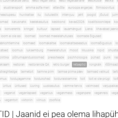
ti Loomakaitse Selts
eesti vegan selts
eesti vegetaarlane
eestkoste
eetika
elustransport
emma sofia meri
ettevõte
euroopa angerjas
filmisoovitus
heaolupesu
huvikaitse
ilu
ilutulestik
intervjuu
jaht
joogid
jõulud
jul
oomad
karusnahk
keelekasutus
keskkond
kevad2026
koalitsioonilepe
ko
s
konverents
kringel
kultuur
lapsed
lauamängud
Liana
lihavabad jaani
loom ei ole asi
loomad
loomad meelelahutuses
loomade õigused
äärkohtlemine
loomaed
loomakaitse
loomakaitseseadus
loomaõiguslus
l
atsed
loomus
luksemburg
meelelahutus
mood
Muusika
nipid
ohustat
oliitika
põllumajandusloomad
pressiteade
psühholoogia
pühad
punk
ra
eklaam
restoran
restoranide QA
retro burger
retseptid
rongkäik
rõõmsad
straightedge
taimetoit
taimne piim
taimse piima päev
taimsed valikud
tar
lamus
toidujagamine
toidukohad
toiduraiskamine
toit
toit ei ole prügi
to
üritus
üritused
Uuring
uuskasutus
vaimne tervis
valimised
varjupaik
d
veganid
veganlapsed
veganlus
veganmess
veganpere
veganreis
veg
A
vegantoit
viktoriin
vilnius
zoofiilia
D | Jaanid ei pea olema lihapü