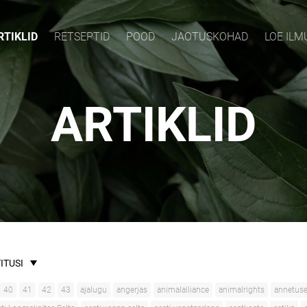
RTIKLID
RETSEPTID
POOD
JAOTUSKOHAD
LOE IL
ARTIKLID
ITUSI
40
41
42
43
ajalugu
angerjas
animalalliance
animalrights
annetus