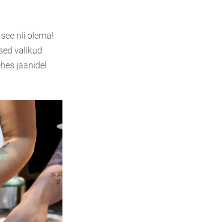
 see nii olema!
ed valikud
hes jaanidel