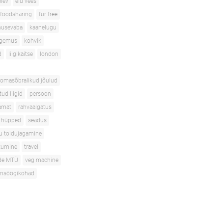
elev
elu vees
foodsharing
fur free
musevaba
kaanelugu
gemus
kohvik
d
liigikaitse
london
oomasõbralikud jõulud
ud liigid
persoon
amat
rahvaalgatus
 hüpped
seadus
tu toidujagamine
itumine
travel
ade MTÜ
veg machine
ansöögikohad