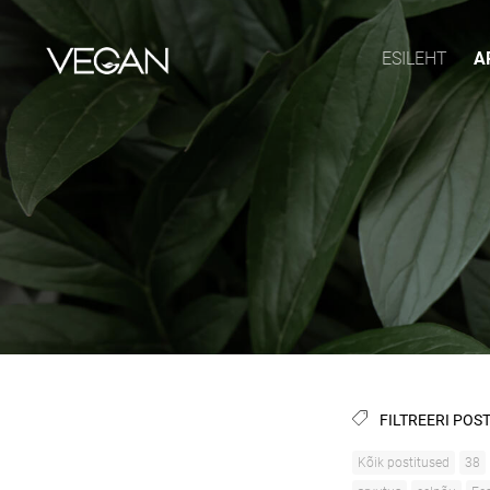
ESILEHT
A
FILTREERI POST
Kõik postitused
38