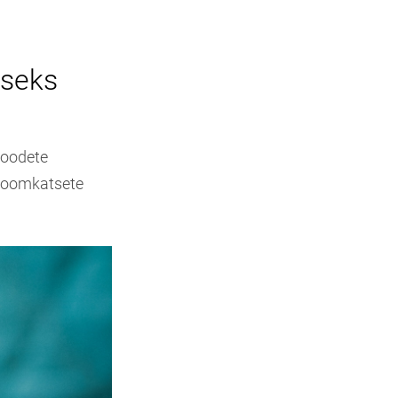
eseks
toodete
 loomkatsete