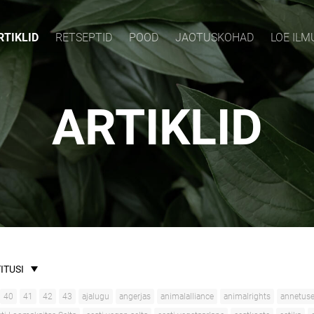
RTIKLID
RETSEPTID
POOD
JAOTUSKOHAD
LOE IL
ARTIKLID
ITUSI
40
41
42
43
ajalugu
angerjas
animalalliance
animalrights
annetus