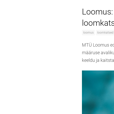
Loomus: 
loomkats
loomus
loomkatsed
MTÜ Loomus eda
määruse avaliku
keeldu ja kaitsta