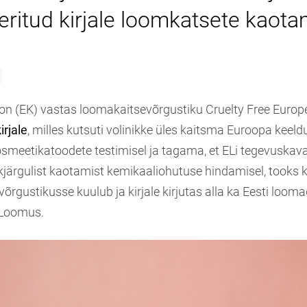
eritud kirjale loomkatsete kaota
n (EK) vastas loomakaitsevõrgustiku Cruelty Free Europ
irjale
, milles kutsuti volinikke üles kaitsma Euroopa keel
smeetikatoodete testimisel ja tagama, et ELi tegevuskava
kjärgulist kaotamist kemikaaliohutuse hindamisel, tooks 
rgustikusse kuulub ja kirjale kirjutas alla ka Eesti loom
 Loomus.