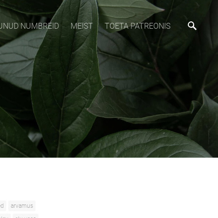
MUNUD NUMBREID
MEIST
TOETA PATREONIS
ed
arvamus