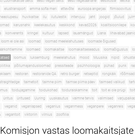
ti Loomakaitse Selts
eesti vegan selts
eesti vegetaarlane
eestkoste
eetika
elustransport
emma sofia meri
ettevõte
euroopa angerjas
filmisoovitus
heaolupesu
huvikaitse
ilu
ilutulestik
intervjuu
jaht
joogid
jõulud
jul
oomad
karusnahk
keelekasutus
keskkond
kevad2026
koalitsioonilepe
ko
s
konverents
kringel
kultuur
lapsed
lauamängud
Liana
lihavabad jaani
loom ei ole asi
loomad
loomad meelelahutuses
loomade õigused
äärkohtlemine
loomaed
loomakaitse
loomakaitseseadus
loomaõiguslus
l
atsed
loomus
luksemburg
meelelahutus
mood
Muusika
nipid
ohustat
oliitika
põllumajandusloomad
pressiteade
psühholoogia
pühad
punk
ra
eklaam
restoran
restoranide QA
retro burger
retseptid
rongkäik
rõõmsad
straightedge
taimetoit
taimne piim
taimse piima päev
taimsed valikud
tar
lamus
toidujagamine
toidukohad
toiduraiskamine
toit
toit ei ole prügi
to
üritus
üritused
Uuring
uuskasutus
vaimne tervis
valimised
varjupaik
d
veganid
veganlapsed
veganlus
veganmess
veganpere
veganreis
veg
A
vegantoit
viktoriin
vilnius
zoofiilia
Komisjon vastas loomakaitsjate