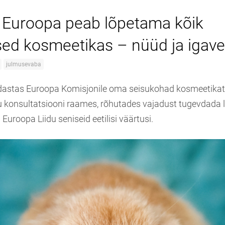
Euroopa peab lõpetama kõik
ed kosmeetikas – nüüd ja igav
julmusevaba
stas Euroopa Komisjonile oma seisukohad kosmeetika
 konsultatsiooni raames, rõhutades vajadust tugevdada
 Euroopa Liidu seniseid eetilisi väärtusi.