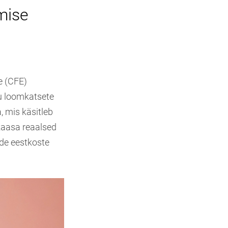
mise
e (CFE)
du loomkatsete
, mis käsitleb
kaasa reaalsed
ade eestkoste