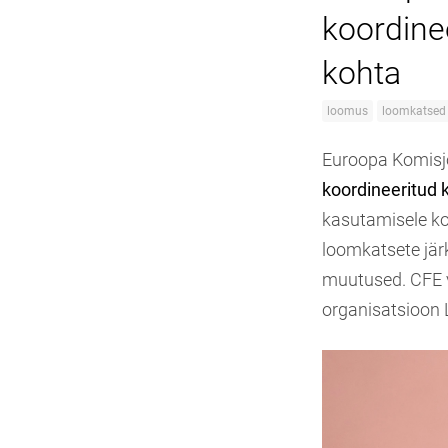
koordine
kohta
loomus
loomkatsed
Euroopa Komisjo
koordineeritud k
kasutamisele ko
loomkatsete jär
muutused. CFE võ
organisatsioon