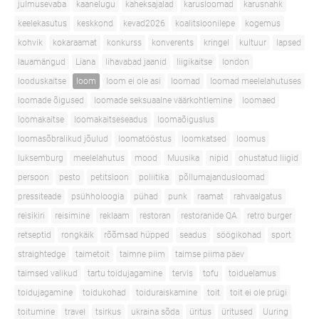
julmusevaba
kaanelugu
kaheksajalad
karusloomad
karusnahk
keelekasutus
keskkond
kevad2026
koalitsioonilepe
kogemus
kohvik
kokaraamat
konkurss
konverents
kringel
kultuur
lapsed
lauamängud
Liana
lihavabad jaanid
liigikaitse
london
looduskaitse
loom
loom ei ole asi
loomad
loomad meelelahutuses
loomade õigused
loomade seksuaalne väärkohtlemine
loomaed
loomakaitse
loomakaitseseadus
loomaõiguslus
loomasõbralikud jõulud
loomatööstus
loomkatsed
loomus
luksemburg
meelelahutus
mood
Muusika
nipid
ohustatud liigid
persoon
pesto
petitsioon
poliitika
põllumajandusloomad
pressiteade
psühholoogia
pühad
punk
raamat
rahvaalgatus
reisikiri
reisimine
reklaam
restoran
restoranide QA
retro burger
retseptid
rongkäik
rõõmsad hüpped
seadus
söögikohad
sport
straightedge
taimetoit
taimne piim
taimse piima päev
taimsed valikud
tartu toidujagamine
tervis
tofu
toiduelamus
toidujagamine
toidukohad
toiduraiskamine
toit
toit ei ole prügi
toitumine
travel
tsirkus
ukraina sõda
üritus
üritused
Uuring