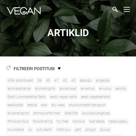
ARTIKLID
FILTREERI POSTITUSI
Kõik postitused
38
40
41
42
43
ajalugu
angerjas
animalalliance
animalrights
annetused
arvamus
arvutus
eelnõu
Eesti Loomakaitse Selts
eesti vegan selts
eesti vegetaarlane
eestkoste
eetika
elev
elu vees
elusloomade transport
elustransport
emma sofia meri
ettevõte
euroopa angerjas
filmisoovitus
foodsharing
fur free
haridus
hea teada
heaolupesu
huvikaitse
ilu
ilutulestik
intervjuu
jaht
joogid
jõulud