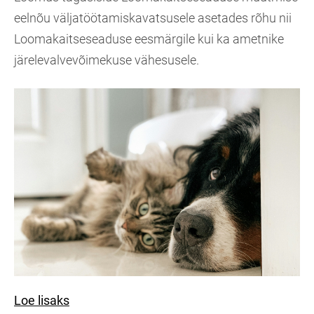
eelnõu väljatöötamiskavatsusele asetades rõhu nii
Loomakaitseseaduse eesmärgile kui ka ametnike
järelevalvevõimekuse vähesusele.
Loe lisaks