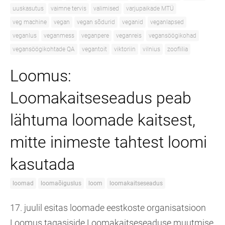
uuskasutus
vaimne tervis
valimised
varjupaikade MTÜ
veg machine
vegan
vegan sõdurid
veganid
veganlapsed
veganlus
veganmess
veganpere
veganreis
vegansöögikohad
vegansöögikohtade QA
vegantoit
viktoriin
vilnius
zoofiilia
Loomus:
Loomakaitseseadus peab
lähtuma loomade kaitsest,
mitte inimeste tahtest loomi
kasutada
loomad
loomaõiguslus
loom
loomakaitseseadus
17. juulil esitas loomade eestkoste organisatsioon
Loomus tagasiside Loomakaitseseaduse muutmise