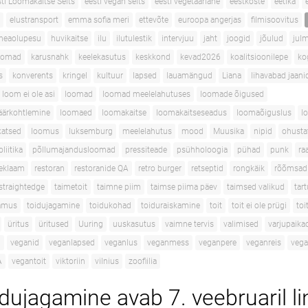
ti Loomakaitse Selts
eesti vegan selts
eesti vegetaarlane
eestkoste
eetika
elustransport
emma sofia meri
ettevõte
euroopa angerjas
filmisoovitus
heaolupesu
huvikaitse
ilu
ilutulestik
intervjuu
jaht
joogid
jõulud
jul
oomad
karusnahk
keelekasutus
keskkond
kevad2026
koalitsioonilepe
ko
s
konverents
kringel
kultuur
lapsed
lauamängud
Liana
lihavabad jaani
loom ei ole asi
loomad
loomad meelelahutuses
loomade õigused
äärkohtlemine
loomaed
loomakaitse
loomakaitseseadus
loomaõiguslus
l
atsed
loomus
luksemburg
meelelahutus
mood
Muusika
nipid
ohustat
oliitika
põllumajandusloomad
pressiteade
psühholoogia
pühad
punk
ra
eklaam
restoran
restoranide QA
retro burger
retseptid
rongkäik
rõõmsad
straightedge
taimetoit
taimne piim
taimse piima päev
taimsed valikud
tar
lamus
toidujagamine
toidukohad
toiduraiskamine
toit
toit ei ole prügi
to
üritus
üritused
Uuring
uuskasutus
vaimne tervis
valimised
varjupaik
d
veganid
veganlapsed
veganlus
veganmess
veganpere
veganreis
veg
A
vegantoit
viktoriin
vilnius
zoofiilia
idujagamine avab 7. veebruaril l