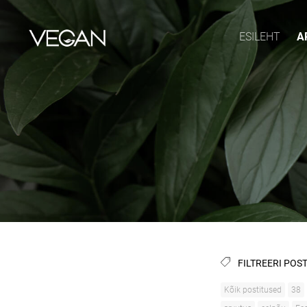
ESILEHT
A
FILTREERI POST
Kõik postitused
38