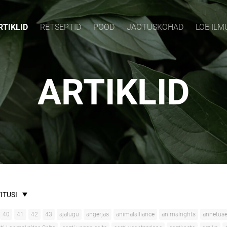
RTIKLID
RETSEPTID
POOD
JAOTUSKOHAD
LOE IL
ARTIKLID
ITUSI
40
41
42
43
ajalugu
angerjas
animalalliance
animalrights
annetus