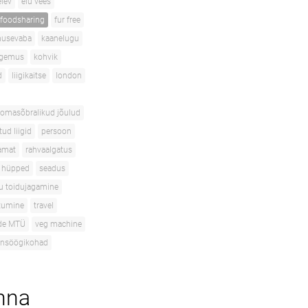
elev
elu vees
foodsharing
fur free
musevaba
kaanelugu
gemus
kohvik
d
liigikaitse
london
oomasõbralikud jõulud
ud liigid
persoon
amat
rahvaalgatus
 hüpped
seadus
tu toidujagamine
itumine
travel
ade MTÜ
veg machine
ansöögikohad
inna