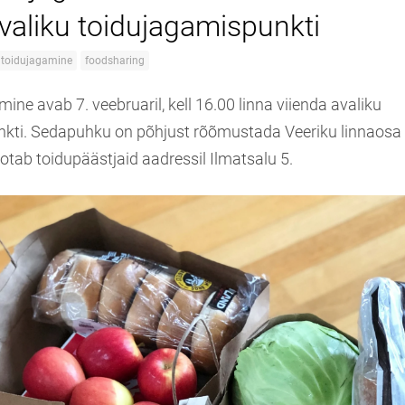
avaliku toidujagamispunkti
u toidujagamine
foodsharing
ine avab 7. veebruaril, kell 16.00 linna viienda avaliku
kti. Sedapuhku on põhjust rõõmustada Veeriku linnaosa 
otab toidupäästjaid aadressil Ilmatsalu 5.