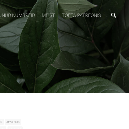
MUNUD NUMBREID
MEIST
TOETA PATREONIS
ed
arvamus