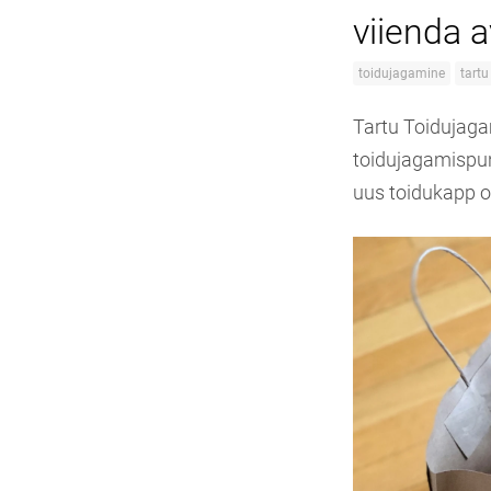
viienda 
toidujagamine
tart
Tartu Toidujagam
toidujagamispun
uus toidukapp o