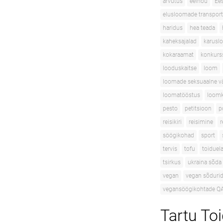
arvutus
eelnõu
Ees
elusloomade transport
haridus
hea teada
kaheksajalad
karusl
kokaraamat
konkurs
looduskaitse
loom
loomade seksuaalne v
loomatööstus
loomk
pesto
petitsioon
p
reisikiri
reisimine
r
söögikohad
sport
tervis
tofu
toidue
tsirkus
ukraina sõda
vegan
vegan sõduri
vegansöögikohtade Q
Tartu To