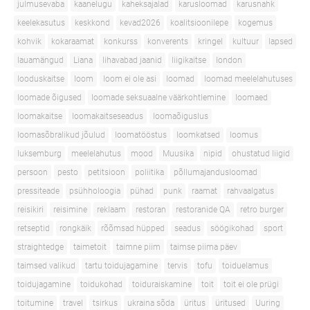
julmusevaba
kaanelugu
kaheksajalad
karusloomad
karusnahk
keelekasutus
keskkond
kevad2026
koalitsioonilepe
kogemus
kohvik
kokaraamat
konkurss
konverents
kringel
kultuur
lapsed
lauamängud
Liana
lihavabad jaanid
liigikaitse
london
looduskaitse
loom
loom ei ole asi
loomad
loomad meelelahutuses
loomade õigused
loomade seksuaalne väärkohtlemine
loomaed
loomakaitse
loomakaitseseadus
loomaõiguslus
loomasõbralikud jõulud
loomatööstus
loomkatsed
loomus
luksemburg
meelelahutus
mood
Muusika
nipid
ohustatud liigid
persoon
pesto
petitsioon
poliitika
põllumajandusloomad
pressiteade
psühholoogia
pühad
punk
raamat
rahvaalgatus
reisikiri
reisimine
reklaam
restoran
restoranide QA
retro burger
retseptid
rongkäik
rõõmsad hüpped
seadus
söögikohad
sport
straightedge
taimetoit
taimne piim
taimse piima päev
taimsed valikud
tartu toidujagamine
tervis
tofu
toiduelamus
toidujagamine
toidukohad
toiduraiskamine
toit
toit ei ole prügi
toitumine
travel
tsirkus
ukraina sõda
üritus
üritused
Uuring