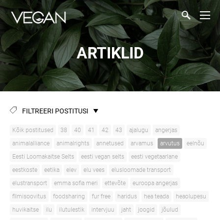
ARTIKLID
FILTREERI POSTITUSI
Kõik postitused
38
40
41
42
43
ajalugu
angerjas
animalalliance
animalrights
annetused
arvamus
arvutus
eelnõu
Eesti Loomakaitse Selts
eesti vegan selts
eesti vegetaarlane
eestkoste
eetika
elev
elu vees
elusloomade transport
elustransport
emma sofia meri
ettevõte
euroopa angerjas
filmisoovitus
foodsharing
fur free
haridus
hea teada
heaolupesu
huvikaitse
ilu
ilutulestik
intervjuu
jaht
joogid
jõulud