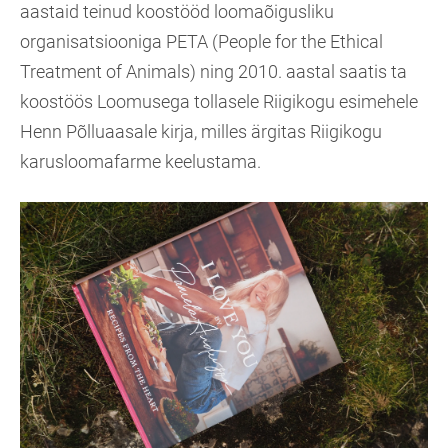
aastaid teinud koostööd loomaõigusliku
organisatsiooniga PETA (People for the Ethical
Treatment of Animals) ning 2010. aastal saatis ta
koostöös Loomusega tollasele Riigikogu esimehele
Henn Põlluaasale kirja, milles ärgitas Riigikogu
karusloomafarme keelustama.