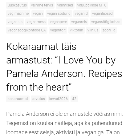
uuskasutus
vaimne tervis
valimised
varjupaikade MTÜ
veg machine
vegan
vegan sõdurid
veganid
veganlapsed
veganlus
veganmess
veganpere
veganreis
vegansöögikohad
vegansöögikohtade QA
vegantoit
viktoriin
vilnius
zoofiilia
Kokaraamat täis
armastust: “I Love You by
Pamela Anderson. Recipes
from the heart”
kokaraamat
arvutus
kevad2026
42
Pamela Anderson ei ole enamustele võõras nimi.
Tegemist on kuulsa näitleja, aga ka pühendunud
loomade eest seisja, aktivisti ja veganiga. Ta on