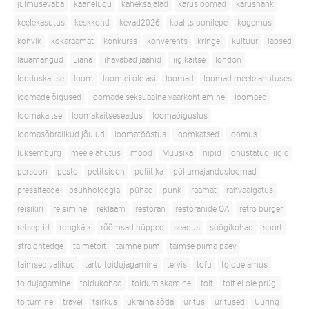
julmusevaba
kaanelugu
kaheksajalad
karusloomad
karusnahk
keelekasutus
keskkond
kevad2026
koalitsioonilepe
kogemus
kohvik
kokaraamat
konkurss
konverents
kringel
kultuur
lapsed
lauamängud
Liana
lihavabad jaanid
liigikaitse
london
looduskaitse
loom
loom ei ole asi
loomad
loomad meelelahutuses
loomade õigused
loomade seksuaalne väärkohtlemine
loomaed
loomakaitse
loomakaitseseadus
loomaõiguslus
loomasõbralikud jõulud
loomatööstus
loomkatsed
loomus
luksemburg
meelelahutus
mood
Muusika
nipid
ohustatud liigid
persoon
pesto
petitsioon
poliitika
põllumajandusloomad
pressiteade
psühholoogia
pühad
punk
raamat
rahvaalgatus
reisikiri
reisimine
reklaam
restoran
restoranide QA
retro burger
retseptid
rongkäik
rõõmsad hüpped
seadus
söögikohad
sport
straightedge
taimetoit
taimne piim
taimse piima päev
taimsed valikud
tartu toidujagamine
tervis
tofu
toiduelamus
toidujagamine
toidukohad
toiduraiskamine
toit
toit ei ole prügi
toitumine
travel
tsirkus
ukraina sõda
üritus
üritused
Uuring