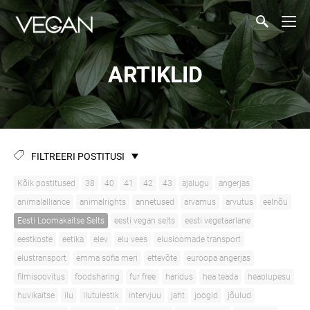
ARTIKLID
FILTREERI POSTITUSI
Kõik postitused
38
40
41
42
43
ajalugu
angerjas
animalalliance
animalrights
annetused
arvamus
arvutus
eelnõu
Eesti Loomakaitse Selts
eesti vegan selts
eesti vegetaarlane
eestkoste
eetika
elev
elu vees
elusloomade transport
elustransport
emma sofia meri
ettevõte
euroopa angerjas
filmisoovitus
foodsharing
fur free
haridus
hea teada
heaolupesu
huvikaitse
ilu
ilutulestik
intervjuu
jaht
joogid
jõulud