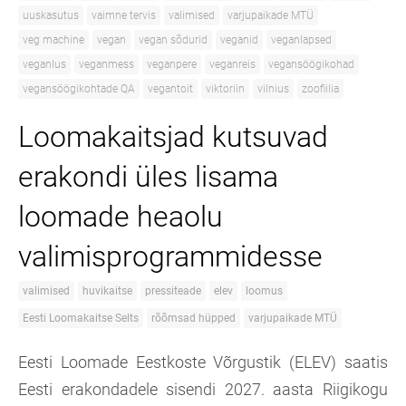
uuskasutus
vaimne tervis
valimised
varjupaikade MTÜ
veg machine
vegan
vegan sõdurid
veganid
veganlapsed
veganlus
veganmess
veganpere
veganreis
vegansöögikohad
vegansöögikohtade QA
vegantoit
viktoriin
vilnius
zoofiilia
Loomakaitsjad kutsuvad
erakondi üles lisama
loomade heaolu
valimisprogrammidesse
valimised
huvikaitse
pressiteade
elev
loomus
Eesti Loomakaitse Selts
rõõmsad hüpped
varjupaikade MTÜ
Eesti Loomade Eestkoste Võrgustik (ELEV) saatis
Eesti erakondadele sisendi 2027. aasta Riigikogu