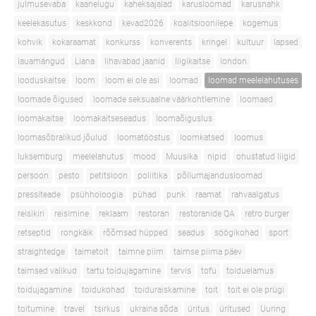
julmusevaba
kaanelugu
kaheksajalad
karusloomad
karusnahk
keelekasutus
keskkond
kevad2026
koalitsioonilepe
kogemus
kohvik
kokaraamat
konkurss
konverents
kringel
kultuur
lapsed
lauamängud
Liana
lihavabad jaanid
liigikaitse
london
looduskaitse
loom
loom ei ole asi
loomad
loomad meelelahutuses
loomade õigused
loomade seksuaalne väärkohtlemine
loomaed
loomakaitse
loomakaitseseadus
loomaõiguslus
loomasõbralikud jõulud
loomatööstus
loomkatsed
loomus
luksemburg
meelelahutus
mood
Muusika
nipid
ohustatud liigid
persoon
pesto
petitsioon
poliitika
põllumajandusloomad
pressiteade
psühholoogia
pühad
punk
raamat
rahvaalgatus
reisikiri
reisimine
reklaam
restoran
restoranide QA
retro burger
retseptid
rongkäik
rõõmsad hüpped
seadus
söögikohad
sport
straightedge
taimetoit
taimne piim
taimse piima päev
taimsed valikud
tartu toidujagamine
tervis
tofu
toiduelamus
toidujagamine
toidukohad
toiduraiskamine
toit
toit ei ole prügi
toitumine
travel
tsirkus
ukraina sõda
üritus
üritused
Uuring