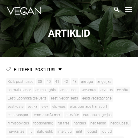
ARTIKLID
FILTREERI POSTITUSI
Kõik postitused
38
40
41
42
43
ajalugu
angerjas
animalalliance
animalrights
annetused
arvamus
arvutus
eelnõu
Eesti Loomakaitse Selts
eesti vegan selts
eesti vegetaarlane
eestkoste
eetika
elev
elu vees
elusloomade transport
elustransport
emma sofia meri
ettevõte
euroopa angerjas
filmisoovitus
foodsharing
fur free
haridus
hea teada
heaolupesu
huvikaitse
ilu
ilutulestik
intervjuu
jaht
joogid
jõulud