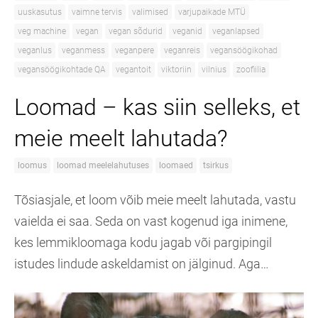
uuskasutus
vaimne tervis
valimised
varjupaikade MTÜ
veg machine
vegan
vegan sõdurid
veganid
veganlapsed
veganlus
veganmess
veganpere
veganreis
vegansöögikohad
vegansöögikohtade QA
vegantoit
viktoriin
vilnius
zoofiilia
Loomad – kas siin selleks, et
meie meelt lahutada?
loomus
loomad meelelahutuses
loomaed
tsirkus
Tõsiasjale, et loom võib meie meelt lahutada, vastu
vaielda ei saa. Seda on vast kogenud iga inimene,
kes lemmikloomaga kodu jagab või pargipingil
istudes lindude askeldamist on jälginud. Aga…