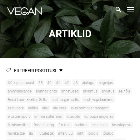
ARTIKLID
FILTREERI POSTITUSI
Kõik postitused
38
40
41
42
43
ajalugu
angerjas
animalalliance
animalrights
annetused
arvamus
arvutus
eelnõu
Eesti Loomakaitse Selts
eesti vegan selts
eesti vegetaarlane
eestkoste
eetika
elev
elu vees
elusloomade transport
elustransport
emma sofia meri
ettevõte
euroopa angerjas
filmisoovitus
foodsharing
fur free
haridus
hea teada
heaolupesu
huvikaitse
ilu
ilutulestik
intervjuu
jaht
joogid
jõulud