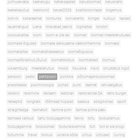
julmusevaba
kaanelugu
kaheksajalad
karusloomad
karusnahk
keelekasutus
keskkond
kevad2026
koalitsioonilepe
kogemus
kohvik
kokaraamat
konkurss
konverents
kringel
kultuur
lapsed
lauamängud
Liana
lihavabad jaanid
liigikaitse
london
looduskaitse
loom
loom ei ole asi
loomad
loomad meelelahutuses
loomade õigused
loomade seksuaalne väärkohtlemine
loomaed
loomakaitse
loomakaitseseadus
loomaõiguslus
loomasõbralikud jõulud
loomatööstus
loomkatsed
loomus
luksemburg
meelelahutus
mood
Muusika
nipid
ohustatud liigid
persoon
pesto
petitsioon
poliitika
põllumajandusloomad
pressiteade
psühholoogia
pühad
punk
raamat
rahvaalgatus
reisikiri
reisimine
reklaam
restoran
restoranide QA
retro burger
retseptid
rongkäik
rõõmsad hüpped
seadus
söögikohad
sport
straightedge
taimetoit
taimne piim
taimse piima päev
taimsed valikud
tartu toidujagamine
tervis
tofu
toiduelamus
toidujagamine
toidukohad
toiduraiskamine
toit
toit ei ole prügi
toitumine
travel
tsirkus
ukraina sõda
üritus
üritused
Uuring