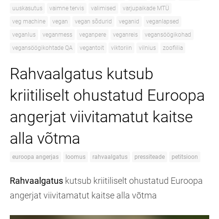
uuskasutus
vaimne tervis
valimised
varjupaikade MTÜ
veg machine
vegan
vegan sõdurid
veganid
veganlapsed
veganlus
veganmess
veganpere
veganreis
vegansöögikohad
vegansöögikohtade QA
vegantoit
viktoriin
vilnius
zoofiilia
Rahvaalgatus kutsub
kriitiliselt ohustatud Euroopa
angerjat viivitamatut kaitse
alla võtma
euroopa angerjas
loomus
rahvaalgatus
pressiteade
petitsioon
Rahvaalgatus
kutsub kriitiliselt ohustatud Euroopa
angerjat viivitamatut kaitse alla võtma