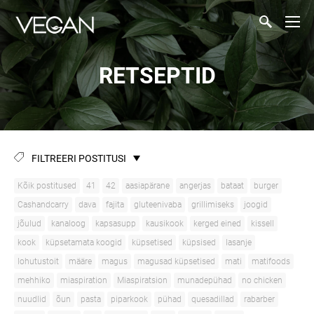
RETSEPTID
FILTREERI POSTITUSI
Kõik postitused
41
42
aasiapärane
angerjas
bataat
burger
Cashandcarry
dava
fajita
gluteenivaba
grillimiseks
joogid
jõulud
kanaloog
kapsasupp
kausikook
kerged eined
kissell
kook
küpsetamata koogid
küpsetised
küpsised
lasanje
lohutustoit
määre
magus
magusad küpsetised
mati
matifoods
mehhiko
miaspiration
Miaspiratsion
munadepühad
no chicken
nuudlid
õun
pasta
piparkook
pühad
quesadillad
rabarber