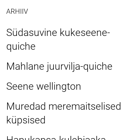
ARHIIV
Südasuvine kukeseene-
quiche
Mahlane juurvilja-quiche
Seene wellington
Muredad meremaitselised
küpsised
Hapukapsa-kulebjaaka