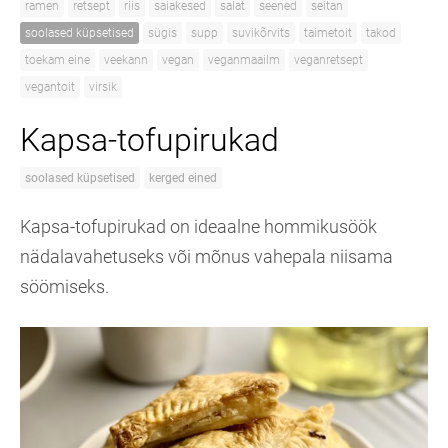
ramen
retsept
riis
saiakesed
salat
seened
seitan
soolased küpsetised
sügis
supp
suvikõrvits
taimetoit
takod
toekam eine
veekann
vegan
veganmaailm
veganretsept
vegantoit
virsik
Kapsa-tofupirukad
soolased küpsetised
kerged eined
Kapsa-tofupirukad on ideaalne hommikusöök
nädalavahetuseks või mõnus vahepala niisama
söömiseks.