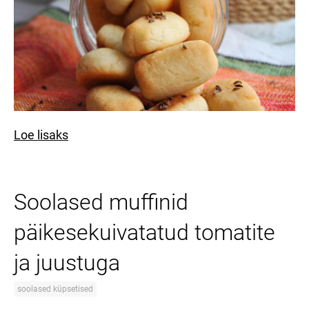
Loe lisaks
Soolased muffinid
päikesekuivatatud tomatite
ja juustuga
soolased küpsetised