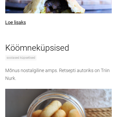
Loe lisaks
Köömneküpsised
soolased küpsetised
Mõnus nostalgiline amps. Retsepti autoriks on Triin
Nurk.