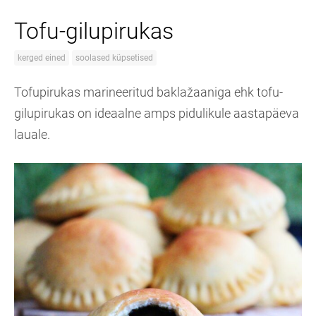
Tofu-gilupirukas
kerged eined
soolased küpsetised
Tofupirukas marineeritud baklažaaniga ehk tofu-
gilupirukas on ideaalne amps pidulikule aastapäeva
lauale.