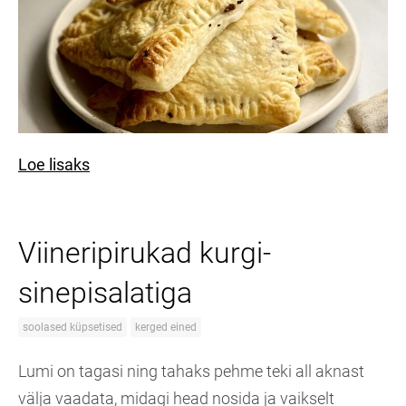
Loe lisaks
Viineripirukad kurgi-
sinepisalatiga
soolased küpsetised
kerged eined
Lumi on tagasi ning tahaks pehme teki all aknast
välja vaadata, midagi head nosida ja vaikselt