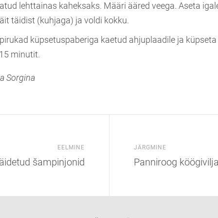
tatud lehttainas kaheksaks. Määri ääred veega. Aseta igal
äit täidist (kuhjaga) ja voldi kokku.
 pirukad küpsetuspaberiga kaetud ahjuplaadile ja küpseta
15 minutit.
na Sorgina
EELMINE
JÄRGMINE
äidetud šampinjonid
Panniroog köögivilj