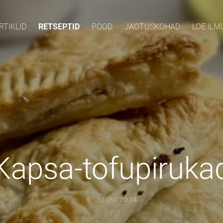
RTIKLID
RETSEPTID
POOD
JAOTUSKOHAD
LOE IL
Kapsa-tofupiruka
6. JUUNI 2024