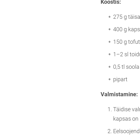
Koostis:
275 g täis
400 g kaps
150 g tofut
1–2 sl toid
0,5 tl soola
pipart
Valmistamine:
Täidise va
kapsas on 
Eelsoojend