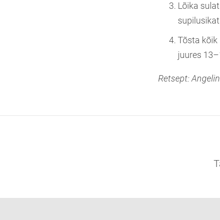
Lõika sula
supilusikat
Tõsta kõik
juures 13–
Retsept: Angeli
T