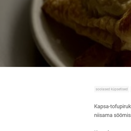
soolased küpsetised
Kapsa-tofupiru
niisama söömis