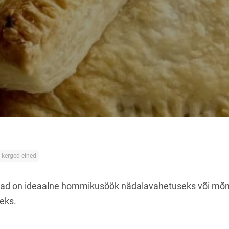
kerged eined
kad on ideaalne hommikusöök nädalavahetuseks või mõ
eks.