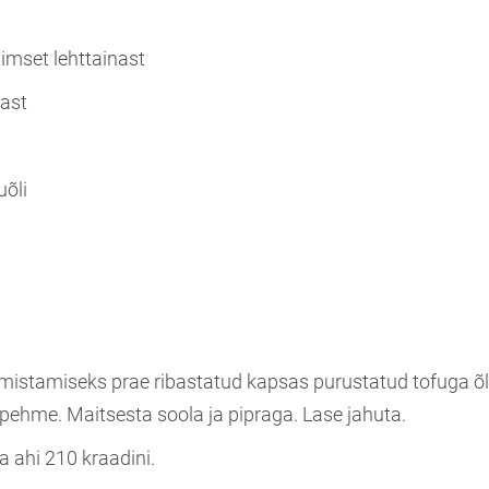
aimset lehttainast
ast
uõli
lmistamiseks prae ribastatud kapsas purustatud tofuga õli
pehme. Maitsesta soola ja pipraga. Lase jahuta.
a ahi 210 kraadini.