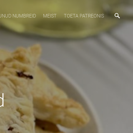
MUNUD NUMBREID
MEIST
TOETA PATREONIS
d