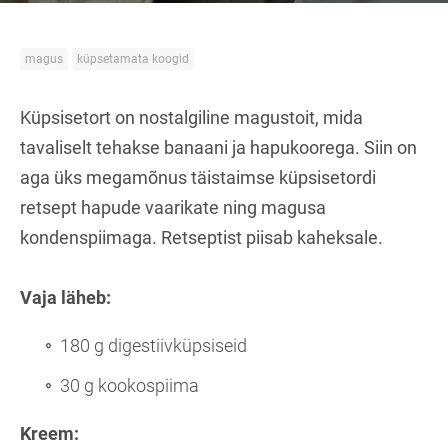
magus
küpsetamata koogid
Küpsisetort on nostalgiline magustoit, mida
tavaliselt tehakse banaani ja hapukoorega. Siin on
aga üks megamõnus täistaimse küpsisetordi
retsept hapude vaarikate ning magusa
kondenspiimaga. Retseptist piisab kaheksale.
Vaja läheb:
180 g digestiivküpsiseid
30 g kookospiima
Kreem: