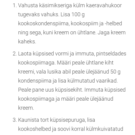
Vahusta käsimikseriga külm kaeravahukoor
tugevaks vahuks. Lisa 100 g
kookoskondenspiima, kookospiim ja -helbed
ning sega, kuni kreem on ühtlane. Jaga kreem
kaheks.
Laota küpsised vormi ja immuta, pintseldades
kookospiimaga. Määri peale ühtlane kiht
kreemi, vala lusika abil peale ülejäänud 50 g
kondenspiima ja lisa külmutatud vaarikad.
Peale pane uus küpsisekiht. Immuta küpsised
kookospiimaga ja määri peale ülejäänud
kreem.
Kaunista tort küpsisepuruga, lisa
kookoshelbed ja soovi korral külmkuivatatud