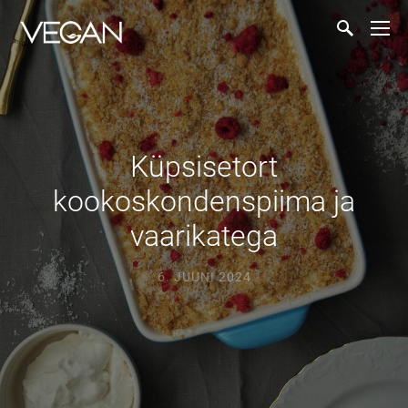
Küpsisetort
kookoskondenspiima ja
vaarikatega
6. JUUNI 2024