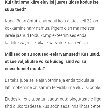
Kui tihti oma kiire eluviisi juures üldse kodus ise
süüa teed?
Kuna jõuan õhtuti enamasti koju alates kell 22, on
kokkamine harv nähtus. Pigem olen ma meister
järele jäänud toidu komplekteerimises enda
karbikesse, mille pikale päevale kaasa võtan.
Millised on su ootused-eelarvamused? Kas usud,
et see väljakutse võiks kuidagi sind või su
enesetunnet muuta?
Esiteks, juba selle aja võtmine ja enda toidulaua
läbimõtlemine on samm tervislikuma eluviisi poole.
Elades kiiret elu, satun vaatamata pingutustele liiga
tihti olukordadesse, kus söön seda, mis lihtsalt ette