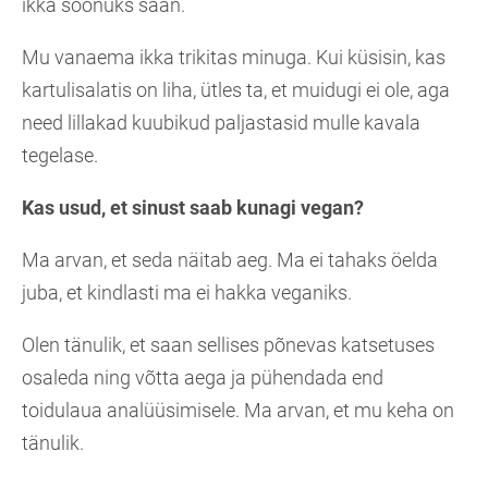
ikka söönuks saan.
Mu vanaema ikka trikitas minuga. Kui küsisin, kas
kartulisalatis on liha, ütles ta, et muidugi ei ole, aga
need lillakad kuubikud paljastasid mulle kavala
tegelase.
Kas usud, et sinust saab kunagi vegan?
Ma arvan, et seda näitab aeg. Ma ei tahaks öelda
juba, et kindlasti ma ei hakka veganiks.
Olen tänulik, et saan sellises põnevas katsetuses
osaleda ning võtta aega ja pühendada end
toidulaua analüüsimisele. Ma arvan, et mu keha on
tänulik.