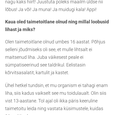
nagu kaks hiirt! Juustuta poleks maailm üldse nii
lõbus! Ja või! Ja muna! Ja muidugi kala! Appi!
Kaua oled taimetoitlane olnud ning millal loobusid
lihast ja miks?
Olen taimetoitlane olnud umbes 16 aastat. Põhjus
selleni jõudmiseks oli see, et mulle lihtsalt ei
maitsenud liha. Juba väikesest peale ei
sümpatiseerinud see taldrikul. Eelistasin
kõrvitsasalatit, kartulit ja kastet.
Ühel hetkel tundsin, et mu organism ei tahagi enam
liha, siis kadus vaikselt see mu toidulaualt. Olin siis
vist 13-aastane. Tol ajal oli ikka päris keeruline
taimetoitu leida ning vastata küsimustele, kuidas