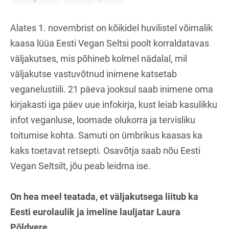
Alates 1. novembrist on kõikidel huvilistel võimalik
kaasa lüüa Eesti Vegan Seltsi poolt korraldatavas
väljakutses, mis põhineb kolmel nädalal, mil
väljakutse vastuvõtnud inimene katsetab
veganelustiili. 21 päeva jooksul saab inimene oma
kirjakasti iga päev uue infokirja, kust leiab kasulikku
infot veganluse, loomade olukorra ja tervisliku
toitumise kohta. Samuti on ümbrikus kaasas ka
kaks toetavat retsepti. Osavõtja saab nõu Eesti
Vegan Seltsilt, jõu peab leidma ise.
On hea meel teatada, et väljakutsega liitub ka
Eesti eurolaulik ja imeline lauljatar Laura
Põldvere.