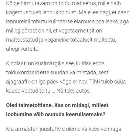
Kõige hirmutavam on toidu maitsetus, mille halb
kogemus tuleb lennukitoidust. Ma ei eeldagi, et saan
lennureisil tohutu kulinaarse elamuse osaliseks, aga
millegipärast on nii, et vegetaarne toit on
maitsestatud ja veganeine totaalselt maitsetu,
ühegi vürtsita.
Kindlasti on küsimärgiks see, kuidas enda
toidukordasid ette suudan valmistada, sest
ajagraafik on iga päev väga erinev. Tihti tuleb süüa
kaasa võetud toitu ... Näiteks autos.
Oled taimetoitlane. Kas on midagi, millest
loobumine võib osutuda keerulisemaks?
Ma armastan juustu! Me oleme väikese vennaga