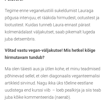
Tegime enne veganelustiili sukeldumist Lauraga
põgusa intervjuu, et rääkida hirmudest, ootustest ja
lootustest. Kuidas tunneb Laura ennast pärast
kolmenädalast väljakutset, saab pikemalt lugeda
juba detsembris.
Võtad vastu vegan-väljakutse! Mis hetkel kõige
hirmutavam tundub?
Ma olen täiesti aus ja ütlen kohe, et minu teadmised
põhinevad sellel, et olen diagonaalis veganteemalisi
artikleid sirvinud. Nagu ikka üks tõeline eestlane
uudistega end kurssi viib – loeb pealkirja ja siis teab
juba kõike kommenteerida (
naerab
).