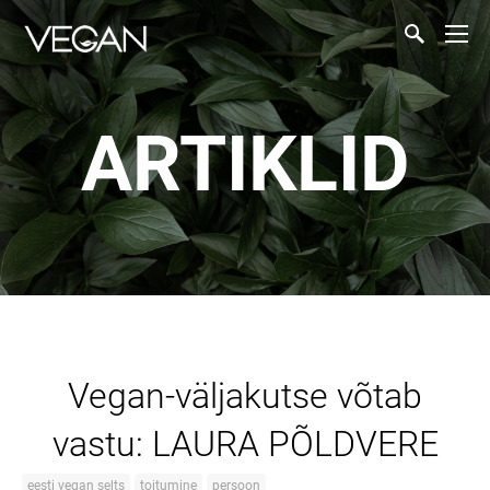
ARTIKLID
Vegan-väljakutse võtab
vastu: LAURA PÕLDVERE
eesti vegan selts
toitumine
persoon