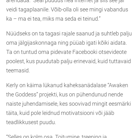
arendada. “Seal puudus hea internet ja siis see jäi
veidi tagaplaanile. Võib-olla oli see mingi vabandus
ka – ma ei tea, miks ma seda ei teinud.”
Nüüdseks on ta tagasi rajale saanud ja suhtleb palju
oma jälgijaskonnaga ning püüab igati kõiki aidata.
Ta on tuntud oma pidevate Facebooki otsevideote
poolest, kus puudutab palju erinevaid, kuid tuttavaid
teemasid.
Kerly on käima lükanud kaheksanädalase “Awaken
the Goddess” projekti, kus on pühendunud nende
naiste juhendamisele, kes soovivad mingit eesmärki
täita, kuid pole leidnud motivatsiooni või jääb
teadlikkusest puudu.
“Selles on kolm osa. Toitumine, treening ja