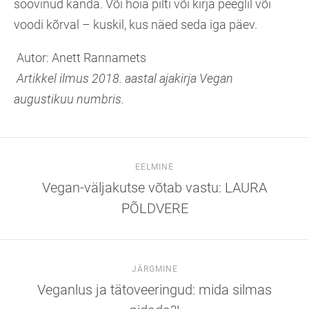
soovinud kanda. Või hoia pilti või kirja peeglil või
voodi kõrval – kuskil, kus näed seda iga päev.
Autor: Anett Rannamets
Artikkel ilmus 2018. aastal ajakirja Vegan
augustikuu numbris.
EELMINE
Vegan-väljakutse võtab vastu: LAURA
PÕLDVERE
JÄRGMINE
Veganlus ja tätoveeringud: mida silmas