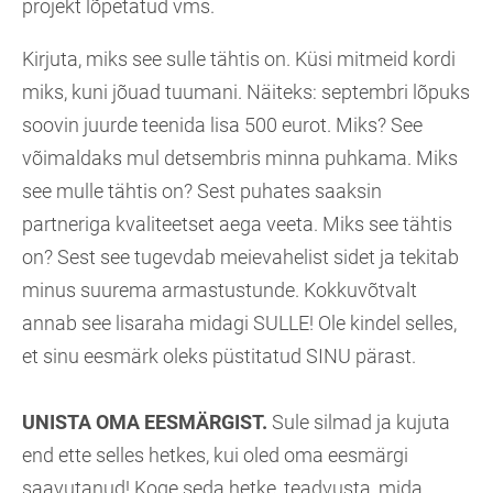
projekt lõpetatud vms.
Kirjuta, miks see sulle tähtis on. Küsi mitmeid kordi
miks, kuni jõuad tuumani. Näiteks: septembri lõpuks
soovin juurde teenida lisa 500 eurot. Miks? See
võimaldaks mul detsembris minna puhkama. Miks
see mulle tähtis on? Sest puhates saaksin
partneriga kvaliteetset aega veeta. Miks see tähtis
on? Sest see tugevdab meievahelist sidet ja tekitab
minus suurema armastustunde. Kokkuvõtvalt
annab see lisaraha midagi SULLE! Ole kindel selles,
et sinu eesmärk oleks püstitatud SINU pärast.
UNISTA OMA EESMÄRGIST.
Sule silmad ja kujuta
end ette selles hetkes, kui oled oma eesmärgi
saavutanud! Koge seda hetke, teadvusta, mida