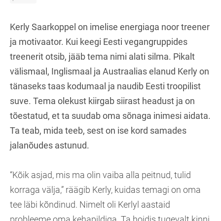
Kerly Saarkoppel on imelise energiaga noor treener
ja motivaator. Kui keegi Eesti vegangruppides
treenerit otsib, jääb tema nimi alati silma. Pikalt
välismaal, Inglismaal ja Austraalias elanud Kerly on
tänaseks taas kodumaal ja naudib Eesti troopilist
suve. Tema olekust kiirgab siirast headust ja on
tõestatud, et ta suudab oma sõnaga inimesi aidata.
Ta teab, mida teeb, sest on ise kord samades
jalanõudes astunud.
“Kõik asjad, mis ma olin vaiba alla peitnud, tulid
korraga välja,” räägib Kerly, kuidas temagi on oma
tee läbi kõndinud. Nimelt oli Kerlyl aastaid
probleeme oma kehapildiga. Ta hoidis tugevalt kinni