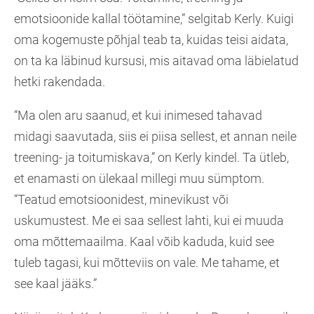
emotsioonide kallal töötamine,” selgitab Kerly. Kuigi
oma kogemuste põhjal teab ta, kuidas teisi aidata,
on ta ka läbinud kursusi, mis aitavad oma läbielatud
hetki rakendada.
“Ma olen aru saanud, et kui inimesed tahavad
midagi saavutada, siis ei piisa sellest, et annan neile
treening- ja toitumiskava,” on Kerly kindel. Ta ütleb,
et enamasti on ülekaal millegi muu sümptom.
“Teatud emotsioonidest, minevikust või
uskumustest. Me ei saa sellest lahti, kui ei muuda
oma mõttemaailma. Kaal võib kaduda, kuid see
tuleb tagasi, kui mõtteviis on vale. Me tahame, et
see kaal jääks.”