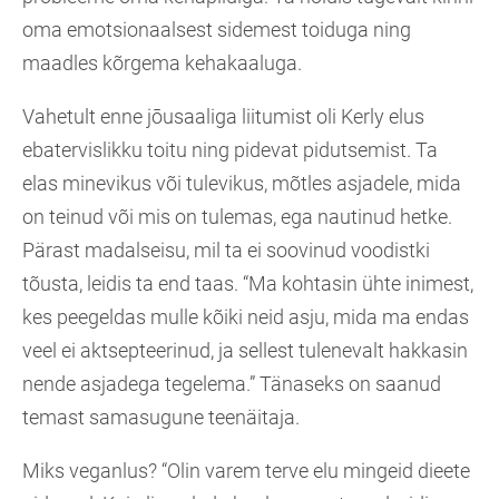
oma emotsionaalsest sidemest toiduga ning
maadles kõrgema kehakaaluga.
Vahetult enne jōusaaliga liitumist oli Kerly elus
ebatervislikku toitu ning pidevat pidutsemist. Ta
elas minevikus või tulevikus, mõtles asjadele, mida
on teinud või mis on tulemas, ega nautinud hetke.
Pärast madalseisu, mil ta ei soovinud voodistki
tõusta, leidis ta end taas. “Ma kohtasin ühte inimest,
kes peegeldas mulle kõiki neid asju, mida ma endas
veel ei aktsepteerinud, ja sellest tulenevalt hakkasin
nende asjadega tegelema.” Tänaseks on saanud
temast samasugune teenäitaja.
Miks veganlus? “Olin varem terve elu mingeid dieete