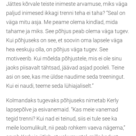
Jättes kõrvale teiste inimeste arvamuse, miks väga
paljud inimesed ikkagi trenni teha ei taha? “Seal on
väga mitu asja. Me peame olema kindlad, mida
tahame ja miks. See põhjus peab olema väga tugev.
Kui põhjuseks on see, et soovin oma lapsele väga
hea eeskuju olla, on põhjus väga tugev. See
motiveerib. Kui mõelda põhjustele, mis ei ole sinu
jaoks piisavalt tähtsad, jäävad asjad pooleli. Teine
asi on see, kas me üldse naudime seda treeningut.
Kui ei naudi, teeme seda lühiajaliselt.”
Kolmandaks tugevaks põhjuseks nimetab Kerly
lapsepõlve ja esivanemaid. “Kas meie vanemad
tegid trenni? Kui nad ei teinud, siis ei tule see ka
meile loomulikult, nii peab rohkem vaeva nägema,”