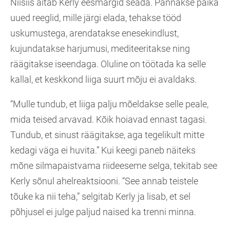
Niisiis aitab Kerly eesmärgid seada. Pannakse paika
uued reeglid, mille järgi elada, tehakse tööd
uskumustega, arendatakse enesekindlust,
kujundatakse harjumusi, mediteeritakse ning
räägitakse iseendaga. Oluline on töötada ka selle
kallal, et keskkond liiga suurt mõju ei avaldaks.
“Mulle tundub, et liiga palju mõeldakse selle peale,
mida teised arvavad. Kõik hoiavad ennast tagasi.
Tundub, et sinust räägitakse, aga tegelikult mitte
kedagi väga ei huvita.” Kui keegi paneb näiteks
mõne silmapaistvama riideeseme selga, tekitab see
Kerly sõnul ahelreaktsiooni. “See annab teistele
tõuke ka nii teha,” selgitab Kerly ja lisab, et sel
põhjusel ei julge paljud naised ka trenni minna.