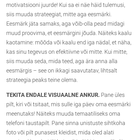
motivatsiooni juurde! Kui sa ei näe häid tulemusi,
siis muuda strateegiat, mitte aga eesmärki.
Eesmärk jäta samaks, aga võib-olla pead midagi
muud proovima, et eesmärgini jõuda. Näiteks kaalu
kaotamine: mōōda või kaalu end iga nädal, et näha,
kas sinu tegevus on efektiivne või mitte. Kui mitte,
siis muuda seda, mida teed, aga ära anna alla
eesmärgis – see on ikkagi saavutatav, lihtsalt
strateegia peaks teine olema.
TEKITA ENDALE VISUAALNE ANKUR.
Pane üles
pilt, kiri või tsitaat, mis sulle iga päev oma eesmärki
meenutaks! Näiteks muuda temaatiliseks oma
telefoni taustapilt. Pane sinna unistuste sihtkoha
foto või pilt punasest kleidist, mida oled alati