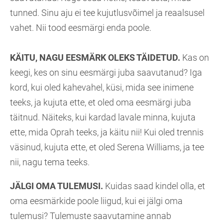
tunned. Sinu aju ei tee kujutlusvõimel ja reaalsusel
vahet. Nii tood eesmärgi enda poole.
KÄITU, NAGU EESMÄRK OLEKS TÄIDETUD.
Kas on
keegi, kes on sinu eesmärgi juba saavutanud? Iga
kord, kui oled kahevahel, küsi, mida see inimene
teeks, ja kujuta ette, et oled oma eesmärgi juba
täitnud. Näiteks, kui kardad lavale minna, kujuta
ette, mida Oprah teeks, ja käitu nii! Kui oled trennis
väsinud, kujuta ette, et oled Serena Williams, ja tee
nii, nagu tema teeks.
JÄLGI OMA TULEMUSI.
Kuidas saad kindel olla, et
oma eesmärkide poole liigud, kui ei jälgi oma
tulemusi? Tulemuste saavutamine annab