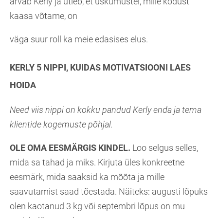
arvab Kerly ja ütleb, et uskumustel, mille kodust
kaasa võtame, on
väga suur roll ka meie edasises elus.
KERLY 5 NIPPI, KUIDAS MOTIVATSIOONI LAES
HOIDA
Need viis nippi on kokku pandud Kerly enda ja tema
klientide kogemuste põhjal.
OLE OMA EESMÄRGIS KINDEL.
Loo selgus selles,
mida sa tahad ja miks. Kirjuta üles konkreetne
eesmärk, mida saaksid ka mõõta ja mille
saavutamist saad tõestada. Näiteks: augusti lõpuks
olen kaotanud 3 kg või septembri lõpus on mu