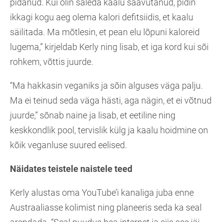
pidanud. Kui olin saleda kaalu saavutanud, pidin
ikkagi kogu aeg olema kalori defitsiidis, et kaalu
säilitada. Ma mõtlesin, et pean elu lõpuni kaloreid
lugema,” kirjeldab Kerly ning lisab, et iga kord kui sõi
rohkem, võttis juurde.
“Ma hakkasin veganiks ja sõin alguses väga palju.
Ma ei teinud seda väga hästi, aga nägin, et ei võtnud
juurde,” sõnab naine ja lisab, et eetiline ning
keskkondlik pool, tervislik külg ja kaalu hoidmine on
kõik veganluse suured eelised.
Näidates teistele naistele teed
Kerly alustas oma YouTube’i kanaliga juba enne
Austraaliasse kolimist ning planeeris seda ka seal