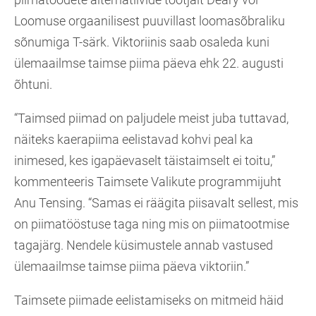
Loomuse orgaanilisest puuvillast loomasõbraliku
sõnumiga T-särk. Viktoriinis saab osaleda kuni
ülemaailmse taimse piima päeva ehk 22. augusti
õhtuni.
“Taimsed piimad on paljudele meist juba tuttavad,
näiteks kaerapiima eelistavad kohvi peal ka
inimesed, kes igapäevaselt täistaimselt ei toitu,”
kommenteeris Taimsete Valikute programmijuht
Anu Tensing. “Samas ei räägita piisavalt sellest, mis
on piimatööstuse taga ning mis on piimatootmise
tagajärg. Nendele küsimustele annab vastused
ülemaailmse taimse piima päeva viktoriin.”
Taimsete piimade eelistamiseks on mitmeid häid