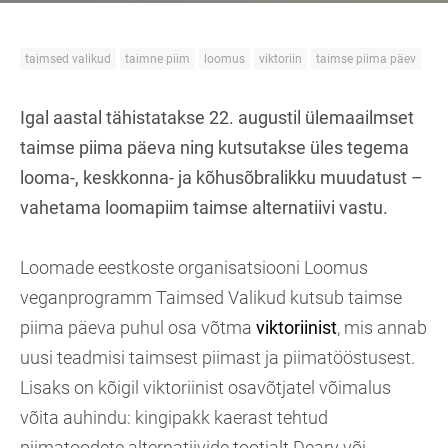
taimsed valikud
taimne piim
loomus
viktoriin
taimse piima päev
Igal aastal tähistatakse 22. augustil ülemaailmset
taimse piima päeva ning kutsutakse üles tegema
looma-, keskkonna- ja kõhusõbralikku muudatust –
vahetama loomapiim taimse alternatiivi vastu.
Loomade eestkoste organisatsiooni Loomus
veganprogramm Taimsed Valikud kutsub taimse
piima päeva puhul osa võtma
viktoriinist
, mis annab
uusi teadmisi taimsest piimast ja piimatööstusest.
Lisaks on kõigil viktoriinist osavõtjatel võimalus
võita auhindu: kingipakk kaerast tehtud
piimatoodete alternatiivide tootjalt Deary või