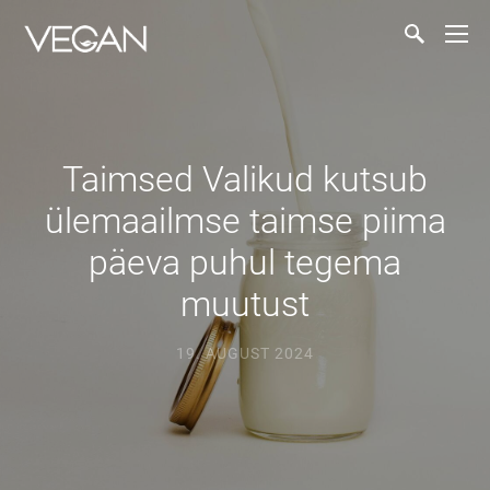
Taimsed Valikud kutsub
ülemaailmse taimse piima
päeva puhul tegema
muutust
19. AUGUST 2024