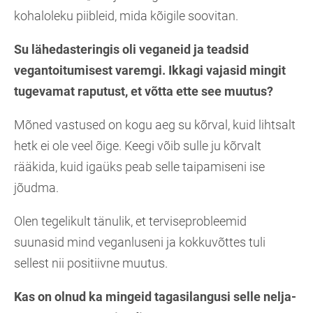
kohaloleku piibleid, mida kõigile soovitan.
Su lähedasteringis oli veganeid ja teadsid
vegantoitumisest varemgi. Ikkagi vajasid mingit
tugevamat raputust, et võtta ette see muutus?
Mõned vastused on kogu aeg su kõrval, kuid lihtsalt
hetk ei ole veel õige. Keegi võib sulle ju kõrvalt
rääkida, kuid igaüks peab selle taipamiseni ise
jõudma.
Olen tegelikult tänulik, et terviseprobleemid
suunasid mind veganluseni ja kokkuvõttes tuli
sellest nii positiivne muutus.
Kas on olnud ka mingeid tagasilangusi selle nelja-