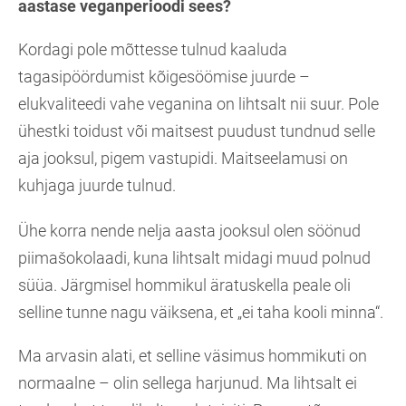
aastase veganperioodi sees?
Kordagi pole mõttesse tulnud kaaluda
tagasipöördumist kõigesöömise juurde –
elukvaliteedi vahe veganina on lihtsalt nii suur. Pole
ühestki toidust või maitsest puudust tundnud selle
aja jooksul, pigem vastupidi. Maitseelamusi on
kuhjaga juurde tulnud.
Ühe korra nende nelja aasta jooksul olen söönud
piimašokolaadi, kuna lihtsalt midagi muud polnud
süüa. Järgmisel hommikul äratuskella peale oli
selline tunne nagu väiksena, et „ei taha kooli minna“.
Ma arvasin alati, et selline väsimus hommikuti on
normaalne – olin sellega harjunud. Ma lihtsalt ei