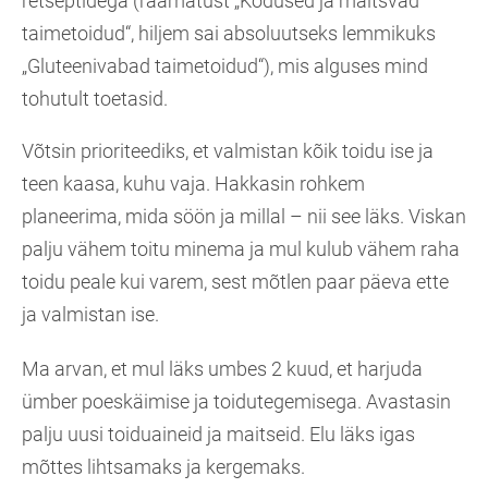
retseptidega (raamatust „Kodused ja maitsvad
taimetoidud“, hiljem sai absoluutseks lemmikuks
„Gluteenivabad taimetoidud“), mis alguses mind
tohutult toetasid.
Võtsin prioriteediks, et valmistan kõik toidu ise ja
teen kaasa, kuhu vaja. Hakkasin rohkem
planeerima, mida söön ja millal – nii see läks. Viskan
palju vähem toitu minema ja mul kulub vähem raha
toidu peale kui varem, sest mõtlen paar päeva ette
ja valmistan ise.
Ma arvan, et mul läks umbes 2 kuud, et harjuda
ümber poeskäimise ja toidutegemisega. Avastasin
palju uusi toiduaineid ja maitseid. Elu läks igas
mõttes lihtsamaks ja kergemaks.