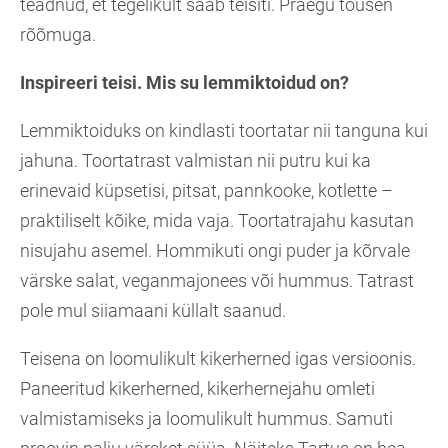
teadnud, et tegelikult saab teisiti. Praegu tõusen
rõõmuga.
Inspireeri teisi. Mis su lemmiktoidud on?
Lemmiktoiduks on kindlasti toortatar nii tanguna kui
jahuna. Toortatrast valmistan nii putru kui ka
erinevaid küpsetisi, pitsat, pannkooke, kotlette –
praktiliselt kõike, mida vaja. Toortatrajahu kasutan
nisujahu asemel. Hommikuti ongi puder ja kõrvale
värske salat, veganmajonees või hummus. Tatrast
pole mul siiamaani küllalt saanud.
Teisena on loomulikult kikerherned igas versioonis.
Paneeritud kikerherned, kikerhernejahu omleti
valmistamiseks ja loomulikult hummus. Samuti