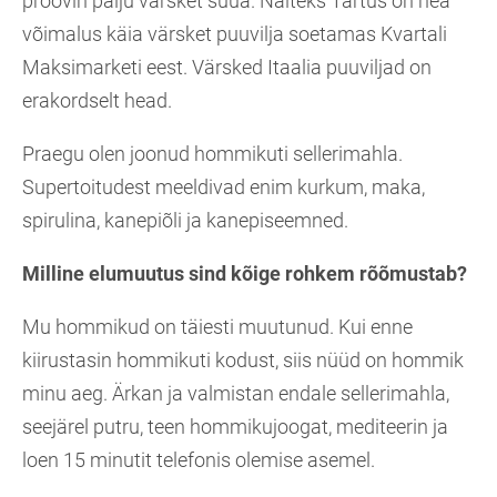
proovin palju värsket süüa. Näiteks Tartus on hea
võimalus käia värsket puuvilja soetamas Kvartali
Maksimarketi eest. Värsked Itaalia puuviljad on
erakordselt head.
Praegu olen joonud hommikuti sellerimahla.
Supertoitudest meeldivad enim kurkum, maka,
spirulina, kanepiõli ja kanepiseemned.
Milline elumuutus sind kõige rohkem rõõmustab?
Mu hommikud on täiesti muutunud. Kui enne
kiirustasin hommikuti kodust, siis nüüd on hommik
minu aeg. Ärkan ja valmistan endale sellerimahla,
seejärel putru, teen hommikujoogat, mediteerin ja
loen 15 minutit telefonis olemise asemel.