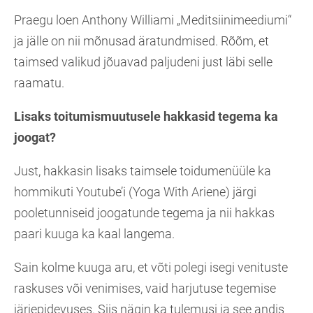
Praegu loen Anthony Williami „Meditsiinimeediumi“
ja jälle on nii mõnusad äratundmised. Rõõm, et
taimsed valikud jõuavad paljudeni just läbi selle
raamatu.
Lisaks toitumismuutusele hakkasid tegema ka
joogat?
Just, hakkasin lisaks taimsele toidumenüüle ka
hommikuti Youtube’i (Yoga With Ariene) järgi
pooletunniseid joogatunde tegema ja nii hakkas
paari kuuga ka kaal langema.
Sain kolme kuuga aru, et võti polegi isegi venituste
raskuses või venimises, vaid harjutuse tegemise
järjepidevuses. Siis nägin ka tulemusi ja see andis