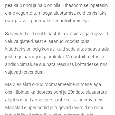
pea käib ringi ja halb on olla. Lihasöömise lõpetasin
enne vegantoitumisega alustamist, kuid tervis läks
märgatavalt paremaks vegantoitumisega.
Seljavalud olid mul 5 aastat ja võtsin väga tugevaid
valuvaigisteid, sest ei saanud voodist püsti.
Nüüdseks on selg korras, kuid seda aitas saavutada
just regulaarne joogapraktika. Vegantoit toetas ja
andis võimaluse suunata ressurss kohtadesse, mis
vajavad tervendust.
Ma olen alati olnud rõõmsameelne inimene, aga
olen läbinud ka depressiooni ja 20ndate eluaastate
algul söönud antidepressante kui ka uneravimeid.
Madalad eluperioodid ja tugevad ravimid on minu