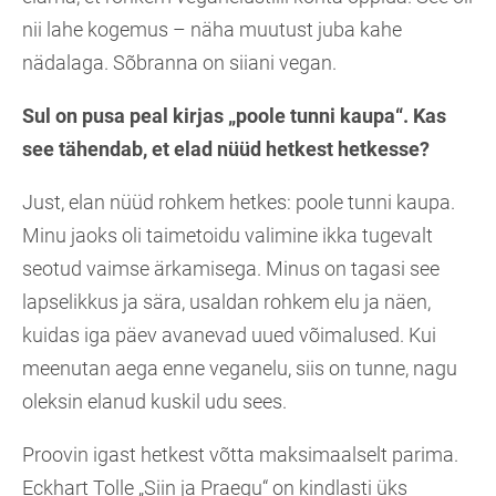
nii lahe kogemus – näha muutust juba kahe
nädalaga. Sõbranna on siiani vegan.
Sul on pusa peal kirjas „poole tunni kaupa“. Kas
see tähendab, et elad nüüd hetkest hetkesse?
Just, elan nüüd rohkem hetkes: poole tunni kaupa.
Minu jaoks oli taimetoidu valimine ikka tugevalt
seotud vaimse ärkamisega. Minus on tagasi see
lapselikkus ja sära, usaldan rohkem elu ja näen,
kuidas iga päev avanevad uued võimalused. Kui
meenutan aega enne veganelu, siis on tunne, nagu
oleksin elanud kuskil udu sees.
Proovin igast hetkest võtta maksimaalselt parima.
Eckhart Tolle „Siin ja Praegu“ on kindlasti üks