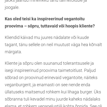
jaoks jäänud minevikku tänu taimetoidule ja
joogale.
Kas oled teisi ka inspireerinud vegantoitu
proovima – sõpru, tuttavaid või hoopis kliente?
Kliendid käivad mu juures nädalate või kuude
tagant, tänu sellele on neil muutust väga hea kõrvalt
märgata.
Kliente ja sõpru olen suunanud tolerantsusele ja
isegi inspireerinud proovima taimetoitlust. Paljud
sõbrad on proovinud erinevaid vegantoite, näiteks
veganburgerit, ja enamasti on see nende enda
üllatuseks maitsenud rohkem kui lihaga burger. Üks
sõbranna tuli kevadel minu juurde kaheks nädalaks
elama, et rohkem veganelustiili kohta õppida. See oli