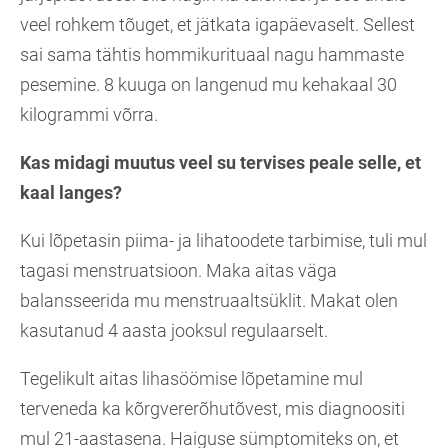
veel rohkem tõuget, et jätkata igapäevaselt. Sellest
sai sama tähtis hommikurituaal nagu hammaste
pesemine. 8 kuuga on langenud mu kehakaal 30
kilogrammi võrra.
Kas midagi muutus veel su tervises peale selle, et
kaal langes?
Kui lõpetasin piima- ja lihatoodete tarbimise, tuli mul
tagasi menstruatsioon. Maka aitas väga
balansseerida mu menstruaaltsüklit. Makat olen
kasutanud 4 aasta jooksul regulaarselt.
Tegelikult aitas lihasöömise lõpetamine mul
terveneda ka kõrgvererõhutõvest, mis diagnoositi
mul 21-aastasena. Haiguse sümptomiteks on, et