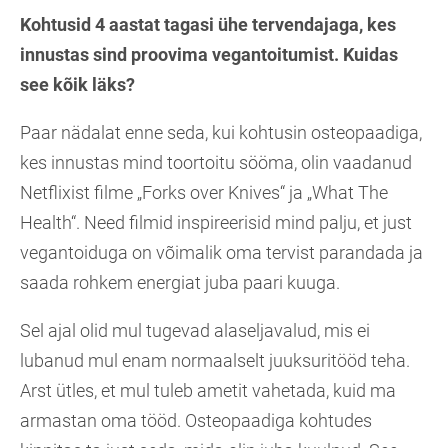
Kohtusid 4 aastat tagasi ühe tervendajaga, kes
innustas sind proovima vegantoitumist. Kuidas
see kõik läks?
Paar nädalat enne seda, kui kohtusin osteopaadiga,
kes innustas mind toortoitu sööma, olin vaadanud
Netflixist filme „Forks over Knives“ ja „What The
Health“. Need filmid inspireerisid mind palju, et just
vegantoiduga on võimalik oma tervist parandada ja
saada rohkem energiat juba paari kuuga.
Sel ajal olid mul tugevad alaseljavalud, mis ei
lubanud mul enam normaalselt juuksuritööd teha.
Arst ütles, et mul tuleb ametit vahetada, kuid ma
armastan oma tööd. Osteopaadiga kohtudes