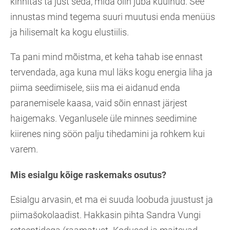
kinnitas ta just seda, mida olin juba kuulnud. See
innustas mind tegema suuri muutusi enda menüüs
ja hilisemalt ka kogu elustiilis.
Ta pani mind mõistma, et keha tahab ise ennast
tervendada, aga kuna mul läks kogu energia liha ja
piima seedimisele, siis ma ei aidanud enda
paranemisele kaasa, vaid sõin ennast järjest
haigemaks. Veganlusele üle minnes seedimine
kiirenes ning söön palju tihedamini ja rohkem kui
varem.
Mis esialgu kõige raskemaks osutus?
Esialgu arvasin, et ma ei suuda loobuda juustust ja
piimašokolaadist. Hakkasin pihta Sandra Vungi