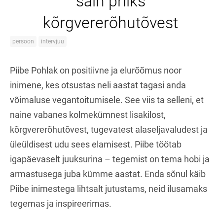
sain priiks
kõrgvererõhutõvest
persoon
intervjuu
Piibe Pohlak on positiivne ja elurõõmus noor
inimene, kes otsustas neli aastat tagasi anda
võimaluse vegantoitumisele. See viis ta selleni, et
naine vabanes kolmekümnest lisakilost,
kõrgvererõhutõvest, tugevatest alaseljavaludest ja
üleüldisest udu sees elamisest. Piibe töötab
igapäevaselt juuksurina – tegemist on tema hobi ja
armastusega juba kümme aastat. Enda sõnul käib
Piibe inimestega lihtsalt jutustams, neid ilusamaks
tegemas ja inspireerimas.