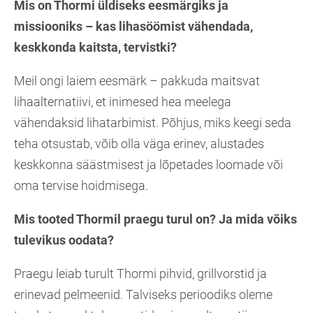
Mis on Thormi üldiseks eesmärgiks ja
missiooniks – kas lihasöömist vähendada,
keskkonda kaitsta, tervistki?
Meil ongi laiem eesmärk – pakkuda maitsvat
lihaalternatiivi, et inimesed hea meelega
vähendaksid lihatarbimist. Põhjus, miks keegi seda
teha otsustab, võib olla väga erinev, alustades
keskkonna säästmisest ja lõpetades loomade või
oma tervise hoidmisega.
Mis tooted Thormil praegu turul on? Ja mida võiks
tulevikus oodata?
Praegu leiab turult Thormi pihvid, grillvorstid ja
erinevad pelmeenid. Talviseks perioodiks oleme