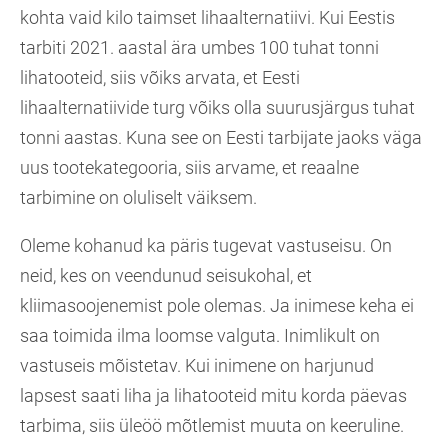
kohta vaid kilo taimset lihaalternatiivi. Kui Eestis
tarbiti 2021. aastal ära umbes 100 tuhat tonni
lihatooteid, siis võiks arvata, et Eesti
lihaalternatiivide turg võiks olla suurusjärgus tuhat
tonni aastas. Kuna see on Eesti tarbijate jaoks väga
uus tootekategooria, siis arvame, et reaalne
tarbimine on oluliselt väiksem.
Oleme kohanud ka päris tugevat vastuseisu. On
neid, kes on veendunud seisukohal, et
kliimasoojenemist pole olemas. Ja inimese keha ei
saa toimida ilma loomse valguta. Inimlikult on
vastuseis mõistetav. Kui inimene on harjunud
lapsest saati liha ja lihatooteid mitu korda päevas
tarbima, siis üleöö mõtlemist muuta on keeruline.