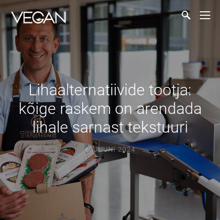
Lihaalternatiivide tootja:
kõige raskem on arendada
lihale sarnast tekstuuri
6. JUUNI 2024