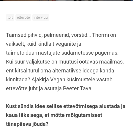
toit
ettevõte
intervjuu
Taimsed pihvid, pelmeenid, vorstid… Thormi on
vaikselt, kuid kindlalt veganite ja
taimetoiduarmastajate südametesse pugemas.
Kui suur väljakutse on muutusi ootavas maailmas,
ent kitsal turul oma alternatiivse ideega kanda
kinnitada? Ajakirja Vegan küsimustele vastab
ettevõtte juht ja asutaja Peeter Tava.
Kust sündis idee sellise ettevõtmisega alustada ja
kaua läks aega, et mõtte mõlgutamisest
tänapäeva jõuda?