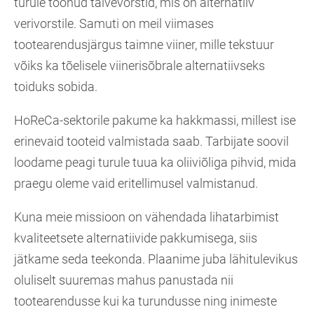
turule toonud talvevorstid, mis on alternatiiv
verivorstile. Samuti on meil viimases
tootearendusjärgus taimne viiner, mille tekstuur
võiks ka tõelisele viinerisõbrale alternatiivseks
toiduks sobida.
HoReCa-sektorile pakume ka hakkmassi, millest ise
erinevaid tooteid valmistada saab. Tarbijate soovil
loodame peagi turule tuua ka oliiviõliga pihvid, mida
praegu oleme vaid eritellimusel valmistanud.
Kuna meie missioon on vähendada lihatarbimist
kvaliteetsete alternatiivide pakkumisega, siis
jätkame seda teekonda. Plaanime juba lähitulevikus
oluliselt suuremas mahus panustada nii
tootearendusse kui ka turundusse ning inimeste