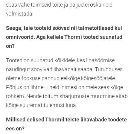
seas vähe taimseid toite ja paljud ei oska neid
valmistada.
Seega, teie tooteid söövad nii taimetoitlased kui
omnivoorid. Aga kellele Thormi tooted suunatud
on?
Tooted on suunatud kõikidele, kes lihasöömise
naudingut soovivad lihavabalt saada. Turunduses
oleme fookuse pannud eelkõige kõigesööjatele.
Põhjus on lihtne – neid inimesi on meie seas kõige
rohkem. Nende toitumisharjumuste muutmine aitab
kõige suuremat tulemust luua.
Millised eelised Thormil teiste lihavabade toodete
ees on?