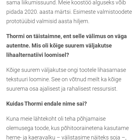
sama liikumissuund. Meie koostöö alguseks võib
pidada 2020. aasta märtsi. Esimeste valmistoodete
prototüübid valmisid aasta hiljem.
Thormi on täistaimne, ent selle välimus on väga
autentne. Mis oli kõige suurem väljakutse
lihaalternatiivi loomisel?
Kõige suurem väljakutse ongi tootele lihasarnase
tekstuuri loomine. See on võtnud meilt ka kõige
suurema osa ajalisest ja rahalisest ressursist.
Kuidas Thormi endale nime sai?
Kuna meie lähtekoht oli teha põhjamaise
olemusega toode, kus põhitoorainetena kasutame
herne- ja kaeravalku – välistasime näiteks soja –,