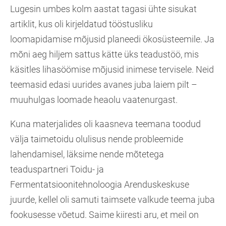
Lugesin umbes kolm aastat tagasi ühte sisukat
artiklit, kus oli kirjeldatud tööstusliku
loomapidamise mõjusid planeedi ökosüsteemile. Ja
mõni aeg hiljem sattus kätte üks teadustöö, mis
käsitles lihasöömise mõjusid inimese tervisele. Neid
teemasid edasi uurides avanes juba laiem pilt –
muuhulgas loomade heaolu vaatenurgast.
Kuna materjalides oli kaasneva teemana toodud
välja taimetoidu olulisus nende probleemide
lahendamisel, läksime nende mõtetega
teaduspartneri Toidu- ja
Fermentatsioonitehnoloogia Arenduskeskuse
juurde, kellel oli samuti taimsete valkude teema juba
fookusesse võetud. Saime kiiresti aru, et meil on