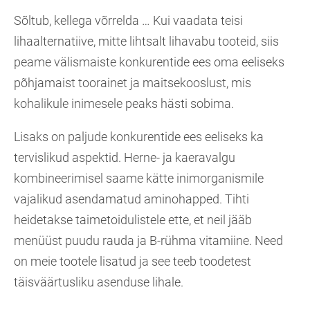
Sõltub, kellega võrrelda … Kui vaadata teisi
lihaalternatiive, mitte lihtsalt lihavabu tooteid, siis
peame välismaiste konkurentide ees oma eeliseks
põhjamaist toorainet ja maitsekooslust, mis
kohalikule inimesele peaks hästi sobima.
Lisaks on paljude konkurentide ees eeliseks ka
tervislikud aspektid. Herne- ja kaeravalgu
kombineerimisel saame kätte inimorganismile
vajalikud asendamatud aminohapped. Tihti
heidetakse taimetoidulistele ette, et neil jääb
menüüst puudu rauda ja B-rühma vitamiine. Need
on meie tootele lisatud ja see teeb toodetest
täisväärtusliku asenduse lihale.