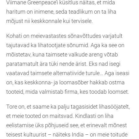
Viimane Greenpeace’i küsitlus näitas, et mida
haritum on inimene, seda teadlikum on ta liha
mõjust nii keskkonnale kui tervisele.
Kohati on meievastastes sõnavõttudes varjatult
tajutavad ka lihatootjate sõnumid. Aga ka see on
mõistetav, kuna taimsete valkude areng võtab
paratamatult ära tüki nende ärist. Eks nad isegi
vaatavad taimsete alternatiivide turule… Aga iseasi
on, kas keskkonna- ja loomasõber hakkab ostma
tooteid, mida valmistab firma, kes toodab loomset.
Tore on, et saame ka palju tagasisidet lihasööjatelt,
et meie tooted on maitsvad. Kindlasti on liha
eelistamise üks põhjuseid see, et erinevalt mõnest
teisest kultuurist – näiteks India – on meie toitude