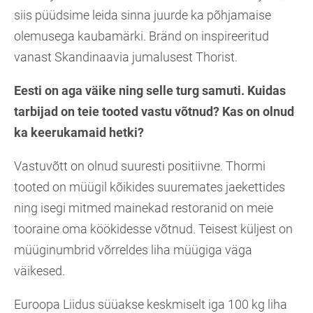
siis püüdsime leida sinna juurde ka põhjamaise
olemusega kaubamärki. Bränd on inspireeritud
vanast Skandinaavia jumalusest Thorist.
Eesti on aga väike ning selle turg samuti. Kuidas
tarbijad on teie tooted vastu võtnud? Kas on olnud
ka keerukamaid hetki?
Vastuvõtt on olnud suuresti positiivne. Thormi
tooted on müügil kõikides suuremates jaekettides
ning isegi mitmed mainekad restoranid on meie
tooraine oma köökidesse võtnud. Teisest küljest on
müüginumbrid võrreldes liha müügiga väga
väikesed.
Euroopa Liidus süüakse keskmiselt iga 100 kg liha