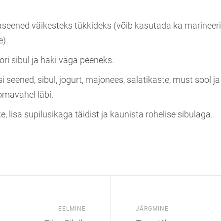
seened väikesteks tükkideks (võib kasutada ka marineer
e).
ori sibul ja haki väga peeneks.
 seened, sibul, jogurt, majonees, salatikaste, must sool ja 
omavahel läbi.
e, lisa supilusikaga täidist ja kaunista rohelise sibulaga.
EELMINE
JÄRGMINE