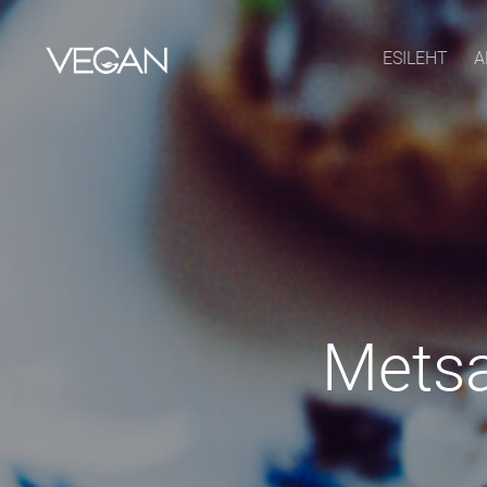
ESILEHT
A
Metsa