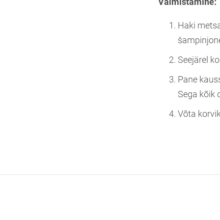
Valmistamine:
Haki metsa
šampinjon
Seejärel ko
Pane kaussi
Sega kõik 
Võta korvik