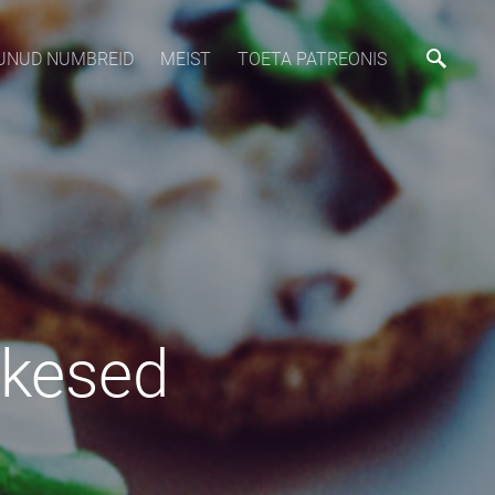
MUNUD NUMBREID
MEIST
TOETA PATREONIS
ikesed