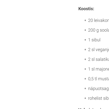
Koostis:
20 leivakor
200 g sool
1 sibul
2 sl veganj
2 sl salati
1 sl majon
0,5 tl must
näpuotsag
rohelist si