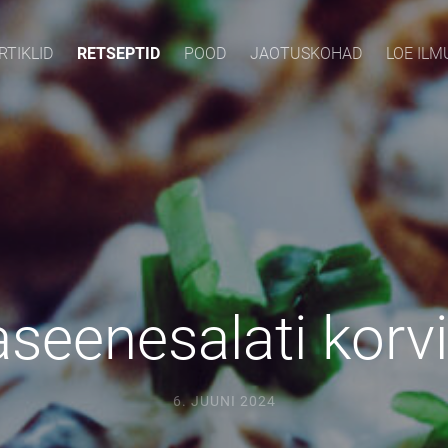
RTIKLID
RETSEPTID
POOD
JAOTUSKOHAD
LOE IL
seenesalati korv
6. JUUNI 2024