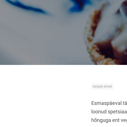
kerged eined
Esmaspäeval täh
loonud spetsiaal
hõnguga ent ve