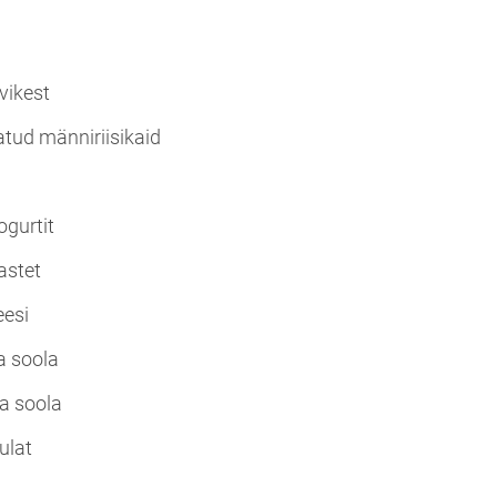
vikest
atud männiriisikaid
ogurtit
kastet
eesi
a soola
a soola
bulat