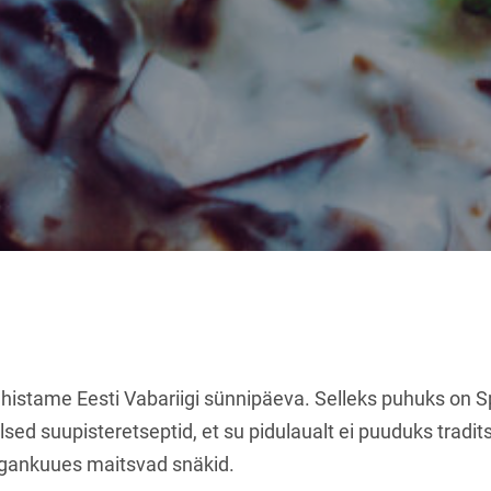
istame Eesti Vabariigi sünnipäeva. Selleks puhuks on Spi
sed suupisteretseptid, et su pidulaualt ei puuduks tradits
gankuues maitsvad snäkid.