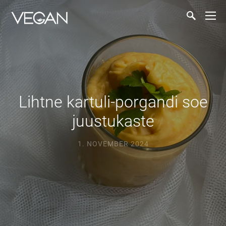
Lihtne kartuli-porgandi soe
juustukaste
1. NOVEMBER 2024