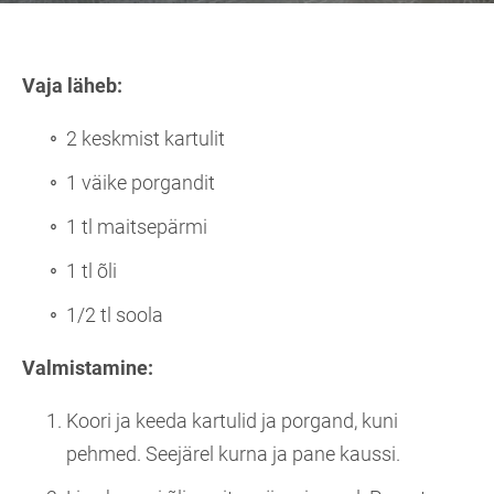
Vaja läheb:
2 keskmist kartulit
1 väike porgandit
1 tl maitsepärmi
1 tl õli
1/2 tl soola
Valmistamine:
Koori ja keeda kartulid ja porgand, kuni
pehmed. Seejärel kurna ja pane kaussi.