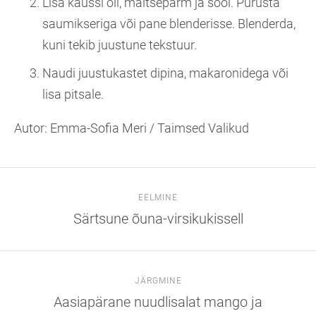
Lisa kaussi õli, maitsepärm ja sool. Purusta
saumikseriga või pane blenderisse. Blenderda,
kuni tekib juustune tekstuur.
Naudi juustukastet dipina, makaronidega või
lisa pitsale.
Autor: Emma-Sofia Meri / Taimsed Valikud
EELMINE
Särtsune õuna-virsikukissell
JÄRGMINE
Aasiapärane nuudlisalat mango ja