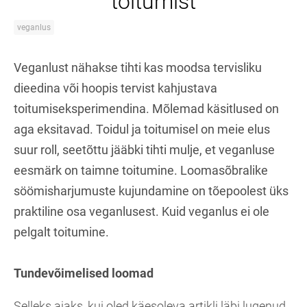
toitumist
veganlus
Veganlust nähakse tihti kas moodsa tervisliku
dieedina või hoopis tervist kahjustava
toitumiseksperimendina. Mõlemad käsitlused on
aga eksitavad. Toidul ja toitumisel on meie elus
suur roll, seetõttu jääbki tihti mulje, et veganluse
eesmärk on taimne toitumine. Loomasõbralike
söömisharjumuste kujundamine on tõepoolest üks
praktiline osa veganlusest. Kuid veganlus ei ole
pelgalt toitumine.
Tundevõimelised loomad
Selleks ajaks, kui oled käesoleva artikli läbi lugenud,