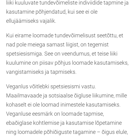
liiki kuuluvate tundevõimeliste indiviidide tapmine ja
kasutamine põhjendatud, kui see ei ole
ellujäämiseks vajalik.
Kui eirame loomade tundevõimelisust seetõttu, et
nad pole meiega samast liigist, on tegemist
spetsiesismiga. See on veendumus, et teise liiki
kuulumine on piisav põhjus loomade kasutamiseks,
vangistamiseks ja tapmiseks.
Veganlus võitlebki spetsiesismi vastu.
Maailmavaade ja sotsiaalse õigluse liikumine, mille
kohaselt ei ole loomad inimestele kasutamiseks.
Veganluse eesmärk on loomade tapmise,
ebaõiglase kohtlemise ja kasutamise lõpetamine
ning loomadele põhiõiguste tagamine – õigus elule,