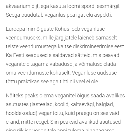
akvaariumid jt, ega kasuta loomi spordi eesmärgil.
Seega puudutab veganlus pea igat elu aspekti.
Euroopa Inimõiguste Kohus loeb veganluse
veendumuseks, mille järgijatele laieneb sarnaselt
teiste veendumustega kaitse diskrimineerimise eest.
Ka Eesti seadused sisaldavad sätteid, mis peavad
veganitele tagama vabaduse ja võimaluse elada
oma veendumuste kohaselt. Veganluse uudsuse
tõttu praktikas see aga tihti nii veel ei ole.
Näiteks peaks olema veganitel õigus saada avalikes
asutustes (lasteaiad, koolid, kaitsevägi, haiglad,
hooldekodud) vegantoitu, kuid praegu on see vaid
erand, mitte reegel. Siin peaksid avalikud asutused
ning riik ise veganitele appi tulema ning tagama