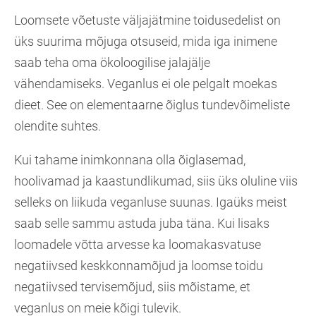
Loomsete võetuste väljajätmine toidusedelist on
üks suurima mõjuga otsuseid, mida iga inimene
saab teha oma ökoloogilise jalajälje
vähendamiseks. Veganlus ei ole pelgalt moekas
dieet. See on elementaarne õiglus tundevõimeliste
olendite suhtes.
Kui tahame inimkonnana olla õiglasemad,
hoolivamad ja kaastundlikumad, siis üks oluline viis
selleks on liikuda veganluse suunas. Igaüks meist
saab selle sammu astuda juba täna. Kui lisaks
loomadele võtta arvesse ka loomakasvatuse
negatiivsed keskkonnamõjud ja loomse toidu
negatiivsed tervisemõjud, siis mõistame, et
veganlus on meie kõigi tulevik.