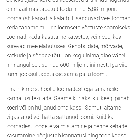
on maailmas tapetud toidu nimel 5,88 miljonit
looma (sh kanad ja kalad). Lisanduvad veel loomad,
keda tapame muude loomsete võetuste saamiseks.
Loomad, keda kasutame katsetes, või need, kes
surevad meelelahutuses. Genotsiidide, mõrvade,
katkude ja sõdade tõttu on kogu inimajaloo vältel
hinnanguliselt surnud 600 miljonit inimest. Iga viie
tunni jooksul tapetakse sama palju loomi.
Enamik meist hoolib loomadest ega taha neile
kannatusi tekitada. Saame kurjaks, kui keegi piinab
koeri või on hüljanud oma kassi. Samuti aitame
vigastatud või hätta sattunud loomi. Kuid ka
loomadest toodete valmistamine ja nende kehade
kasutamine põhjustab kannatusi ning toob kaasa