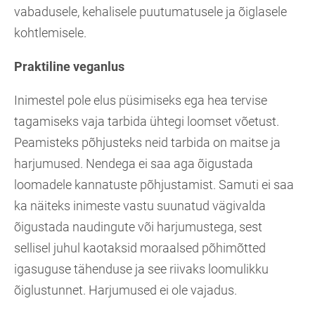
vabadusele, kehalisele puutumatusele ja õiglasele
kohtlemisele.
Praktiline veganlus
Inimestel pole elus püsimiseks ega hea tervise
tagamiseks vaja tarbida ühtegi loomset võetust.
Peamisteks põhjusteks neid tarbida on maitse ja
harjumused. Nendega ei saa aga õigustada
loomadele kannatuste põhjustamist. Samuti ei saa
ka näiteks inimeste vastu suunatud vägivalda
õigustada naudingute või harjumustega, sest
sellisel juhul kaotaksid moraalsed põhimõtted
igasuguse tähenduse ja see riivaks loomulikku
õiglustunnet. Harjumused ei ole vajadus.