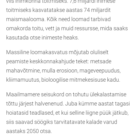
viis inimkonna toitmiseks. 7,6 miljardi inimese
toitmiseks kasvatatakse aastas 74 miljardit
maismaalooma. Kõik need loomad tarbivad
omakorda toitu, vett ja muid ressursse, mida saaks
kasutada otse inimeste heaks.
Massiline loomakasvatus mõjutab oluliselt
peamiste keskkonnakahjude teket: metsade
mahavõtmine, mulla erosioon, mageveepuudus,
kliimamuutus, bioloogilise mitmekesisuse kadu.
Maailmamere seisukord on tohutu ülekalastamise
tõttu järjest halvenenud. Juba kümme aastat tagasi
hoiatasid teadlased, et kui selline liigne püük jätkub,
siis saavad söögiks tarvitatavate kalade varud
aastaks 2050 otsa.