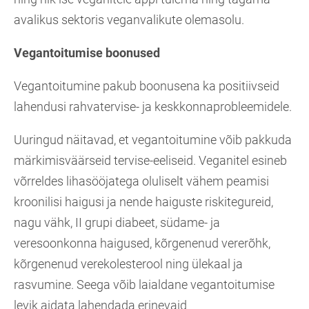
avalikus sektoris veganvalikute olemasolu.
Vegantoitumise boonused
Vegantoitumine pakub boonusena ka positiivseid
lahendusi rahvatervise- ja keskkonnaprobleemidele.
Uuringud näitavad, et vegantoitumine võib pakkuda
märkimisväärseid tervise-eeliseid. Veganitel esineb
võrreldes lihasööjatega oluliselt vähem peamisi
kroonilisi haigusi ja nende haiguste riskitegureid,
nagu vähk, II grupi diabeet, südame- ja
veresoonkonna haigused, kõrgenenud vererõhk,
kõrgenenud verekolesterool ning ülekaal ja
rasvumine. Seega võib laialdane vegantoitumise
levik aidata lahendada erinevaid