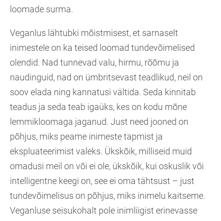
loomade surma.
Veganlus lähtubki mõistmisest, et sarnaselt
inimestele on ka teised loomad tundevõimelised
olendid. Nad tunnevad valu, hirmu, rõõmu ja
naudinguid, nad on ümbritsevast teadlikud, neil on
soov elada ning kannatusi vältida. Seda kinnitab
teadus ja seda teab igaüks, kes on kodu mõne
lemmikloomaga jaganud. Just need jooned on
põhjus, miks peame inimeste tapmist ja
ekspluateerimist valeks. Ükskõik, milliseid muid
omadusi meil on või ei ole, ükskõik, kui oskuslik või
intelligentne keegi on, see ei oma tähtsust – just
tundevõimelisus on põhjus, miks inimelu kaitseme.
Veganluse seisukohalt pole inimliigist erinevasse