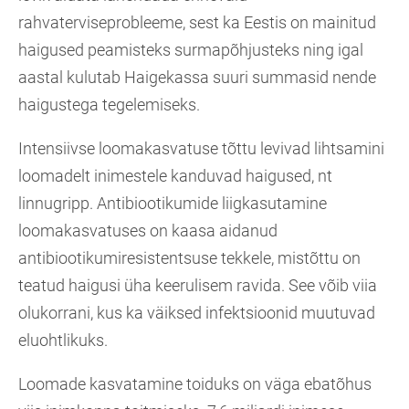
rahvaterviseprobleeme, sest ka Eestis on mainitud
haigused peamisteks surmapõhjusteks ning igal
aastal kulutab Haigekassa suuri summasid nende
haigustega tegelemiseks.
Intensiivse loomakasvatuse tõttu levivad lihtsamini
loomadelt inimestele kanduvad haigused, nt
linnugripp. Antibiootikumide liigkasutamine
loomakasvatuses on kaasa aidanud
antibiootikumiresistentsuse tekkele, mistõttu on
teatud haigusi üha keerulisem ravida. See võib viia
olukorrani, kus ka väiksed infektsioonid muutuvad
eluohtlikuks.
Loomade kasvatamine toiduks on väga ebatõhus