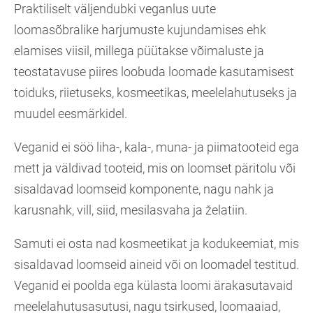
Praktiliselt väljendubki veganlus uute
loomasõbralike harjumuste kujundamises ehk
elamises viisil, millega püütakse võimaluste ja
teostatavuse piires loobuda loomade kasutamisest
toiduks, riietuseks, kosmeetikas, meelelahutuseks ja
muudel eesmärkidel.
Veganid ei söö liha-, kala-, muna- ja piimatooteid ega
mett ja väldivad tooteid, mis on loomset päritolu või
sisaldavad loomseid komponente, nagu nahk ja
karusnahk, vill, siid, mesilasvaha ja želatiin.
Samuti ei osta nad kosmeetikat ja kodukeemiat, mis
sisaldavad loomseid aineid või on loomadel testitud.
Veganid ei poolda ega külasta loomi ärakasutavaid
meelelahutusasutusi, nagu tsirkused, loomaaiad,