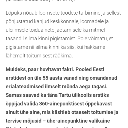
Lõpuks nõuab loomsete toodete tarbimine ja sellest
põhjustatud kahjud keskkonnale, loomadele ja
üleilmsele toiduainete jaotamisele ka mitmel
tasandil silma kinni pigistamist. Pole võimatu, et
pigistame nii silma kinni ka siis, kui hakkame
lähemalt toitumisest rääkima.
Muideks, paar huvitavat fakti. Pooled Eesti
arstidest on üle 55 aasta vanad ning omandanud
erialateadmised ilmselt mõnda aega tagasi.
Samas saavad ka täna Tartu ülikoolis arstiks
õppijad valida 360-ainepunktisest õppekavast
ainult ühe aine, mis käsitleb otseselt toitumise ja
tervise mõjusid – ühe-ainepunktine valikaine