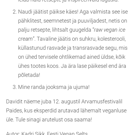
Naudi jäätist päikse käes! Aga valmista see ise
pähklitest, seemnetest ja puuviljadest, netis on
palju retsepte, lihtsalt guugelda “
raw vegan ice
cream
”. Tavaline jäätis on suhkru, kolesterooli,
küllastunud rasvade ja transrasvade segu, mis
on ühed tervisele ohtlikemad ained üldse, kõik
ühes tootes koos. Ja ära lase päikesel end ära
põletada!
Mine randa jooksma ja ujuma!
Davidit näeme juba 12. augustil Arvamusfestivalil
Paides, kus eksperdid arutavad lähemalt veganluse
üle. Tule sinagi arutelust osa saama!
Autor: Kadri Sikk, Eesti Vegan Selts