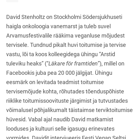
David Stenholtz on Stockholmi Södersjukhuseti
haigla onkoloogia vanemarst ja tuleb suvel
Arvamusfestivalile rääkima veganluse mõjudest
tervisele. Tundnud pikalt huvi toitumise ja tervise
vastu, lõi ta koos kolleegidega ühingu “Arstid
tuleviku heaks” (“
Läkare för framtiden
”), millel on
Facebookis juba pea 20 000 jälgijat. Ühingu
eesmärk on levitada teadmist toitumise
tervisemõjude kohta, rõhutades tõenduspõhiste
riiklike toitumissoovituste järgimist ja tutvustades
võimalusel põhjalikumalt täistaimse terviktoitumise
hüvesid. Vabal ajal naudib David matkamist
looduses ja kultuuri selle igasugu erinevates
vormides. Davidit intervjueeris Eesti Vegan Seltsi