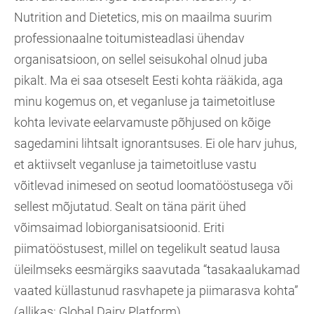
Nutrition and Dietetics, mis on maailma suurim
professionaalne toitumisteadlasi ühendav
organisatsioon, on sellel seisukohal olnud juba
pikalt. Ma ei saa otseselt Eesti kohta rääkida, aga
minu kogemus on, et veganluse ja taimetoitluse
kohta levivate eelarvamuste põhjused on kõige
sagedamini lihtsalt ignorantsuses. Ei ole harv juhus,
et aktiivselt veganluse ja taimetoitluse vastu
võitlevad inimesed on seotud loomatööstusega või
sellest mõjutatud. Sealt on täna pärit ühed
võimsaimad lobiorganisatsioonid. Eriti
piimatööstusest, millel on tegelikult seatud lausa
üleilmseks eesmärgiks saavutada “tasakaalukamad
vaated küllastunud rasvhapete ja piimarasva kohta”
(allikas: Global Dairy Platform).