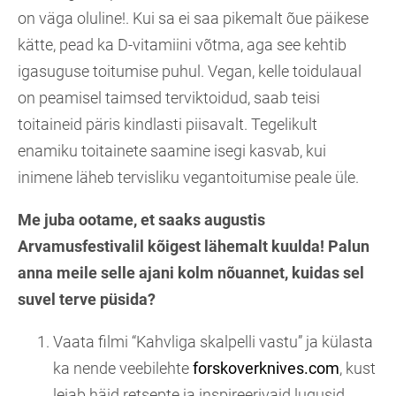
on väga oluline!. Kui sa ei saa pikemalt õue päikese
kätte, pead ka D-vitamiini võtma, aga see kehtib
igasuguse toitumise puhul. Vegan, kelle toidulaual
on peamisel taimsed terviktoidud, saab teisi
toitaineid päris kindlasti piisavalt. Tegelikult
enamiku toitainete saamine isegi kasvab, kui
inimene läheb tervisliku vegantoitumise peale üle.
Me juba ootame, et saaks augustis
Arvamusfestivalil kõigest lähemalt kuulda! Palun
anna meile selle ajani kolm nõuannet, kuidas sel
suvel terve püsida?
Vaata filmi “Kahvliga skalpelli vastu” ja külasta
ka nende veebilehte
forskoverknives.com
, kust
leiab häid retsepte ja inspireerivaid lugusid.