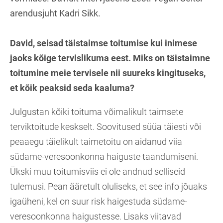
arendusjuht Kadri Sikk.
David, seisad täistaimse toitumise kui inimese
jaoks kõige tervislikuma eest. Miks on täistaimne
toitumine meie tervisele nii suureks kingituseks,
et kõik peaksid seda kaaluma?
Julgustan kõiki toituma võimalikult taimsete
terviktoitude keskselt. Soovitused süüa täiesti või
peaaegu täielikult taimetoitu on aidanud viia
südame-veresoonkonna haiguste taandumiseni.
Ükski muu toitumisviis ei ole andnud selliseid
tulemusi. Pean ääretult oluliseks, et see info jõuaks
igaüheni, kel on suur risk haigestuda südame-
veresoonkonna haigustesse. Lisaks viitavad