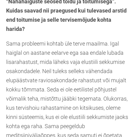
“Nahahaiguste seosed toidu ja toitumisega”.
Kuidas saavad nii praegused kui tulevased arstid
end toitumise ja selle tervisemõjude kohta
harida?
Sama probleemi kohtab üle terve maailma. Igal
haiglal on aastane eelarve ega saa endale lubada
lisarahastust, mida läheks vaja elustiili sekkumise
osakondadele. Neil tuleks selleks vähendada
elupäästvate raviosakondade rahastust või mujalt
kokku tõmmata. Seda ei ole eetilistel põhjustel
võimalik teha, mistõttu jääbki tegemata. Olukorras,
kus tervishoiu rahastamine on kitsikuses, oleme
kinni süsteemis, kus ei ole elustiili sekkumiste jaoks
kohta ega raha. Sama peegeldub
meditsiiniväljaõppes, kus seda samuti ei õpetata.