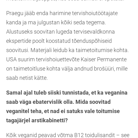
Praegu jääb enda harimine tervishoiutöötajate
kanda ja ma julgustan kõiki seda tegema.
Alustuseks soovitan lugeda tervisevaldkonna
ekspertide poolt koostatud tõenduspõhiseid
soovitusi. Materjali leidub ka taimetoitumise kohta.
USA suurim tervishoiuettevõte Kaiser Permanente
on taimetoitluse kohta välja andnud brošüüri, mille
saab netist kätte.
Samal ajal tuleb siiski tunnistada, et ka veganina
saab väga ebatervislik olla. Mida soovitad
veganitel teha, et nad ei satuks vale toitumise
tagajärjel arstikabinetti?
Kõik veganid peavad võtma B12 toidulisandit – see