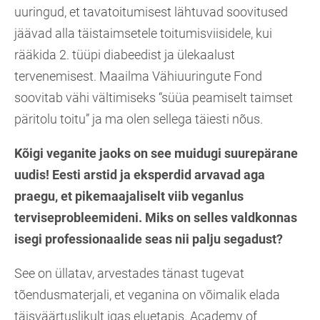
uuringud, et tavatoitumisest lähtuvad soovitused
jäävad alla täistaimsetele toitumisviisidele, kui
rääkida 2. tüüpi diabeedist ja ülekaalust
tervenemisest. Maailma Vähiuuringute Fond
soovitab vähi vältimiseks “süüa peamiselt taimset
päritolu toitu” ja ma olen sellega täiesti nõus.
Kõigi veganite jaoks on see muidugi suurepärane
uudis! Eesti arstid ja eksperdid arvavad aga
praegu, et pikemaajaliselt viib veganlus
terviseprobleemideni. Miks on selles valdkonnas
isegi professionaalide seas nii palju segadust?
See on üllatav, arvestades tänast tugevat
tõendusmaterjali, et veganina on võimalik elada
täisväärtuslikult igas eluetapis. Academy of