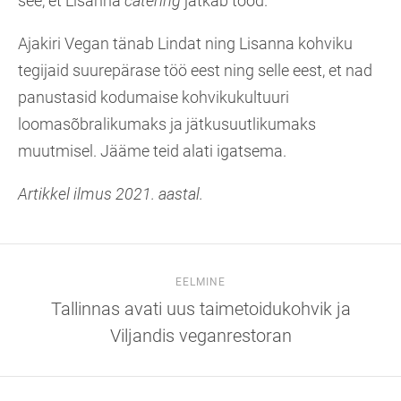
see, et Lisanna
catering
jätkab tööd.
Ajakiri Vegan tänab Lindat ning Lisanna kohviku
tegijaid suurepärase töö eest ning selle eest, et nad
panustasid kodumaise kohvikukultuuri
loomasõbralikumaks ja jätkusuutlikumaks
muutmisel. Jääme teid alati igatsema.
Artikkel ilmus 2021. aastal.
EELMINE
Tallinnas avati uus taimetoidukohvik ja
Viljandis veganrestoran