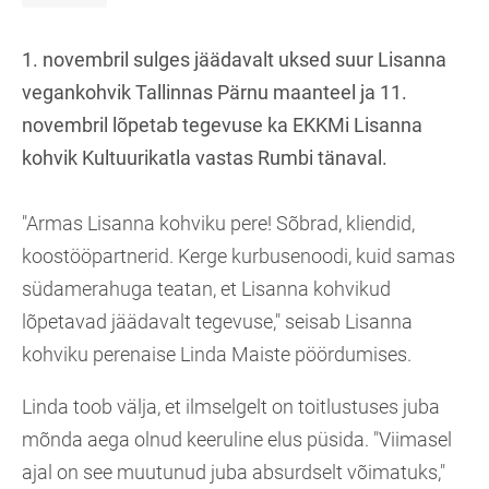
1. novembril sulges jäädavalt uksed suur Lisanna
vegankohvik Tallinnas Pärnu maanteel ja 11.
novembril lõpetab tegevuse ka EKKMi Lisanna
kohvik Kultuurikatla vastas Rumbi tänaval.
"Armas Lisanna kohviku pere! Sõbrad, kliendid,
koostööpartnerid. Kerge kurbusenoodi, kuid samas
südamerahuga teatan, et Lisanna kohvikud
lõpetavad jäädavalt tegevuse," seisab Lisanna
kohviku perenaise Linda Maiste pöördumises.
Linda toob välja, et ilmselgelt on toitlustuses juba
mõnda aega olnud keeruline elus püsida. "Viimasel
ajal on see muutunud juba absurdselt võimatuks,"