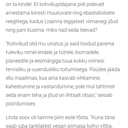
on ta kindel. Et kohvikupidajana pidi pidevalt
arvestama kiiresti muutuvate ning ebastabiilsete
reeglitega, kadus Lisanna tegijatest viimanegi jõud
ning pani küsima: miks nad seda teevad?
"Kohvikud olid mu unistus ja said loodud parema
tuleviku nimel endale ja tütrele, loomadele,
planeedile ja eesmärgiga tuua kokku inimesi
tervisliku ja uuendusliku toitumisega. Püüdes jääda
ellu maailmas, kus aina kasvab vihkamine,
kahestumine ja vastandumine, pole mul tahtmist
seda enam teha ja jõud on lihtsalt otsas," seisab
pöördumises.
Linda soov oli taimne piim esile tõsta. "Kuna täna
saab juba tanklatest vegan piimaga kohvi võtta,