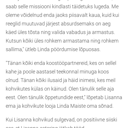
saab selle missiooni kindlasti täidetuks lugeda. Me
oleme võidelnud enda jaoks piisavalt kaua, kuid kui
reeglid muutuvad järjest absurdsemaks on aeg
käed üles tõsta ning valida vabadus ja armastus.
Kutsun kõiki üles rohkem armastama ning rohkem
sallima," ütleb Linda pöördumise lõpuosas.
"Tänan kõiki enda koostööpartnereid, kes on sellel
kahe ja poole aastasel teekonnal minuga koos
olnud. Tänan kõiki ilusaid ja häid inimesi, kes meil
kohvikutes külas on käinud. Olen tänulik selle aja
eest. Olen tänulik õppetundide eest," lõpetab Lisanna
ema ja kohvikute looja Linda Maiste oma sõnad.
Kui Lisanna kohvikud sulgevad, on positiivne siiski