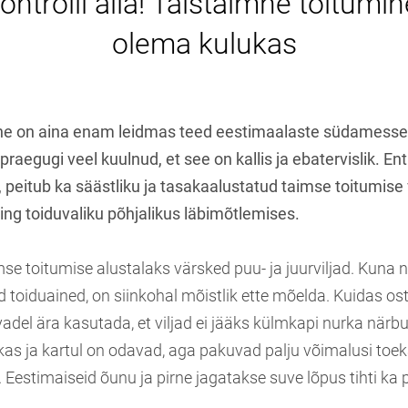
ontrolli alla! Täistaimne toitumin
olema kulukas
ne on aina enam leidmas teed eestimaalaste südamesse
 praegugi veel kuulnud, et see on kallis ja ebatervislik. En
, peitub ka säästliku ja tasakaalustatud taimse toitumise 
ing toiduvaliku põhjalikus läbimõtlemises.
mse toitumise alustalaks värsked puu- ja juurviljad. Kuna 
d toiduained, on siinkohal mõistlik ette mõelda. Kuidas o
adel ära kasutada, et viljad ei jääks külmkapi nurka närb
ikas ja kartul on odavad, aga pakuvad palju võimalusi toe
 Eestimaiseid õunu ja pirne jagatakse suve lõpus tihti ka