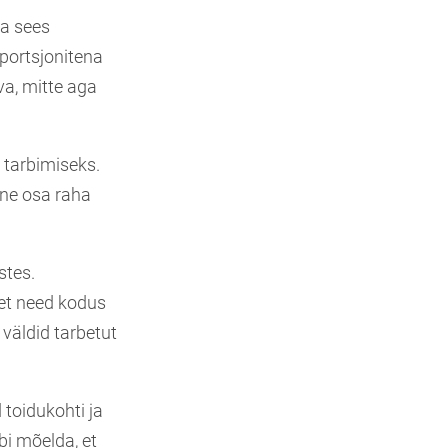
la sees
 portsjonitena
va, mitte aga
 tarbimiseks.
ine osa raha
stes.
 et need kodus
väldid tarbetut
 toidukohti ja
bi mõelda, et