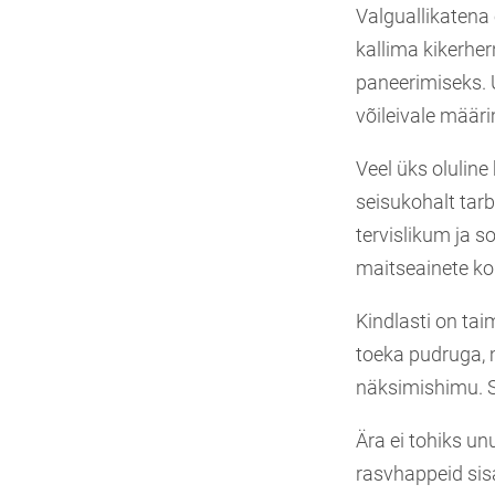
Valguallikatena
kallima kikerhe
paneerimiseks. 
võileivale määr
Veel üks oluline
seisukohalt tar
tervislikum ja 
maitseainete kog
Kindlasti on tai
toeka pudruga, 
näksimishimu. So
Ära ei tohiks un
rasvhappeid sisa