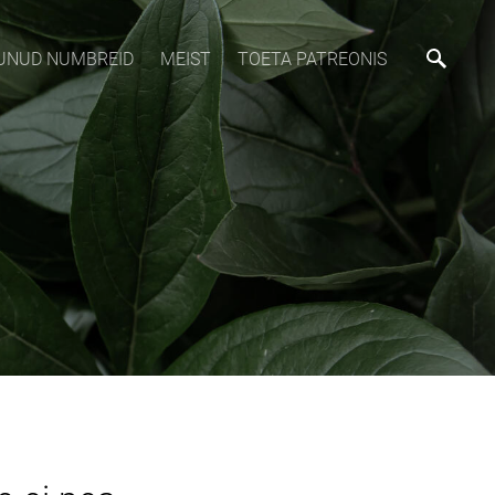
MUNUD NUMBREID
MEIST
TOETA PATREONIS