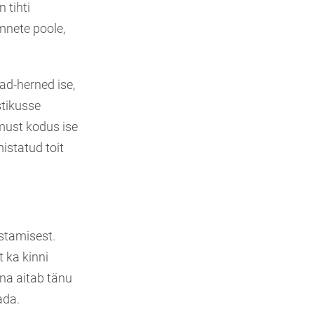
 tihti
mnete poole,
ad-herned ise,
stikusse
must kodus ise
mistatud toit
stamisest.
 ka kinni
una aitab tänu
ada.