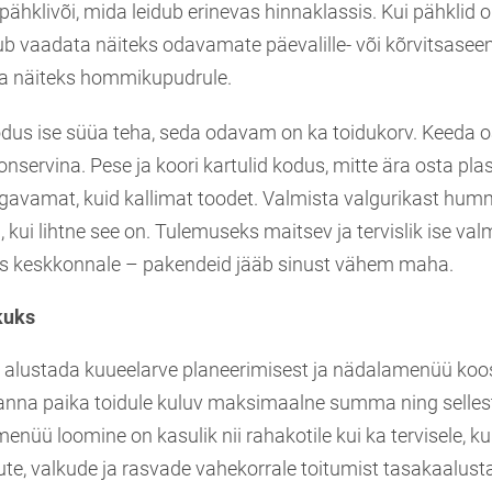
pähklivõi, mida leidub erinevas hinnaklassis. Kui pähklid on
b vaadata näiteks odavamate päevalille- või kõrvitsasee
da näiteks hommikupudrule.
us ise süüa teha, seda odavam on ka toidukorv. Keeda o
onservina. Pese ja koori kartulid kodus, mitte ära osta pla
vamat, kuid kallimat toodet. Valmista valgurikast hum
 kui lihtne see on. Tulemuseks maitsev ja tervislik ise val
 keskkonnale – pakendeid jääb sinust vähem maha.
kuks
 alustada kuueelarve planeerimisest ja nädalamenüü koo
panna paika toidule kuluv maksimaalne summa ning sellest
nüü loomine on kasulik nii rahakotile kui ka tervisele, k
ute, valkude ja rasvade vahekorrale toitumist tasakaalust