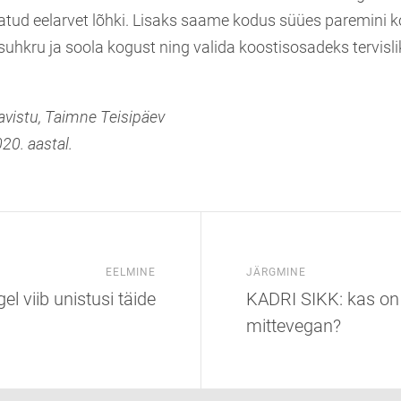
atud eelarvet lõhki. Lisaks saame kodus süües paremini k
 suhkru ja soola kogust ning valida koostisosadeks tervis
avistu,
Taimne Teisipäev
20. aastal.
EELMINE
JÄRGMINE
l viib unistusi täide
KADRI SIKK: kas on
mittevegan?