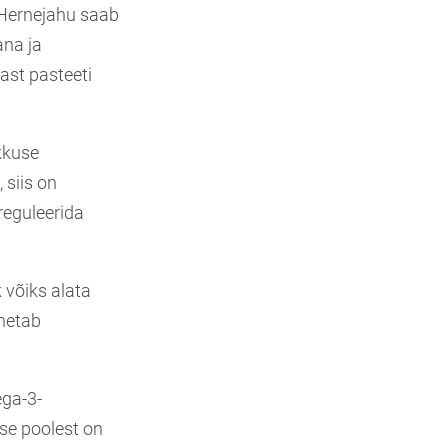
 Hernejahu saab
ana ja
ast pasteeti
ikkuse
 siis on
reguleerida
k võiks alata
nnetab
ega-3-
use poolest on