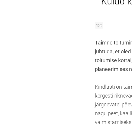
Kulud k
toit
Taimne toitumi
juhtuda, et oled
toitumise korral
planeerimises n
Kindlasti on tai
kergesti rikneva
järgnevatel päev
nagu peet, kaal
valmistamiseks.