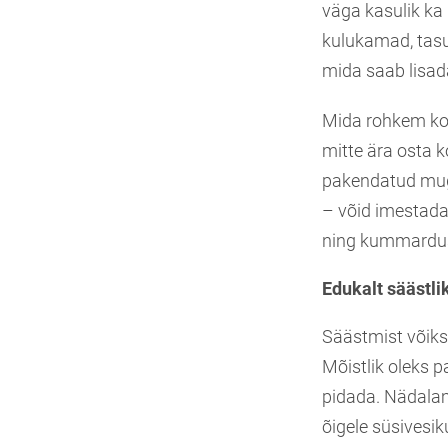
väga kasulik ka 
kulukamad, tasu
mida saab lisa
Mida rohkem kod
mitte ära osta k
pakendatud muga
– võid imestada,
ning kummardus
Edukalt säästli
Säästmist võiks
Mõistlik oleks 
pidada. Nädalame
õigele süsivesik