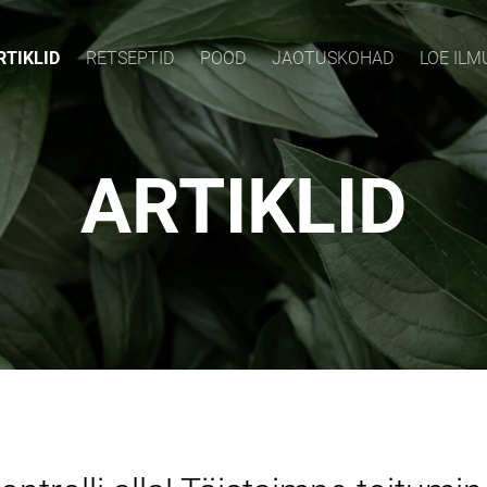
RTIKLID
RETSEPTID
POOD
JAOTUSKOHAD
LOE IL
ARTIKLID