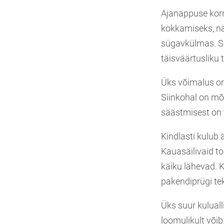
Ajanappuse korr
kokkamiseks, näi
sügavkülmas. See
täisväärtusliku t
Üks võimalus on
Siinkohal on mõi
säästmisest on 
Kindlasti kulub
Kauasäilivaid to
käiku lähevad. 
pakendiprügi te
Üks suur kuluall
loomulikult võib