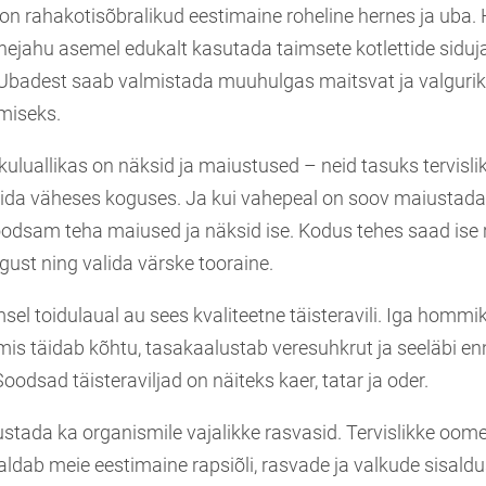
 on rahakotisõbralikud eestimaine roheline hernes ja uba.
rnejahu asemel edukalt kasutada taimsete kotlettide siduj
Ubadest saab valmistada muuhulgas maitsvat ja valgurik
imiseks.
 kuluallikas on näksid ja maiustused – neid tasuks tervisl
bida väheses koguses. Ja kui vahepeal on soov maiustada,
soodsam teha maiused ja näksid ise. Kodus tehes saad ise 
ust ning valida värske tooraine.
msel toidulaual au sees kvaliteetne täisteravili. Iga hommi
mis täidab kõhtu, tasakaalustab veresuhkrut ja seeläbi e
odsad täisteraviljad on näiteks kaer, tatar ja oder.
ustada ka organismile vajalikke rasvasid. Tervislikke oom
ldab meie eestimaine rapsiõli, rasvade ja valkude sisald