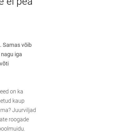
e ei pea
. Samas võib
t nagu iga
võti
need on ka
stetud kaup
uma? Juurviljad
kate roogade
 poolmuidu.