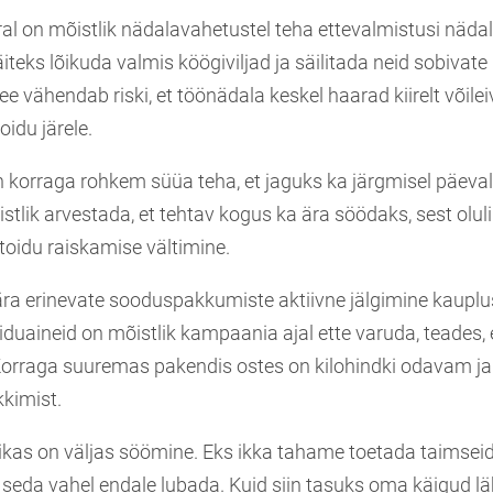
al on mõistlik nädalavahetustel teha ettevalmistusi näda
teks lõikuda valmis köögiviljad ja säilitada neid sobivate
 vähendab riski, et töönädala keskel haarad kiirelt võilei
oidu järele.
 korraga rohkem süüa teha, et jaguks ka järgmisel päeval
stlik arvestada, et tehtav kogus ka ära söödaks, sest olul
toidu raiskamise vältimine.
 ära erinevate sooduspakkumiste aktiivne jälgimine kauplu
iduaineid on mõistlik kampaania ajal ette varuda, teades,
Korraga suuremas pakendis ostes on kilohindki odavam ja 
kkimist.
ikas on väljas söömine. Eks ikka tahame toetada taimseid
 seda vahel endale lubada. Kuid siin tasuks oma käigud lä