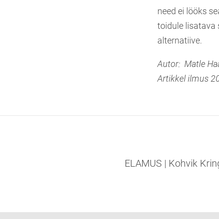
need ei lööks se
toidule lisatava
alternatiive.
Autor:
Matle Ha
Artikkel ilmus 20
ELAMUS | Kohvik Kringe