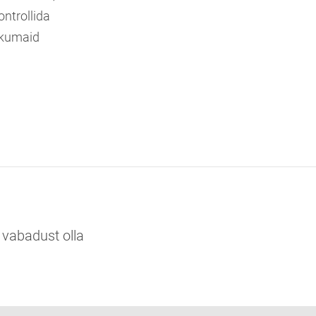
ontrollida
likumaid
 vabadust olla