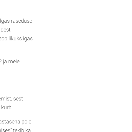
ulgas raseduse
adest
sobilikuks igas
2 ja meie
mist, sest
 kurb.
astasena pole
ses” tekib ka