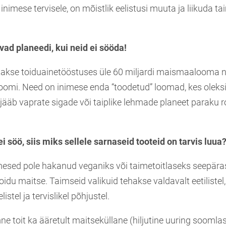
 inimese tervisele, on mõistlik eelistusi muuta ja liikuda t
ad planeedi, kui neid ei sööda!
etakse toiduainetööstuses üle 60 miljardi maismaalooma ni
eeloomi. Need on inimese enda “toodetud” loomad, kes olek
jääb vaprate sigade või taiplike lehmade planeet paraku 
ei söö, siis miks sellele sarnaseid tooteid on tarvis luua
esed pole hakanud veganiks või taimetoitlaseks seepärast,
idu maitse. Taimseid valikuid tehakse valdavalt eetilistel,
stel ja tervislikel põhjustel.
e toit ka ääretult maitseküllane (hiljutine uuring soomla