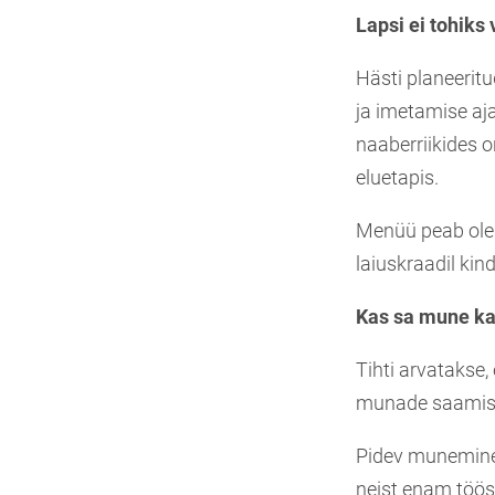
Lapsi ei tohiks
Hästi planeeritu
ja imetamise aj
naaberriikides o
eluetapis.
Menüü peab olem
laiuskraadil kind
Kas sa mune ka
Tihti arvatakse
munade saamisek
Pidev munemine 
neist enam töös