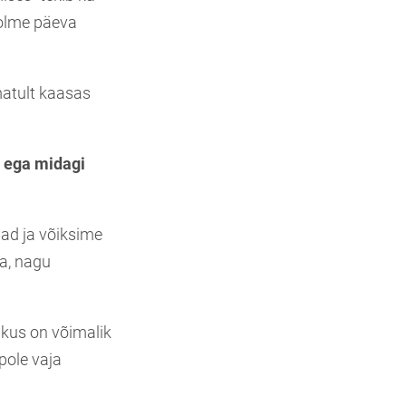
kolme päeva
matult kaasas
i ega midagi
ad ja võiksime
da, nagu
, kus on võimalik
pole vaja