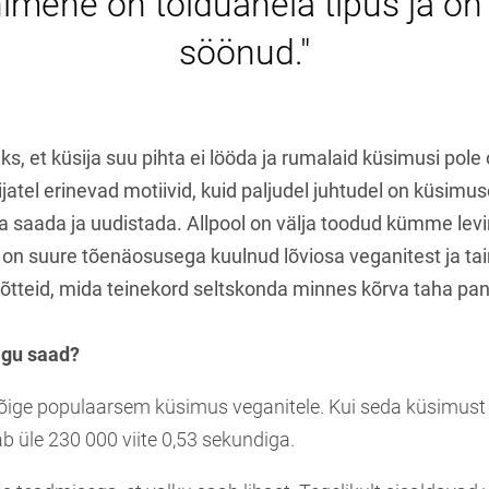
nimene on toiduahela tipus ja on a
söönud."
ks, et küsija suu pihta ei lööda ja rumalaid küsimusi pole
ijatel erinevad motiivid, kuid paljudel juhtudel on küsimus
da saada ja uudistada. Allpool on välja toodud kümme lev
a on suure tõenäosusega kuulnud lõviosa veganitest ja tai
mõtteid, mida teinekord seltskonda minnes kõrva taha pa
lgu saad?
õige populaarsem küsimus veganitele. Kui seda küsimust i
b üle 230 000 viite 0,53 sekundiga.