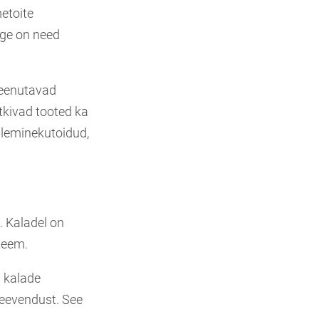
metoite
ige on need
meenutavad
tkivad tooted ka
üleminekutoidud,
 Kaladel on
teem.
b kalade
 leevendust. See