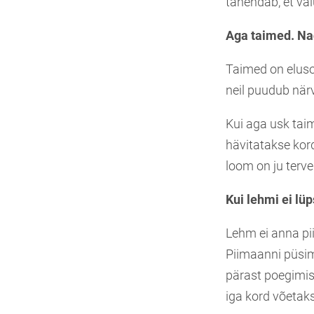
tähendab, et val
Aga taimed. Na
Taimed on elusor
neil puudub när
Kui aga usk tai
hävitatakse kor
loom on ju terv
Kui lehmi ei lü
Lehm ei anna pii
Piimaanni püsim
pärast poegimis
iga kord võetak