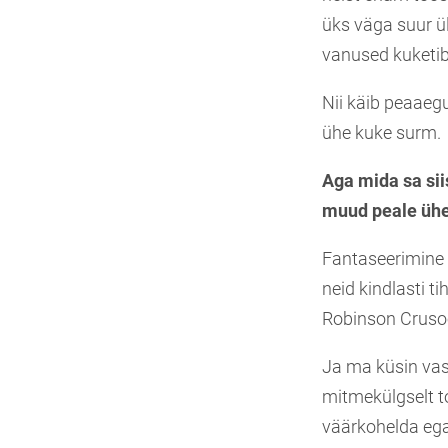
üks väga suur ü
vanused kuketi
Nii käib peaaeg
ühe kuke surm.
Aga mida sa sii
muud peale ühe
Fantaseerimine 
neid kindlasti 
Robinson Crusoe
Ja ma küsin vast
mitmekülgselt t
väärkohelda ega