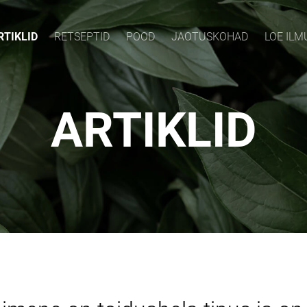
RTIKLID
RETSEPTID
POOD
JAOTUSKOHAD
LOE IL
ARTIKLID