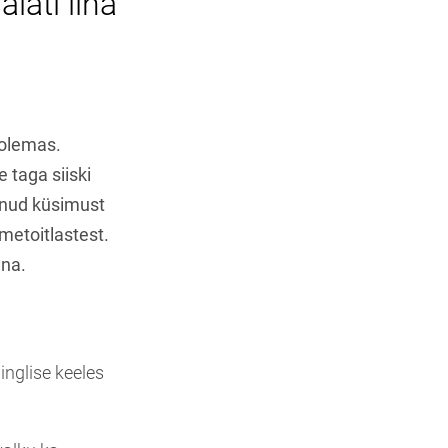
lati liha
 olemas.
e taga siiski
inud küsimust
metoitlastest.
nna.
nglise keeles