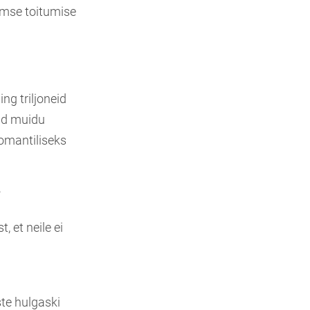
aimse toitumise
ng triljoneid
sid muidu
romantiliseks
?
 et neile ei
ste hulgaski