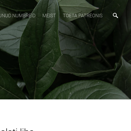
MUNUD NUMBREID
MEIST
TOETA PATREONIS