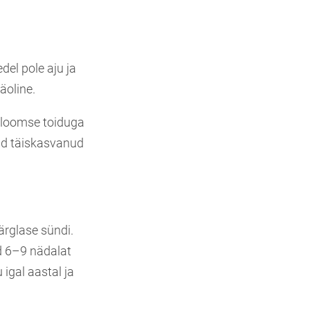
del pole aju ja
äoline.
t loomse toiduga
tud täiskasvanud
ärglase sündi.
d 6–9 nädalat
igal aastal ja