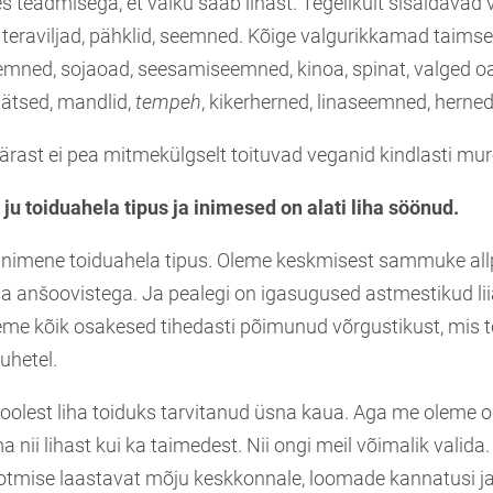
 teadmisega, et valku saab lihast. Tegelikult sisaldavad 
, teraviljad, pähklid, seemned. Kõige valgurikkamad taims
eemned, sojaoad, seesamiseemned, kinoa, spinat, valged o
äätsed, mandlid,
tempeh
, kikerherned, linaseemned, herned
pärast ei pea mitmekülgselt toituvad veganid kindlasti mu
ju toiduahela tipus ja inimesed on alati liha söönud.
le inimene toiduahela tipus. Oleme keskmisest sammuke al
a anšoovistega. Ja pealegi on igasugused astmestikud liia
eme kõik osakesed tihedasti põimunud võrgustikust, mis 
uhetel.
oolest liha toiduks tarvitanud üsna kaua. Aga me oleme o
 nii lihast kui ka taimedest. Nii ongi meil võimalik valida
otmise laastavat mõju keskkonnale, loomade kannatusi ja