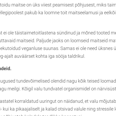
e toidu maitse on üks viiest peamisest põhjusest, miks tai
ellegipoolest pakub ka loomne toit maitseelamusi ja eelkõ
st ei ole täistaimetoitlastena sündinud ja mõned tooted 
tuttavaid maitseid. Paljude jaoks on loomseid maitseid ma
nekutoidud veganluse suunas. Samas ei ole need üksnes 
g-ajalt auväärset kohta iga sööja taldrikul.
ndeid.
gused tundevõimelised olendid nagu kõik teised loomad.
gu meilgi. Kõigil valu tundvatel organismidel on närvisüs
aastatel korraldatud uuringut on näidanud, et valu mõjuta
i- kui ka pikaajaliselt ja kalad otsivad valule ning stressile