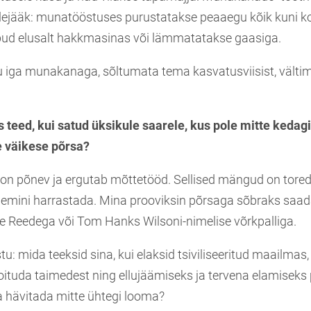
lejääk: munatööstuses purustatakse peaaegu kõik kuni 
bud elusalt hakkmasinas või lämmatatakse gaasiga.
u iga munakanaga, sõltumata tema kasvatusviisist, välti
s teed, kui satud üksikule saarele, kus pole mitte kedag
 väikese põrsa?
on põnev ja ergutab mõttetööd. Sellised mängud on tored
tihemini harrastada. Mina prooviksin põrsaga sõbraks saa
 Reedega või Tom Hanks Wilsoni-nimelise võrkpalliga.
u: mida teeksid sina, kui elaksid tsiviliseeritud maailmas
oituda taimedest ning ellujäämiseks ja tervena elamiseks 
 hävitada mitte ühtegi looma?