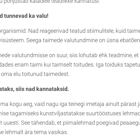
u põhjustab kaladele teadlikke kannatusi.
d tunnevad ka valu!
ganismid. Nad reageerivad teatud stiimulitele, kuid taime
visüsteem. Seega taimede valutundmine on üsna ebatõen
mede valutundmisse on suur, siis lohutab ehk teadmine, e
dades enam taimi kui taimselt toitudes. Iga toiduks tape
e oma elu toitunud taimedest.
pstaks, siis nad kannataksid.
ma kogu aeg, vaid nagu iga teinegi imetaja ainult pärast j
ise tagamiseks kunstviljastatakse suurtööstuses lehma
t uuesti. See tähendab, et piimalehmad poegivad peaaegu 
se lehmalt ära tema vasikas.