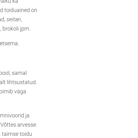
valku ka
ed toiduained on
ad,
seitan
,
, brokoli jpm.
retsema.
lpool, samal
lt lihtsustatud.
toimib väga
mnivoorid ja
. Võttes arvesse
 taimse toidu