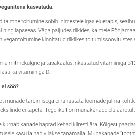
 veganitena kasvatada.
d taimne toitumine sobib inimestele igas eluetapis, sealh
al ning lapseeas. Väga paljudes riikides, ka meie Põhjama
n vegantoitumine kinnitatud riiklikes toitumissoovitustes 
a mitmekülgne ja tasakaalus, rikastatud vitamiiniga B1
lasti ka vitamiiniga D.
 ei söö?
, et munade tarbimisega ei rahastata loomade julma kohtle
s linde ei tapeta. Tegelikult on munakanade elu ääretult
kurnab kanade haprad kehad kiiresti ära. Kõigest paaria
tusele kasu ja nad viiakse tapamajja. Munakanade “tootmi