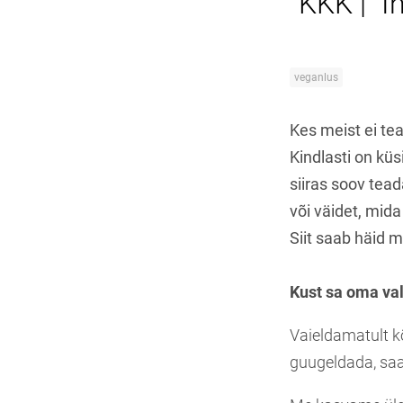
KKK | "I
veganlus
Kes meist ei tea
Kindlasti on küs
siiras soov tea
või väidet, mid
Siit saab häid 
Kust sa oma va
Vaieldamatult k
guugeldada, saa