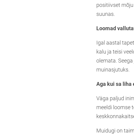
positiivset mõju
suunas.
Loomad vallutav
Igal aastal tap
kalu ja teisi v
olemata. Seega 
muinasjutuks.
Aga kui sa liha 
Väga paljud inim
meeldi loomse to
keskkonnakaitseli
Muidugi on taimn