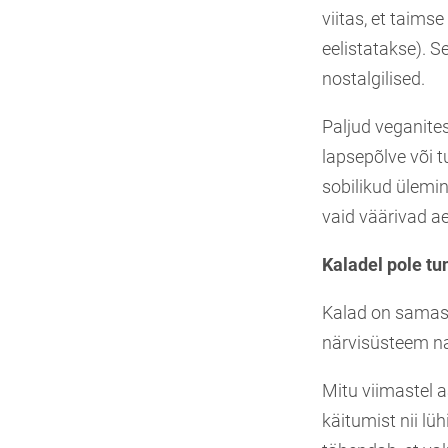
viitas, et taims
eelistatakse). S
nostalgilised.
Paljud veganite
lapsepõlve või 
sobilikud ülemi
vaid väärivad ae
Kaladel pole tu
Kalad on samasu
närvisüsteem na
Mitu viimastel 
käitumist nii lüh