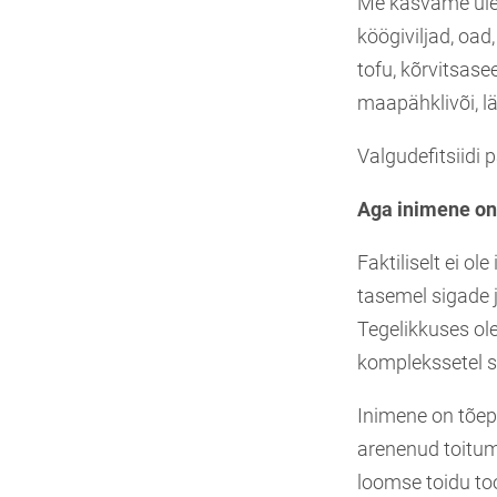
Me kasvame üles
köögiviljad, oad
tofu, kõrvitsas
maapähklivõi, l
Valgudefitsiidi 
Aga inimene on 
Faktiliselt ei o
tasemel sigade j
Tegelikkuses ol
komplekssetel s
Inimene on tõep
arenenud toituma
loomse toidu to