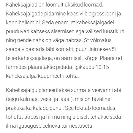
Kaheksajalad on loomult üksikud loomad.
Kaheksajalgade pidamine koos viib agressiooni ja
kannibalismini. Seda enam, et kaheksajalgadel
puuduvad kaitseks sisemised ega välised luustikud
ning nende nahk on väga habras. St võimalus
saada vigastada läbi kontakti puuri, inimese või
teise kaheksajalaga, on äärmiselt kõrge. Plaanitud
farmides plaanitakse pidada ligikaudu 10-15
kaheksajalga kuupmeetrikohta.
Kaheksajalgu planeeritakse surmata veevanni abi
(segu külmast veest ja jääst), mis on tavaline
praktika ka kalade puhul. See tekitab loomades
tohutut stressi ja hirmu ning üldiselt tehakse seda
ilma igasuguse eelneva tuimestuseta.