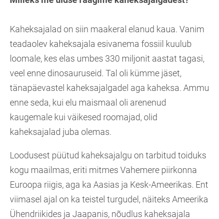
Kaheksajalad on siin maakeral elanud kaua. Vanim
teadaolev kaheksajala esivanema fossiil kuulub
loomale, kes elas umbes 330 miljonit aastat tagasi,
veel enne dinosauruseid. Tal oli kümme jäset,
tänapäevastel kaheksajalgadel aga kaheksa. Ammu
enne seda, kui elu maismaal oli arenenud
kaugemale kui väikesed roomajad, olid
kaheksajalad juba olemas.
Loodusest püütud kaheksajalgu on tarbitud toiduks
kogu maailmas, eriti mitmes Vahemere piirkonna
Euroopa riigis, aga ka Aasias ja Kesk-Ameerikas. Ent
viimasel ajal on ka teistel turgudel, näiteks Ameerika
Ühendriikides ja Jaapanis, nõudlus kaheksajala