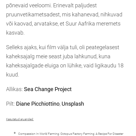
põnevaid veeloomi. Erinevalt paljudest
pruunvetikametsadest, mis kahanevad, nihkuvad
või kaovad, arvatakse, et Suur Aafrika meremets
kasvab.
Selleks ajaks, kui film välja tuli, oli peategelasest
kaheksajalg meie seast juba lahkunud, kuna
kaheksajalgade eluiga on lühike, vaid ligikaudu 18
kuud.
Allikas:
Sea Change Project
Pilt:
Diane Picchiottino
,
Unsplash
Kasutatud aruanded:
Compassion In World Farming: Octopus Factory Farming: A Recipe For Disaster