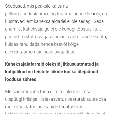
Seadused, mis peaksid kaitsma
põllumajandusloomi ning tagama nende heaolu, on
küsitavad, ent kaheksajalgadel ei ole sedagi. Seda
enam, et kaheksajalgu ei ole kunagi tööstuslikult
peetud, mistõttu väga vähe on teadmisi selle kohta,
kuidas rahuldada nende kasvõi kõige
elementaarsemaid heaoluvajadusi.
Kaheksajalafarmid oleksid jätkusuutmatud ja
kahjulikud nii teistele liikide kui ka ülejäänud
looduse suhtes
Me seisame juba täna silmitsi ülemaailmse
ülepüügi kriisiga. Kalakasvatus vastutab suure osa
meie ohustatud ookeanide tööstuslikust