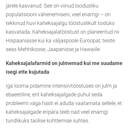
järele kasvanud. See on viinud loodusliku
populatsiooni vähenemiseni, veel enamgi – on
tekkinud huvi kaheksajalgu tööstuslikult toiduks
kasvatada. Kaheksajalatööstust on planeeritud nii
Hispaaniasse kui ka väljaspoole Euroopat, teiste
seas Mehhikosse, Jaapanisse ja Hawaiile.
Kaheksajalafarmid on julmemad kui me suudame
isegi ette kujutada
Iga looma pidamine intensiivtööstuses on julm ja
ebaeetiline, ent kaheksajalgade puhul seda
probleemi väga hästi ei aduda vaatamata sellele, et
kaheksajalgade eripära teeb nad veel enamgi
tundlikuks taolise kohtlemise suhtes.