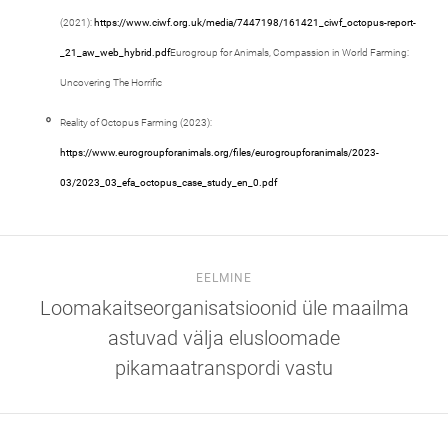
(2021):
https://www.ciwf.org.uk/media/7447198/161421_ciwf_octopus-report-
_21_aw_web_hybrid.pdf
Eurogroup for Animals, Compassion in World Farming:
Uncovering The Horrific
Reality of Octopus Farming (2023):
https://www.eurogroupforanimals.org/files/eurogroupforanimals/2023-
03/2023_03_efa_octopus_case_study_en_0.pdf
EELMINE
Loomakaitseorganisatsioonid üle maailma
astuvad välja elusloomade
pikamaatranspordi vastu