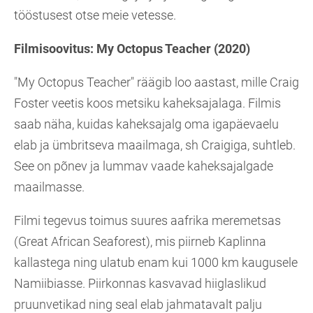
tööstusest otse meie vetesse.
Filmisoovitus: My Octopus Teacher (2020)
"My Octopus Teacher" räägib loo aastast, mille Craig
Foster veetis koos metsiku kaheksajalaga. Filmis
saab näha, kuidas kaheksajalg oma igapäevaelu
elab ja ümbritseva maailmaga, sh Craigiga, suhtleb.
See on põnev ja lummav vaade kaheksajalgade
maailmasse.
Filmi tegevus toimus suures aafrika meremetsas
(Great African Seaforest), mis piirneb Kaplinna
kallastega ning ulatub enam kui 1000 km kaugusele
Namiibiasse. Piirkonnas kasvavad hiiglaslikud
pruunvetikad ning seal elab jahmatavalt palju