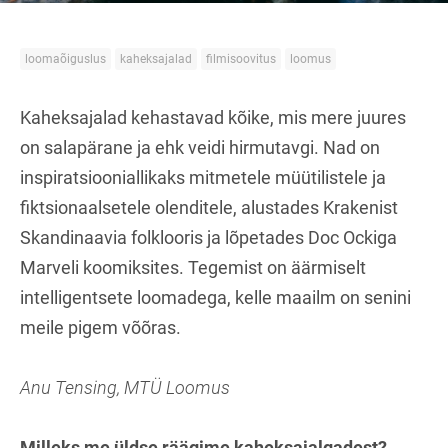
loomaõiguslus
kaheksajalad
filmisoovitus
loomus
Kaheksajalad kehastavad kõike, mis mere juures
on salapärane ja ehk veidi hirmutavgi. Nad on
inspiratsiooniallikaks mitmetele müütilistele ja
fiktsionaalsetele olenditele, alustades Krakenist
Skandinaavia folklooris ja lõpetades Doc Ockiga
Marveli koomiksites. Tegemist on äärmiselt
intelligentsete loomadega, kelle maailm on senini
meile pigem võõras.
Anu Tensing, MTÜ Loomus
Milleks me üldse räägime kaheksajalgadest?