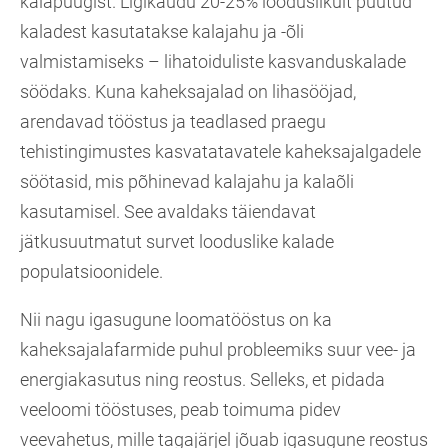
kalapüügist. Ligikaudu 20-25% looduslikult püütud
kaladest kasutatakse kalajahu ja -õli
valmistamiseks – lihatoiduliste kasvanduskalade
söödaks. Kuna kaheksajalad on lihasööjad,
arendavad tööstus ja teadlased praegu
tehistingimustes kasvatatavatele kaheksajalgadele
söötasid, mis põhinevad kalajahu ja kalaõli
kasutamisel. See avaldaks täiendavat
jätkusuutmatut survet looduslike kalade
populatsioonidele.
Nii nagu igasugune loomatööstus on ka
kaheksajalafarmide puhul probleemiks suur vee- ja
energiakasutus ning reostus. Selleks, et pidada
veeloomi tööstuses, peab toimuma pidev
veevahetus, mille tagajärjel jõuab igasugune reostus