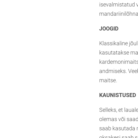
isevalmistatud 
mandariinilõhna
JOOGID
Klassikaline jõu
kasutatakse mag
kardemonimaitse
andmiseks. Veek
maitse.
KAUNISTUSED
Selleks, et laua
olemas või saad
saab kasutada nä
oksakesi saab s