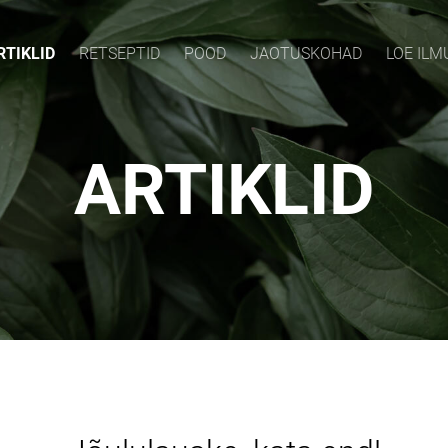
RTIKLID
RETSEPTID
POOD
JAOTUSKOHAD
LOE IL
ARTIKLID