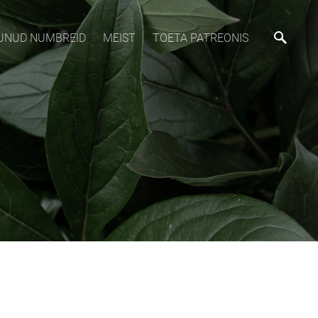
MUNUD NUMBREID
MEIST
TOETA PATREONIS