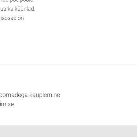
uua ka küünlad.
tisosad on
kloomadega kauplemine
limise