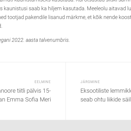
as kaunistusi saab ka hiljem kasutada. Meeleolu aitavad l
d tootjad pakendile lisanud märkme, et kõik nende koos
.
egani 2022. aasta talvenumbris.
EELMINE
JÄRGMINE
ore tiitli pälvis 15-
Eksootiliste lemmi
an Emma Sofia Meri
seab ohtu liikide säi