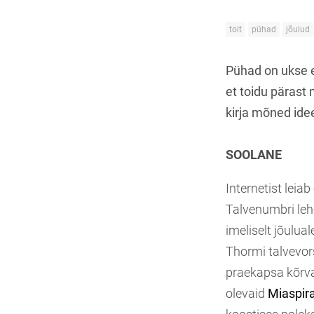
toit
pühad
jõulud
Pühad on ukse e
et toidu päras
kirja mõned ide
SOOLANE
Internetist leiab
Talvenumbri lehe
imeliselt jõulua
Thormi talvevors
praekapsa kõrval
olevaid
Miaspira