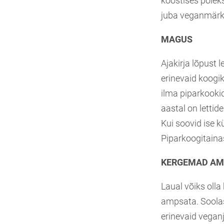
koostises poleks
juba veganmärk 
MAGUS
Ajakirja lõpust 
erinevaid koogik
ilma piparkooki
aastal on lettid
Kui soovid ise k
Piparkoogitain
KERGEMAD A
Laual võiks oll
ampsata. Soolas
erinevaid vegan