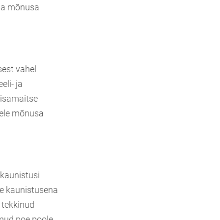
ppa mõnusa
sest vahel
li- ja
lisamaitse
veele mõnusa
 kaunistusi
se kaunistusena
l tekkinud
mud poe poole