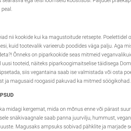
 searasva ega teisi loomseid koostisosi. Paljudel praekap
peal.
leiad nii kookide kui ka magustoitude retsepte. Poelettidel
esi, kuid tootevalik varieerub poodides väga palju. Aga mi
deta?! Õnneks on piparkookide seas mitmeid veganvalikuid 
el uusi tooteid, näiteks piparkoogimaitselise täidisega Do
üpsetada, siis vegantaina saab ise valmistada või osta po
ast ja magusaid roogasid pakuvad ka mitmed söögikohad.
MPSUD
a ka midagi kergemat, mida on mõnus enne või pärast suu
ele snäkivaagnale saab panna juurvilju, hummust, veganp
juuste. Magusaks ampsuks sobivad pähklite ja marjade s