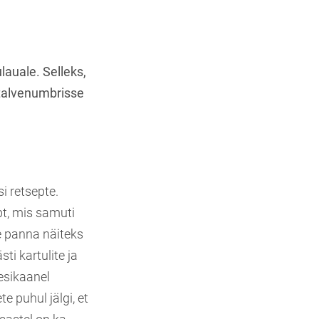
auale. Selleks,
talvenumbrisse
si retsepte.
ept, mis samuti
le panna näiteks
ti kartulite ja
 esikaanel
e puhul jälgi, et