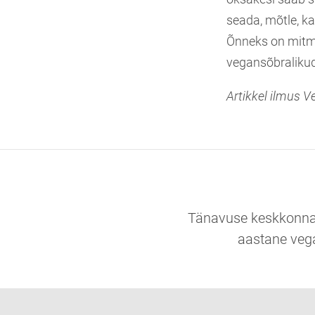
seada, mõtle, k
Õnneks on mitme
vegansõbralikud
Artikkel ilmus V
Tänavuse keskkonnano
aastane veg