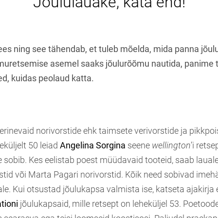
Jõululauake, kata end!
es ning see tähendab, et tuleb mõelda, mida panna jõulul
t muretsemise asemel saaks jõulurõõmu nautida, panime 
ed, kuidas peolaud katta.
 erinevaid norivorstide ehk taimsete verivorstide ja pikkpoi
küljelt 50 leiad
Angelina Sorgina
seene
wellington
’i rets
le sobib. Kes eelistab poest müüdavaid tooteid, saab laua
tid või Marta Pagari norivorstid. Kõik need sobivad imehäs
e. Kui otsustad jõulukapsa valmista ise, katseta ajakirja
tioni
jõulukapsaid, mille retsept on leheküljel 53. Poetoodet