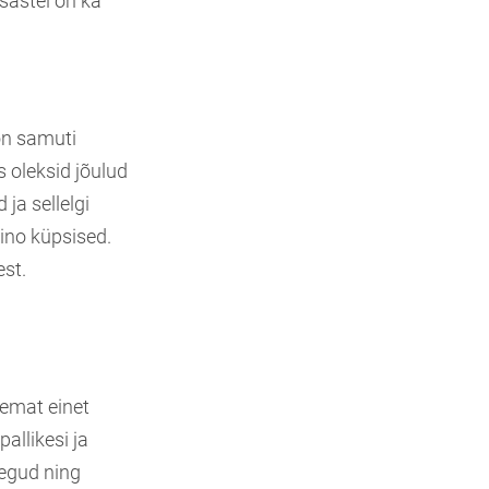
sastel on ka
 on samuti
s oleksid jõulud
ja sellelgi
mino küpsised.
est.
remat einet
allikesi ja
egud ning