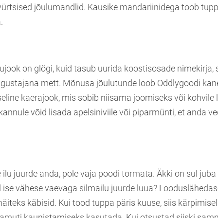
vürtsised jõulumandlid. Kausike mandariinidega toob tu
.
lujook on glögi, kuid tasub uurida koostisosade nimekirja, 
ustajana mett. Mõnusa jõulutunde loob Oddlygoodi kanee
line kaerajook, mis sobib niisama joomiseks või kohvile 
annule võid lisada apelsiniviile või piparmünti, et anda 
le ilu juurde anda, pole vaja poodi tormata. Äkki on sul juba
 ise vähese vaevaga silmailu juurde luua? Loodusläheda
iteks käbisid. Kui tood tuppa päris kuuse, siis kärpimise
amuti kaunistamiseks kasutada. Kui otsustad siiski sam