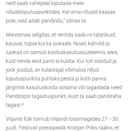
neid saab vahepeal loputada meie
nõudeloputuspunktides. Kel oma nõusid kaasas
pole, neid aitab pandinõu,” sõnas ta.
Meresmaa selgitas, et rentida saab nii taldrikuid,
kausse, topse kui ka pokaale. Noad, kahvlid ja
lusikad on samuti korduskasutussüsteemis sees,
kuid nende eest panti ei küsita. Kui toit söödud ja
jook joodud, on külastajal võimalus nõud
loputuspunktis puhtaks pesta ja kotti panna
järgmist kasutuskorda ootama või tagastada need
Panditopsi tagastuspunkti, kust ta saab pandiraha
tagasi.*
Viljandi folk toimub Viljandi lossimägedes 27.–30.
juulil. Festivali pressipealik Kristjan Priks rääkis, et