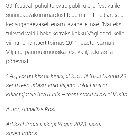
30. festivali puhul tulevad publikule ja festivalile
sünnipäevakummardust tegema mitmed artistid,
keda igapäevaselt enam lavadel ei näe. “Näiteks
tulevad vaid üheks korraks kokku Vägilased, kelle
viimane kontsert toimus 2011. aastal samuti
Viljandi pärimusmuusika festivalil,” tekitas ta
põnevust.
* Algses artiklis oli kirjas, et kliendil tuleb tasuda 20
senti teenustasu, kuid Viljandi folgi tiimil on
külastajatele hea uudis – teenustasu siiski ei küsita!
Autor: Annaliisa Post
Artikkel ilmus ajakirja Vegan 2023. aasta
suvenumbris.