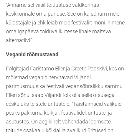
“Anname sel viisil toitlustuse valdkonnas
keskkonnale oma panuse. See on ka sõnum meie
külastajale ja ehk leiab meie festivalilt mõni inimene
oma igapäeva toiduvalikutesse lihale maitsva
alternatiivi.”
Veganid rõõmustavad
Folgitajad Farištamo Eller ja Greete Paaskivi, kes on
mõlemad veganid, tervitavad Viljandi
pärimusmuusika festivali vegansõbralikku sammu.
Elleri sõnul saab Viljandi folk olla selle otsusega
eeskujuks teistele üritustele. “Täistaimseid valikuid
peaks pakkuma kõikjal: festivalidel, üritustel ja
asutustes. On aeg kiirelt vähendada loomsete
toitude osakaalu kõikjal ja avalikud üritused on