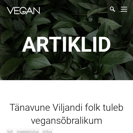
ARTIKLID
Tänavune Viljandi folk tuleb
vegansõbralikum
toit
meelelahutus
üritus