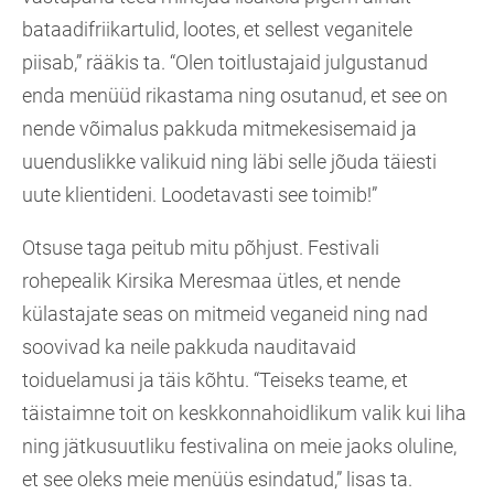
bataadifriikartulid, lootes, et sellest veganitele
piisab,” rääkis ta. “Olen toitlustajaid julgustanud
enda menüüd rikastama ning osutanud, et see on
nende võimalus pakkuda mitmekesisemaid ja
uuenduslikke valikuid ning läbi selle jõuda täiesti
uute klientideni. Loodetavasti see toimib!”
Otsuse taga peitub mitu põhjust. Festivali
rohepealik Kirsika Meresmaa ütles, et nende
külastajate seas on mitmeid veganeid ning nad
soovivad ka neile pakkuda nauditavaid
toiduelamusi ja täis kõhtu. “Teiseks teame, et
täistaimne toit on keskkonnahoidlikum valik kui liha
ning jätkusuutliku festivalina on meie jaoks oluline,
et see oleks meie menüüs esindatud,” lisas ta.