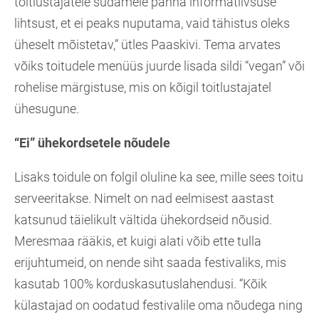
toitlustajatele südamele panna informatiivsuse
lihtsust, et ei peaks nuputama, vaid tähistus oleks
üheselt mõistetav,” ütles Paaskivi. Tema arvates
võiks toitudele menüüs juurde lisada sildi “vegan” või
rohelise märgistuse, mis on kõigil toitlustajatel
ühesugune.
“Ei” ühekordsetele nõudele
Lisaks toidule on folgil oluline ka see, mille sees toitu
serveeritakse. Nimelt on nad eelmisest aastast
katsunud täielikult vältida ühekordseid nõusid.
Meresmaa rääkis, et kuigi alati võib ette tulla
erijuhtumeid, on nende siht saada festivaliks, mis
kasutab 100% korduskasutuslahendusi. “Kõik
külastajad on oodatud festivalile oma nõudega ning