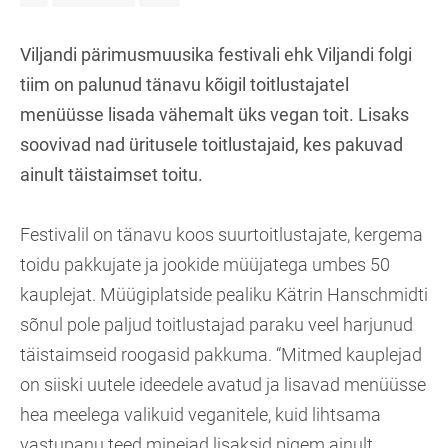
Viljandi pärimusmuusika festivali ehk Viljandi folgi
tiim on palunud tänavu kõigil toitlustajatel
menüüsse lisada vähemalt üks vegan toit. Lisaks
soovivad nad üritusele toitlustajaid, kes pakuvad
ainult täistaimset toitu.
Festivalil on tänavu koos suurtoitlustajate, kergema
toidu pakkujate ja jookide müüjatega umbes 50
kauplejat. Müügiplatside pealiku Kätrin Hanschmidti
sõnul pole paljud toitlustajad paraku veel harjunud
täistaimseid roogasid pakkuma. “Mitmed kauplejad
on siiski uutele ideedele avatud ja lisavad menüüsse
hea meelega valikuid veganitele, kuid lihtsama
vastupanu teed minejad lisaksid pigem ainult