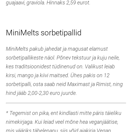
guajaavi, graviola. Hinnaks 2,59 eurot.
MiniMelts sorbetipallid
MiniMelts pakub jahedat ja magusat elamust
sorbetipallikeste näol. Põnev tekstuur ja kuju neile,
kes traditsioonidest tüdinenud on. Valikust leiab
kirsi, mango ja kiivi maitsed. Ühes pakis on 12
sorbetipalli, osta saab neid Maximast ja Rimist, ning
hind jääb 2,00-2,30 euro juurde.
* Tegemist on pika, ent kindlasti mitte päris täieliku
nimekirjaga. Kui leiad veel mõne hea veganjäätise,
mis vääriks tähelepanu, siis võid ajakirja Vegan