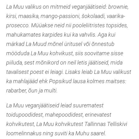
La Muu valikus on mitmeid veganjäätiseid: brownie,
kirsi, maasika, mango-passioni, šokolaadi, vaarika-
prosecco. Müüakse neid nii pooleliitristes topsides,
mahukamates karpides kui ka vahvlis. Aga kui
märkad La Muud mõnel üritusel või õnnestub
mööduda La Muu kohvikust, siis soovitame sisse
piiluda, sest mõnikord on neil letis jäätiseid, mida
tavalisest poest ei leiagi. Lisaks leiab La Muu valikust
ka mahlajääd ehk Popsikud lausa kolmes maitses:
rabarber, õun ja multi.
La Muu veganjäätiseid leiad suurematest
toidupoodidest, mahepoodidest, erinevatest
kohvikutest, La Muu kohvikutest Tallinnas Telliskivi
loomelinnakus ning suviti ka Muhu saarel.