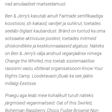
nad ainulaadset maitseelamust.
Ben & Jerry’s kasutab ainult Fairtrade sertifikaadiga
koostisosi, sh kakaod, vaniljet ja suhkrut, toetades
seeläbi õiglast kaubandust. Bränd on tuntud ka oma
sotsiaalse aktiivsuse poolest, toetades mitmeid
ühiskondlikke ja keskkonnaalaseid algatusi. Näiteks
on Ben & Jerry’s välja andnud veganjäätise nimega
Change the Whirled, mis toetab süstemaatilise
rassismi vastu võitlevat organisatsiooni Know Your
Rights Camp. Loodetavasti jõuab ka see jäätis
millalgi Eestisse.
Praegu aga leiab meie kohalikult turult näiteks
järgmiseid veganmaitseid: Oat of this Swirled,
Bohemian Raspberry, Choco Fudge Brownie Non-