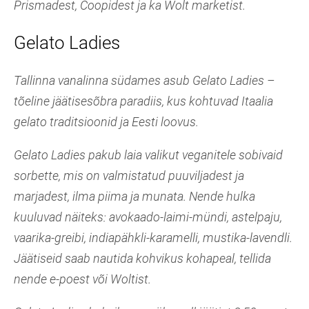
Prismadest, Coopidest ja ka Wolt marketist.
Gelato Ladies
Tallinna vanalinna südames asub Gelato Ladies –
tõeline jäätisesõbra paradiis, kus kohtuvad Itaalia
gelato traditsioonid ja Eesti loovus.
Gelato Ladies pakub laia valikut veganitele sobivaid
sorbette, mis on valmistatud puuviljadest ja
marjadest, ilma piima ja munata. Nende hulka
kuuluvad näiteks: avokaado-laimi-mündi, astelpaju,
vaarika-greibi, indiapähkli-karamelli, mustika-lavendli.
Jäätiseid saab nautida kohvikus kohapeal, tellida
nende e-poest või Woltist.