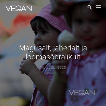
Magusalt, jahedalt ja
loomasõbralikult
30. JUULI 2025