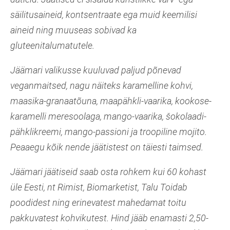
säilitusaineid, kontsentraate ega muid keemilisi
aineid ning muuseas sobivad ka
gluteenitalumatutele.
Jäämari valikusse kuuluvad paljud põnevad
veganmaitsed, nagu näiteks karamelline kohvi,
maasika-granaatõuna, maapähkli-vaarika, kookose-
karamelli meresoolaga, mango-vaarika, šokolaadi-
pähklikreemi, mango-passioni ja troopiline mojito.
Peaaegu kõik nende jäätistest on täiesti taimsed.
Jäämari jäätiseid saab osta rohkem kui 60 kohast
üle Eesti, nt Rimist, Biomarketist, Talu Toidab
poodidest ning erinevatest mahedamat toitu
pakkuvatest kohvikutest. Hind jääb enamasti 2,50-