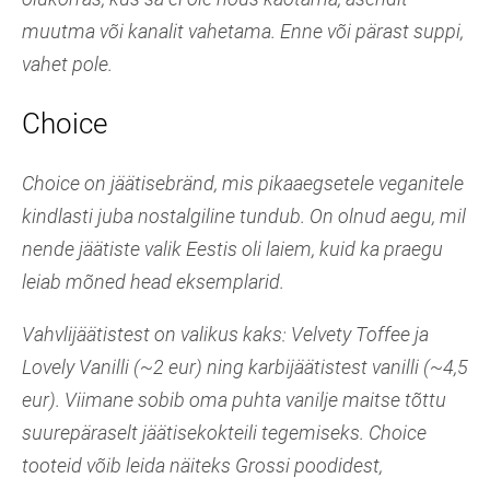
muutma või kanalit vahetama. Enne või pärast suppi,
vahet pole.
Choice
Choice on jäätisebränd, mis pikaaegsetele veganitele
kindlasti juba nostalgiline tundub. On olnud aegu, mil
nende jäätiste valik Eestis oli laiem, kuid ka praegu
leiab mõned head eksemplarid.
Vahvlijäätistest on valikus kaks: Velvety Toffee ja
Lovely Vanilli (~2 eur) ning karbijäätistest vanilli (~4,5
eur). Viimane sobib oma puhta vanilje maitse tõttu
suurepäraselt jäätisekokteili tegemiseks. Choice
tooteid võib leida näiteks Grossi poodidest,