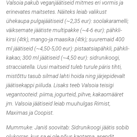
Valsoia pakub veganjäätiseid mitmes eri vormis ja
erinevates maitsetes. Näiteks leiab valikust
ühekaupa pulgajäätiseid (~2,35 eur): soolakaramelli;
väiksemate jäätiste multipakke (~4-6 eur): pähkli-
kirsi (4tk), mango-ja maasika (4tk); suuremaid 400
ml jäätiseid (~4,50-5,00 eur): pistaatsiapähkli, pähkli-
kakao; 300 ml jäätiseid (~4,50 eur): sidrunikoogi,
stracciatella. Uusi maitseid tuleb turule päris tihti,
mistõttu tasub silmad lahti hoida ning järjepidevalt
jäätisekappi piiluda. Lisaks teeb Valsoia teisigi
vegantooteid: piima, jogurteid, pihve, kakaomääret
jm. Valsoia jäätiseid leiab muuhulgas Rimist,
Maximas ja Coopist.
Mummuke: Janiš soovitab: Sidrunikoogi jäätis sobib
olukorras, kus sa ei ole nõus kaotama, asendit