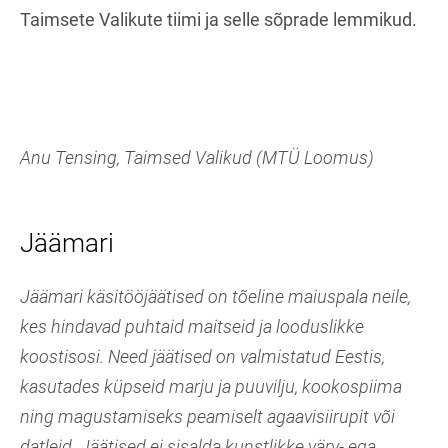
Taimsete Valikute tiimi ja selle sõprade lemmikud.
Anu Tensing, Taimsed Valikud (MTÜ Loomus)
Jäämari
Jäämari käsitööjäätised on tõeline maiuspala neile,
kes hindavad puhtaid maitseid ja looduslikke
koostisosi. Need jäätised on valmistatud Eestis,
kasutades küpseid marju ja puuvilju, kookospiima
ning magustamiseks peamiselt agaavisiirupit või
datleid. Jäätised ei sisalda kunstlikke värv- ega