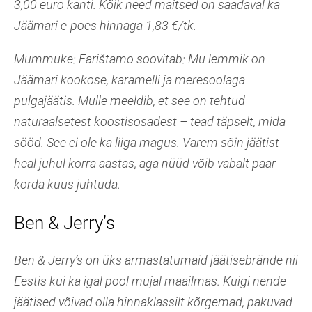
3,00 euro kanti. Kõik need maitsed on saadaval ka
Jäämari e-poes hinnaga 1,83 €/tk.
Mummuke: Farištamo soovitab: Mu lemmik on
Jäämari kookose, karamelli ja meresoolaga
pulgajäätis. Mulle meeldib, et see on tehtud
naturaalsetest koostisosadest – tead täpselt, mida
sööd. See ei ole ka liiga magus. Varem sõin jäätist
heal juhul korra aastas, aga nüüd võib vabalt paar
korda kuus juhtuda.
Ben & Jerry’s
Ben & Jerry’s on üks armastatumaid jäätisebrände nii
Eestis kui ka igal pool mujal maailmas. Kuigi nende
jäätised võivad olla hinnaklassilt kõrgemad, pakuvad