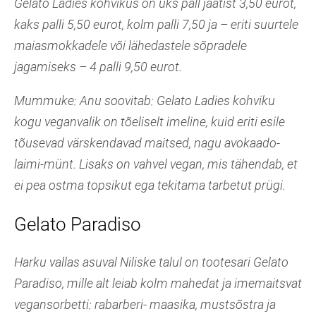
Gelato Ladies kohvikus on üks pall jäätist 3,50 eurot,
kaks palli 5,50 eurot, kolm palli 7,50 ja – eriti suurtele
maiasmokkadele või lähedastele sõpradele
jagamiseks – 4 palli 9,50 eurot.
Mummuke: Anu soovitab: Gelato Ladies kohviku
kogu veganvalik on tõeliselt imeline, kuid eriti esile
tõusevad värskendavad maitsed, nagu avokaado-
laimi-münt. Lisaks on vahvel vegan, mis tähendab, et
ei pea ostma topsikut ega tekitama tarbetut prügi.
Gelato Paradiso
Harku vallas asuval Niliske talul on tootesari Gelato
Paradiso, mille alt leiab kolm mahedat ja imemaitsvat
vegansorbetti: rabarberi- maasika, mustsõstra ja