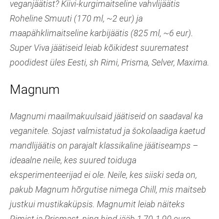
veganjäätist? Kiivi-kurgimaitseline vahvlijäätis
Roheline Smuuti (170 ml, ~2 eur) ja
maapähklimaitseline karbijäätis (825 ml, ~6 eur).
Super Viva jäätiseid leiab kõikidest suurematest
poodidest üles Eesti, sh Rimi, Prisma, Selver, Maxima.
Magnum
Magnumi maailmakuulsaid jäätiseid on saadaval ka
veganitele. Sojast valmistatud ja šokolaadiga kaetud
mandlijäätis on parajalt klassikaline jäätiseamps –
ideaalne neile, kes suured toiduga
eksperimenteerijad ei ole. Neile, kes siiski seda on,
pakub Magnum hõrgutise nimega Chill, mis maitseb
justkui mustikaküpsis. Magnumit leiab näiteks
Rimist ja Prismast, ning hind jääb 1,70-1,90 euro