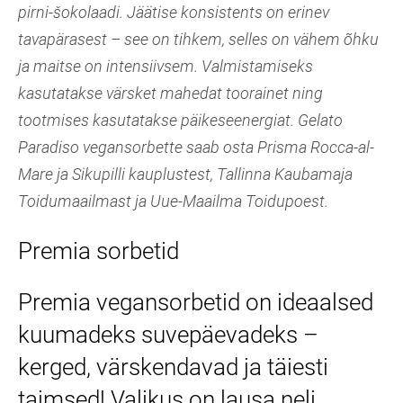
pirni-šokolaadi. Jäätise konsistents on erinev
tavapärasest – see on tihkem, selles on vähem õhku
ja maitse on intensiivsem. Valmistamiseks
kasutatakse värsket mahedat toorainet ning
tootmises kasutatakse päikeseenergiat. Gelato
Paradiso vegansorbette saab osta Prisma Rocca-al-
Mare ja Sikupilli kauplustest, Tallinna Kaubamaja
Toidumaailmast ja Uue-Maailma Toidupoest.
Premia sorbetid
Premia vegansorbetid on ideaalsed
kuumadeks suvepäevadeks –
kerged, värskendavad ja täiesti
taimsed! Valikus on lausa neli