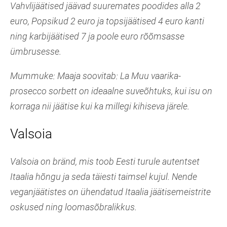
Vahvlijäätised jäävad suuremates poodides alla 2
euro, Popsikud 2 euro ja topsijäätised 4 euro kanti
ning karbijäätised 7 ja poole euro rõõmsasse
ümbrusesse.
Mummuke: Maaja soovitab: La Muu vaarika-
prosecco sorbett on ideaalne suveõhtuks, kui isu on
korraga nii jäätise kui ka millegi kihiseva järele.
Valsoia
Valsoia on bränd, mis toob Eesti turule autentset
Itaalia hõngu ja seda täiesti taimsel kujul. Nende
veganjäätistes on ühendatud Itaalia jäätisemeistrite
oskused ning loomasõbralikkus.