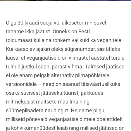
Olgu 30 kraadi sooja või äikesetorm – suvel
tahame ikka jäätist. Õnneks on Eesti
toidumaastikul aina rohkem valikuid ka veganitele.
Kui käesolev ajakiri oleks sügisnumber, siis ütleks
lausa, et veganjäätiseid on viimastel aastatel turule
tulnud justkui seeni pärast vihma. Taimsed jäätised
ei ole enam pelgalt alternatiiv piimapõhistele
versioonidele – need on saanud täisväärtuslikuks
osaks suvisest jäätisekultuurist, pakkudes
mitmekesist maitsete maailma ning
süümepiinadeta naudingut. Heidame pilgu,
milliseid põnevaid veganjäätiseid meie poelettidelt
ja kohvikumenüüdest leiab ning millised jäätised on