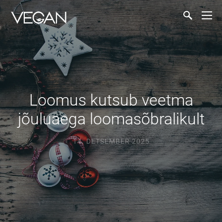
Loomus kutsub veetma
jõuluaega loomasõbralikult
14. DETSEMBER 2025