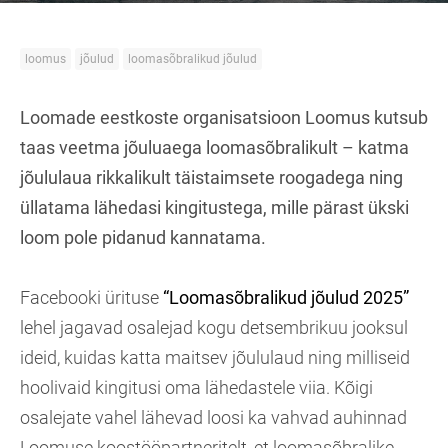
loomus
jõulud
loomasõbralikud jõulud
Loomade eestkoste organisatsioon Loomus kutsub
taas veetma jõuluaega loomasõbralikult – katma
jõululaua rikkalikult täistaimsete roogadega ning
üllatama lähedasi kingitustega, mille pärast ükski
loom pole pidanud kannatama.
Facebooki ürituse
“Loomasõbralikud jõulud 2025”
lehel jagavad osalejad kogu detsembrikuu jooksul
ideid, kuidas katta maitsev jõululaud ning milliseid
hoolivaid kingitusi oma lähedastele viia. Kõigi
osalejate vahel lähevad loosi ka vahvad auhinnad
Loomuse koostööpartneritelt, et loomasõbralike