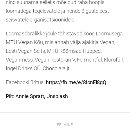
ning suunama selleks mõeldud raha hoopis
loomadega tegelevatele ja nende õiguste eest
seisvatele organisatsioonidele.
Loomasõbralikke jõule tähistavad koos Loomusega
MTÜ Vegan Kõu, mis annab välja ajakirja Vegan,
Eesti Vegan Selts, MTÜ Rõõmsad Hüpped,
Veganmess, Vegan Restoran V, Fermentful, Klorofüll,
Ingel Drinks OÜ, Chocolala jt.
Facebooki üritus:
https://fb.me/e/8IcnEl8gQ
Pilt:
Annie Spratt,
Unsplash
EELMINE