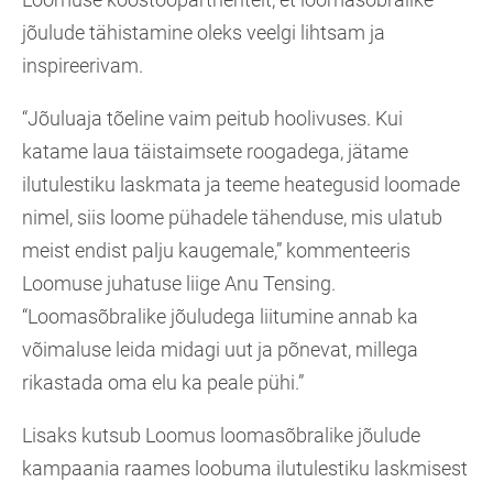
jõulude tähistamine oleks veelgi lihtsam ja
inspireerivam.
“Jõuluaja tõeline vaim peitub hoolivuses. Kui
katame laua täistaimsete roogadega, jätame
ilutulestiku laskmata ja teeme heategusid loomade
nimel, siis loome pühadele tähenduse, mis ulatub
meist endist palju kaugemale,” kommenteeris
Loomuse juhatuse liige Anu Tensing.
“Loomasõbralike jõuludega liitumine annab ka
võimaluse leida midagi uut ja põnevat, millega
rikastada oma elu ka peale pühi.”
Lisaks kutsub Loomus loomasõbralike jõulude
kampaania raames loobuma ilutulestiku laskmisest