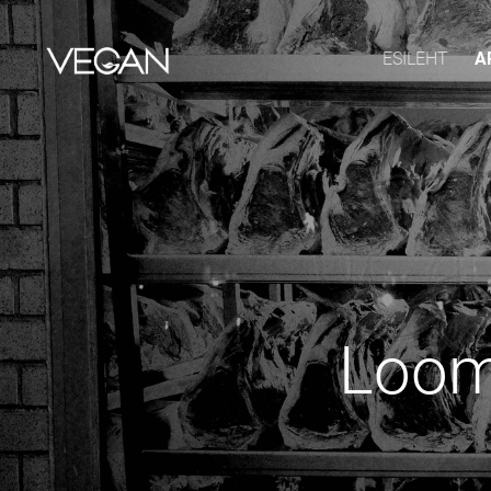
ESILEHT
A
Loom