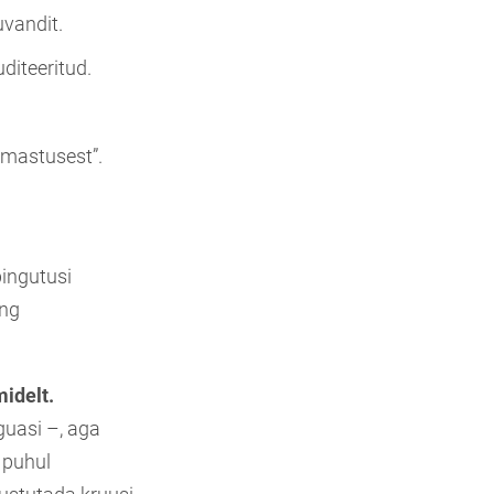
vandit.
diteeritud.
rmastusest”.
pingutusi
ing
idelt.
guasi –, aga
 puhul