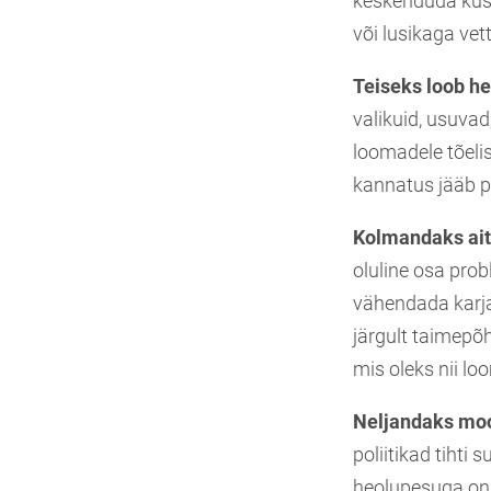
keskenduda küsi
või lusikaga vett
Teiseks loob he
valikuid, usuva
loomadele tõeli
kannatus jääb p
Kolmandaks ait
oluline osa prob
vähendada karja
järgult taimepõh
mis oleks nii lo
Neljandaks moo
poliitikad tihti 
heolupesuga on 