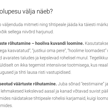
olupesu välja näeb?
 väljenduda mitmeti ning tihtipeale jääda ka täiesti mär
õik sellega niivõrd harjunud.
ste rõhutamine – hooliva kuvandi loomine.
Kasutatakse
ga kasvatatud”, “justkui oma pere”, “hoolime loomadest”
d avarates taludes ja kepslevad rohelisel murul. Tegelikku
üldiselt on ikka tegemist intensiivse tootmisega, kus rea
gused ja tihti lausa risti vastupidised.
t seotud väärtuste rõhutamine.
Juba sõnad “eestimaine” j
t lehmakesed kekslevad aasal ja kanad võtavad suvist päike
aamides näidatakse tihtipeale rohelisi karjamaid, kuigi lo
umides.