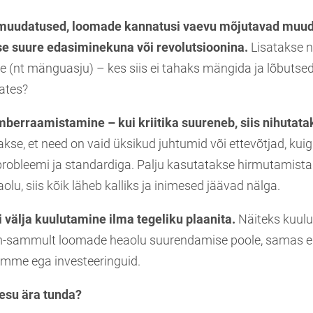
 muudatused, loomade kannatusi vaevu mõjutavad muu
se suure edasiminekuna või revolutsioonina.
Lisatakse n
e (nt mänguasju) – kes siis ei tahaks mängida ja lõbutsed
ates?
erraamistamine – kui kriitika suureneb, siis nihutata
kse, et need on vaid üksikud juhtumid või ettevõtjad, kuig
probleemi ja standardiga. Palju kasutatakse hirmutamistak
u, siis kõik läheb kalliks ja inimesed jäävad nälga.
välja kuulutamine ilma tegeliku plaanita.
Näiteks kuulut
-sammult loomade heaolu suurendamise poole, samas ei 
mme ega investeeringuid.
esu ära tunda?