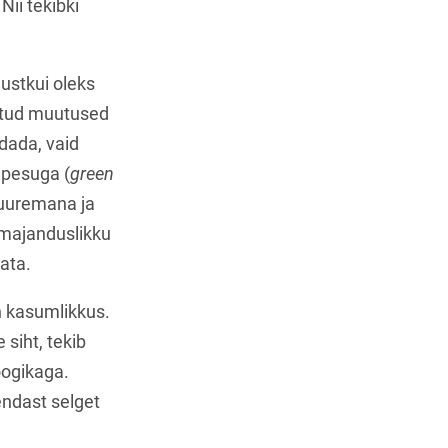
ii tekibki
justkui oleks
htud muutused
dada, vaid
epesuga (
green
suuremana ja
 majanduslikku
ata.
n kasumlikkus.
siht, tekib
oogikaga.
endast selget