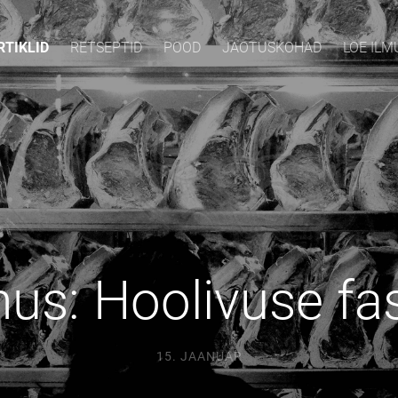
RTIKLID
RETSEPTID
POOD
JAOTUSKOHAD
LOE IL
us: Hoolivuse fa
15. JAANUAR