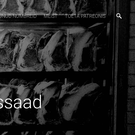
MUNUD NUMBREID
MEIST
TOETA PATREONIS
ssaad