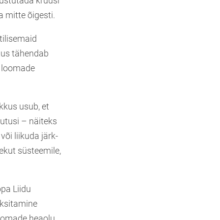
kustutada kruusi
a mitte õigesti.
tilisemaid
utus tähendab
i loomade
kkus usub, et
utusi – näiteks
i liikuda järk-
ekut süsteemile,
pa Liidu
 eksitamine
loomade heaolu