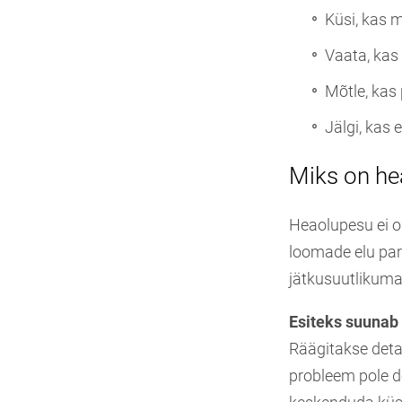
Küsi, kas 
Vaata, kas
Mõtle, kas 
Jälgi, kas
Miks on he
Heaolupesu ei ol
loomade elu par
jätkusuutlikuma
Esiteks suunab
Räägitakse deta
probleem pole d