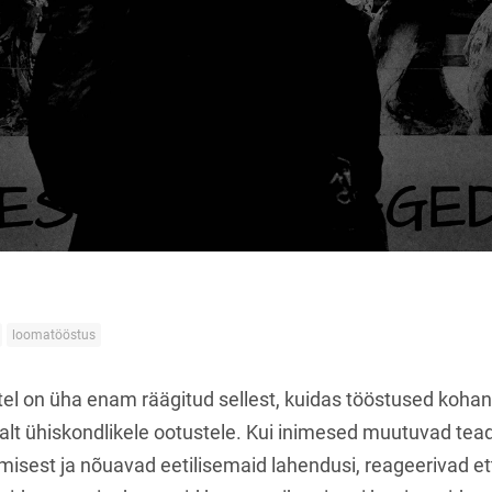
loomatööstus
tel on üha enam räägitud sellest, kuidas tööstused koh
alt ühiskondlikele ootustele. Kui inimesed muutuvad te
isest ja nõuavad eetilisemaid lahendusi, reageerivad et