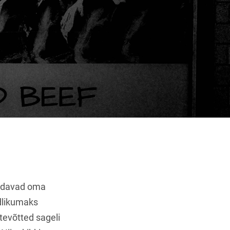
andavad oma
adlikumaks
tevõtted sageli