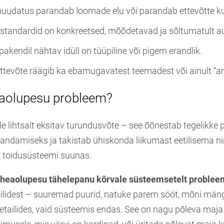
muudatus parandab loomade elu või parandab ettevõtte ku
 standardid on konkreetsed, mõõdetavad ja sõltumatult au
pakendil nähtav idüll on tüüpiline või pigem erandlik.
 ettevõte räägib ka ebamugavatest teemadest või ainult “a
aolupesu probleem?
e lihtsalt eksitav turundusvõte – see õõnestab tegelikke 
andamiseks ja takistab ühiskonda liikumast eetilisema n
 toidusüsteemi suunas.
 heaolupesu tähelepanu kõrvale süsteemsetelt probleem
ilidest – suuremad puurid, natuke parem sööt, mõni män
etailides, vaid süsteemis endas. See on nagu põleva maja