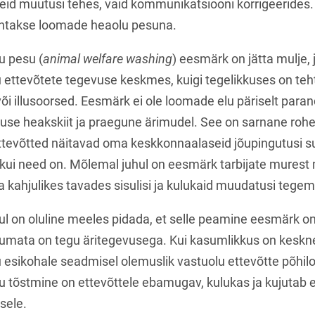
id muutusi tehes, vaid kommunikatsiooni korrigeerides. N
untakse loomade heaolu pesuna.
 pesu (
animal welfare washing
) eesmärk on jätta mulje, 
 ettevõtete tegevuse keskmes, kuigi tegelikkuses on te
õi illusoorsed. Eesmärk ei ole loomade elu päriselt paran
kkuse heakskiit ja praegune ärimudel. See on sarnane roh
ettevõtted näitavad oma keskkonnaalaseid jõupingutusi 
ui need on. Mõlemal juhul on eesmärk tarbijate murest
a kahjulikes tavades sisulisi ja kulukaid muudatusi tegem
ul on oluline meeles pidada, et selle peamine eesmärk o
tumata on tegu äritegevusega. Kui kasumlikkus on keskne 
esikohale seadmisel olemuslik vastuolu ettevõtte põhil
tõstmine on ettevõttele ebamugav, kulukas ja kujutab 
sele.