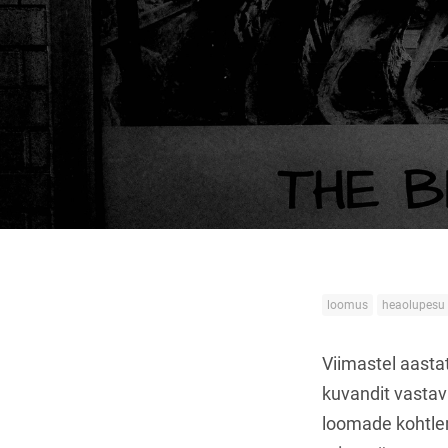
loomus
heaolupesu
Viimastel aasta
kuvandit vastav
loomade kohtlem