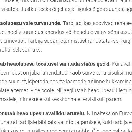
musele, mis värvi on kardinad, või üritada põlevat maja 
 visates. Justkui teeks õiget asja, liiguks õiges suunas, ag
aolupesu vale turvatunde.
Tarbijad, kes soovivad teha ee
d, et hooliv turunduslahendus või heaolule viitav sõnakas
st erinevust. Tarbija südametunnistust rahustatakse, kuig
raktiliselt samaks.
ab heaolupesu tööstusel säilitada
status quo
’d.
Kui avali
leemidest on juba lahendatud, kaob surve teha sisulisi mu
de suurust, lõpetada noorte loomade rutiinne hukkamine võ
iste alternatiivide poole. Nii aeglustab heaolupesu ülemin
omadele, inimestele kui keskkonnale terviklikult parem.
nutab heaolupesu avalikku arutelu.
Nii näiteks on Euroo
suunatud tarbijale läbipaistva info tagamisele, kuid tarbija
üks küsimus, milles probleemi ei nähta. Õigupoolest on 