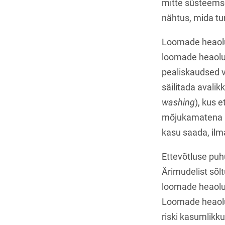
mitte süsteemse
nähtus, mida t
Loomade heaolu
loomade heaolu
pealiskaudsed v
säilitada avali
washing
), kus 
mõjukamatena k
kasu saada, ilm
Ettevõtluse puh
Ärimudelist sõl
loomade heaolu 
Loomade heaolu 
riski kasumlikku