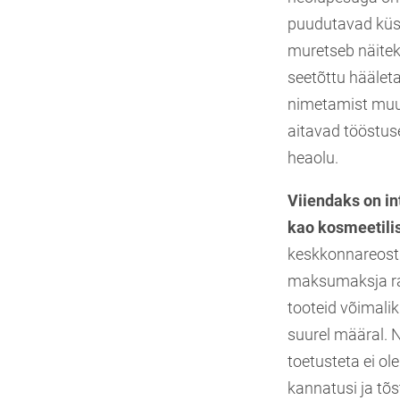
puudutavad küsi
muretseb näiteks
seetõttu hääleta
nimetamist muu 
aitavad tööstus
heaolu.
Viiendaks on i
kao kosmeetil
keskkonnareostu
maksumaksja ra
tooteid võimalik
suurel määral. N
toetusteta ei ol
kannatusi ja tõs