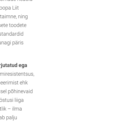
oopa Liit
 taimne, ning
sete toodete
tstandardid
unagi päris
rjutatud ega
umiresistentsus,
eerimist ehk
sel põhinevaid
stusi liiga
tlik – ilma
ab palju