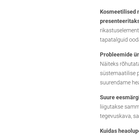
Kosmeetilised
presenteeritak
rikastuselement
tapatalguid ood
Probleemide ümb
Näiteks rõhutata
süstemaatilise 
suurendame heaol
Suure eesmärgi 
liigutakse samm
tegevuskava, sa
Kuidas heaolup