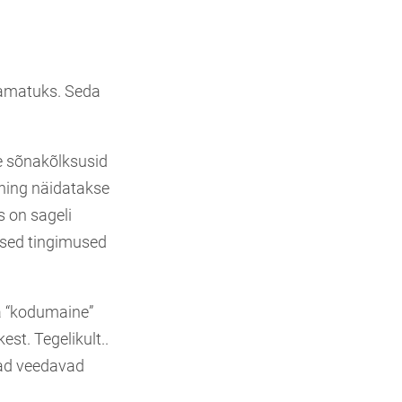
kamatuks. Seda
 sõnakõlksusid
 ning näidatakse
s on sageli
alsed tingimused
a “kodumaine”
st. Tegelikult..
omad veedavad