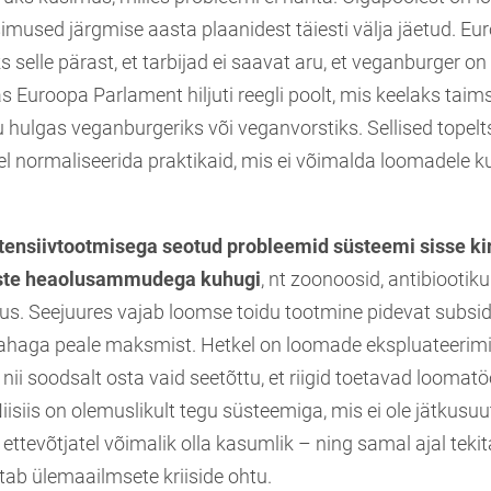
mused järgmise aasta plaanidest täiesti välja jäetud. Eur
 selle pärast, et tarbijad ei saavat aru, et veganburger on
s Euroopa Parlament hiljuti reegli poolt, mis keelaks taim
hulgas veganburgeriks või veganvorstiks. Sellised topel
el normaliseerida praktikaid, mis ei võimalda loomadele k
ntensiivtootmisega seotud probleemid
süsteemi sisse ki
iste heaolusammudega kuhugi
, nt zoonoosid, antibiootik
s. Seejuures vajab loomse toidu tootmine pidevat subsid
haga peale maksmist. Hetkel on loomade ekspluateerimi
 nii soodsalt osta vaid seetõttu, et riigid toetavad loomatöö
iisiis on olemuslikult tegu süsteemiga, mis ei ole jätkusuu
e ettevõtjatel võimalik olla kasumlik – ning samal ajal tekit
tab ülemaailmsete kriiside ohtu.