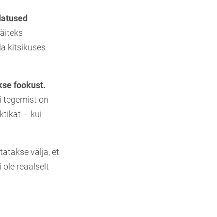
datused
äiteks
a kitsikuses
kse fookust.
i tegemist on
tikat – kui
atakse välja, et
ole reaalselt