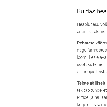
Kuidas hea
Heaolupesu võib
enam, et oleme k
Pehmete väärtu
nagu “armastuse
loomi, kes elava
sootuks teine – 
on hoopis teistsu
Teiste näilisel
tekitab tunde, e
Piltidel ja rekl
kogu elu siseru