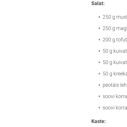
Salat:
250 g musta
250 g magu
200 g tofut
50 g kuiva
50 g kuivat
50 g kreek
peotäis le
soovi korra
soovi korra
Kaste: