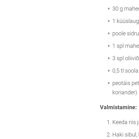
30 g maheda
1 küüslau
poole sidr
1 spl mahe
3 spl oliiviõ
0,5 tl soola
peotäis pet
koriander)
Valmistamine:
Keeda riis 
Haki sibul,