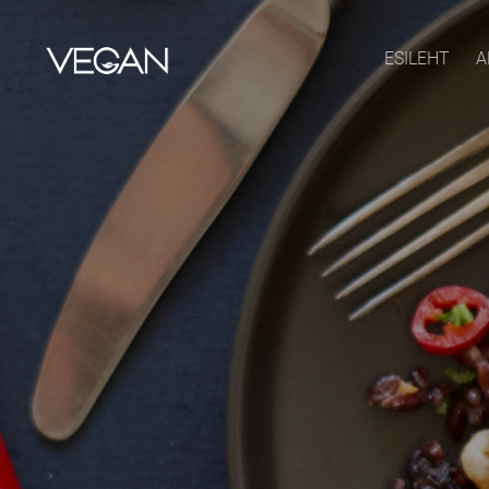
ESILEHT
A