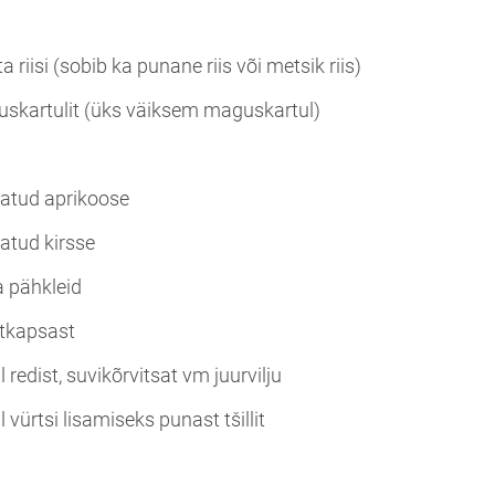
 riisi (sobib ka punane riis või metsik riis)
skartulit (üks väiksem maguskartul)
tatud aprikoose
atud kirsse
a pähkleid
htkapsast
l redist, suvikõrvitsat vm juurvilju
l vürtsi lisamiseks punast tšillit