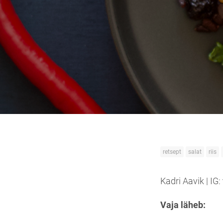
retsept
salat
riis
Kadri Aavik | IG:
Vaja läheb: