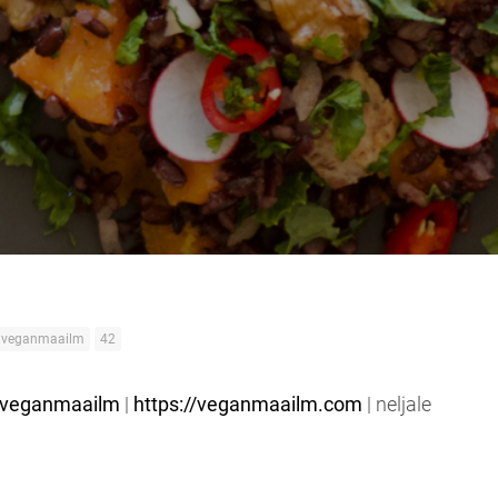
veganmaailm
42
veganmaailm
|
https://veganmaailm.com
| neljale