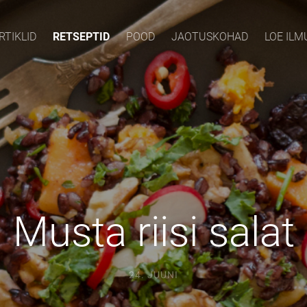
RTIKLID
RETSEPTID
POOD
JAOTUSKOHAD
LOE IL
Musta riisi salat
24. JUUNI