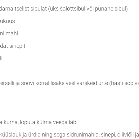
maitselist sibulat (üks šalottsibul või punane sibul)
guküüs
uni mahl
dat sinepit
li
erselli ja soovi korral lisaks veel värskeid ürte (hästi sobiva
ja kurna, loputa külma veega läbi.
 küüslauk ja ürdid ning sega sidrunimahla, sinepi, oliiviõli 