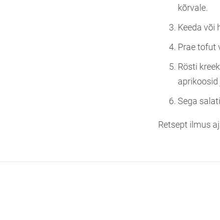
kõrvale.
Keeda või 
Prae tofut 
Rösti kreeka
aprikoosid 
Sega salat
Retsept ilmus a