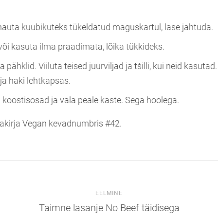
hauta kuubikuteks tükeldatud maguskartul, lase jahtuda.
või kasuta ilma praadimata, lõika tükkideks.
 pähklid. Viiluta teised juurviljad ja tšilli, kui neid kasutad
ja haki lehtkapsas.
i koostisosad ja vala peale kaste. Sega hoolega.
jakirja Vegan kevadnumbris #42.
EELMINE
Taimne lasanje No Beef täidisega